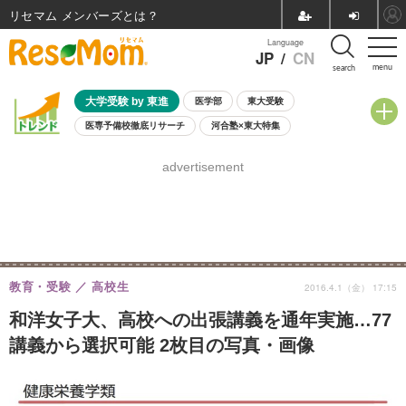
リセマム メンバーズ
Language
JP
/
CN
menu
search
大学受験 by 東進
医学部
東大受験
医専予備校徹底リサーチ
河合塾×東大特集
親子で考える大学選び
高校受験
中学受験
小学校受験
advertisement
共通テスト
夏休み
8月開催学校説明会・相談会
8月開催イベント・WS
全国公立高校 過去問
人気記事
自由研究教材（小学生向け）
自由研究教材（中学生向け）
ランキング
教育・受験
高校生
2016.4.1（金） 17:15
和洋女子大、高校への出張講義を通年実施…77
講義から選択可能 2枚目の写真・画像