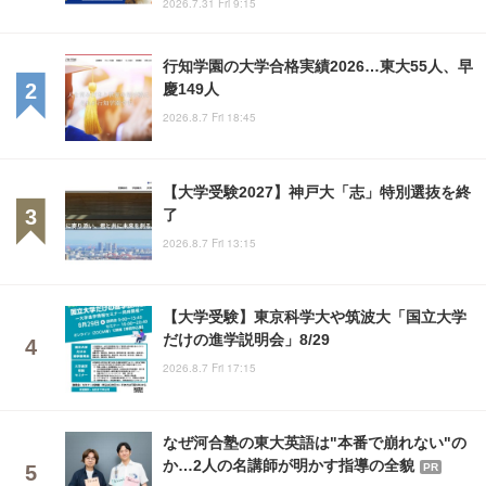
2026.7.31 Fri 9:15
行知学園の大学合格実績2026…東大55人、早
慶149人
2026.8.7 Fri 18:45
【大学受験2027】神戸大「志」特別選抜を終
了
2026.8.7 Fri 13:15
【大学受験】東京科学大や筑波大「国立大学
だけの進学説明会」8/29
2026.8.7 Fri 17:15
なぜ河合塾の東大英語は"本番で崩れない"の
か…2人の名講師が明かす指導の全貌
PR