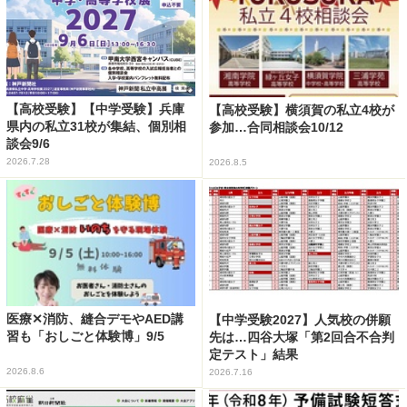
【高校受験】【中学受験】兵庫
【高校受験】横須賀の私立4校が
県内の私立31校が集結、個別相
参加…合同相談会10/12
談会9/6
2026.7.28
2026.8.5
医療✕消防、縫合デモやAED講
【中学受験2027】人気校の併願
習も「おしごと体験博」9/5
先は…四谷大塚「第2回合不合判
定テスト」結果
2026.8.6
2026.7.16