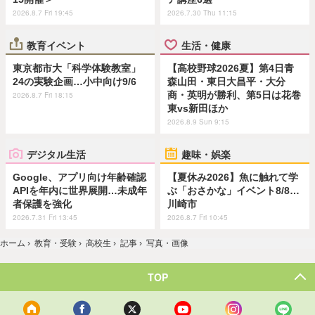
2026.8.7 Fri 19:45
2026.7.30 Thu 11:15
教育イベント
生活・健康
東京都市大「科学体験教室」
【高校野球2026夏】第4日青
24の実験企画…小中向け9/6
森山田・東日大昌平・大分
商・英明が勝利、第5日は花巻
2026.8.7 Fri 18:15
東vs新田ほか
2026.8.9 Sun 9:15
デジタル生活
趣味・娯楽
Google、アプリ向け年齢確認
【夏休み2026】魚に触れて学
APIを年内に世界展開…未成年
ぶ「おさかな」イベント8/8…
者保護を強化
川崎市
2026.7.31 Fri 13:45
2026.8.7 Fri 10:45
ホーム
›
教育・受験
›
高校生
›
記事
›
写真・画像
TOP