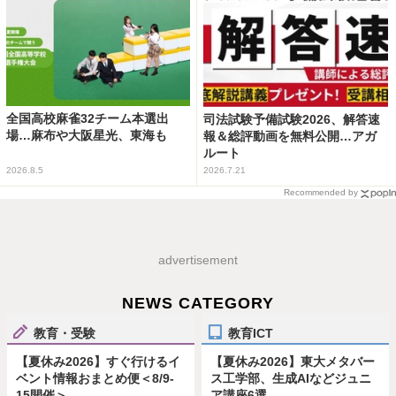
全国高校麻雀32チーム本選出
司法試験予備試験2026、解答速
場…麻布や大阪星光、東海も
報＆総評動画を無料公開…アガ
ルート
2026.8.5
2026.7.21
Recommended by
advertisement
NEWS CATEGORY
教育・受験
教育ICT
【夏休み2026】すぐ行けるイ
【夏休み2026】東大メタバー
ベント情報おまとめ便＜8/9-
ス工学部、生成AIなどジュニ
15開催＞
ア講座6選