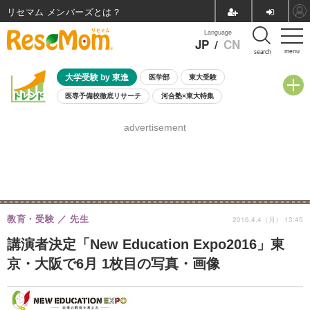
リセマム メンバーズ
Language
JP
/
CN
menu
search
大学受験 by 東進
医学部
東大受験
医専予備校徹底リサーチ
河合塾×東大特集
親子で考える大学選び
高校受験
中学受験
小学校受験
advertisement
共通テスト
夏休み
8月開催学校説明会・相談会
8月開催イベント・WS
全国公立高校 過去問
人気記事
自由研究教材（小学生向け）
自由研究教材（中学生向け）
ランキング
教育・受験
先生
2016.4.4（月） 13:45
講演者決定「New Education Expo2016」東
京・大阪で6月 1枚目の写真・画像