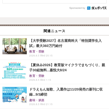
Sponsored by
関連ニュース
【大学受験2027】名古屋商科大「特別奨学生入
試」最大360万円給付
教育・受験
2026.8.5 Wed 20:15
【夏休み2026】教育版マイクラでまちづくり、親
子30組無料...嘉悦大8/24
教育・受験
2026.8.5 Wed 1:15
ドラえもん短歌、入選作は11/20発売の新刊に収
録...9/3締切
趣味・娯楽
2026.8.5 Wed 21:15