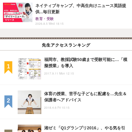
ネイティブキャンプ、中高生向けニュース英語提
供...毎日更新
教育・受験
2026.8.5 Wed 18:15
先生アクセスランキング
福岡市、教採試験50歳まで受験可能に…「模
擬授業」を導入
2017.9.11 Mon 12:15
体育の授業、苦手な子どもに配慮を…先生＆
保護者へアドバイス
2018.4.6 Fri 10:15
湘ゼミ「Q1グランプリ2016」、やる気を引