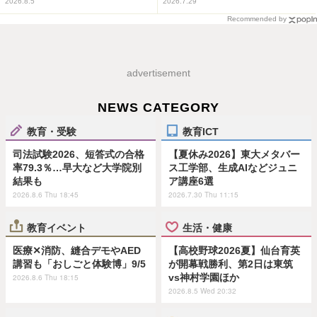
2026.8.5
2026.7.29
Recommended by
advertisement
NEWS CATEGORY
教育・受験
教育ICT
司法試験2026、短答式の合格
【夏休み2026】東大メタバー
率79.3％…早大など大学院別
ス工学部、生成AIなどジュニ
結果も
ア講座6選
2026.8.6 Thu 18:45
2026.7.30 Thu 11:15
教育イベント
生活・健康
医療✕消防、縫合デモやAED
【高校野球2026夏】仙台育英
講習も「おしごと体験博」9/5
が開幕戦勝利、第2日は東筑
vs神村学園ほか
2026.8.6 Thu 18:15
2026.8.5 Wed 20:32