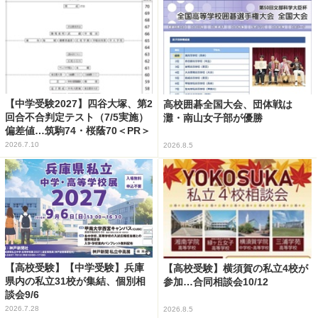
【中学受験2027】四谷大塚、第2
高校囲碁全国大会、団体戦は
回合不合判定テスト（7/5実施）
灘・南山女子部が優勝
偏差値…筑駒74・桜蔭70＜PR＞
2026.7.10
2026.8.5
【高校受験】【中学受験】兵庫
【高校受験】横須賀の私立4校が
県内の私立31校が集結、個別相
参加…合同相談会10/12
談会9/6
2026.7.28
2026.8.5