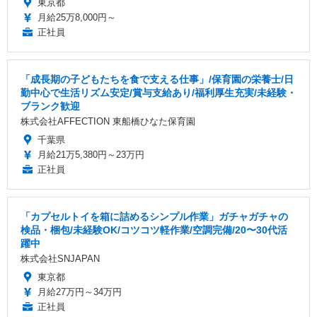
東京都
月給25万8,000円～
正社員
「成長期の子どもたちを食で支える仕事」/保育園の栄養士/日
勤中心で生活リズム安定/賞与支給あり/福利厚生充実/未経験・
ブランク歓迎
株式会社AFFECTION 東船橋ひなた保育園
千葉県
月給21万5,380円～23万円
正社員
「カプセルトイを箱に詰めるシンプル作業」ガチャガチャの
検品・梱包/未経験OK/コツコツ軽作業/空調完備/20〜30代活
躍中
株式会社SNJAPAN
東京都
月給27万円～34万円
正社員