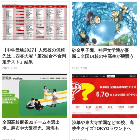
【中学受験2027】人気校の併願
砂金甲子園、神戸女学院が優
先は…四谷大塚「第2回合不合判
勝…全国14校の中高生が腕競う
定テスト」結果
2026.7.16
2026.7.29
全国高校麻雀32チーム本選出
渋幕や東大寺学園など40校、高
場…麻布や大阪星光、東海も
校生クイズTOKYOラウンドへ