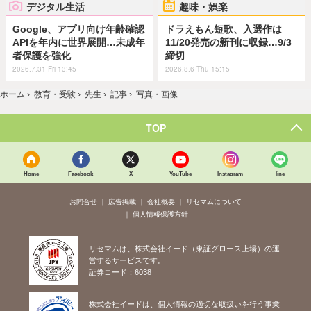
デジタル生活
趣味・娯楽
Google、アプリ向け年齢確認
ドラえもん短歌、入選作は
APIを年内に世界展開…未成年
11/20発売の新刊に収録…9/3
者保護を強化
締切
2026.7.31 Fri 13:45
2026.8.6 Thu 15:15
ホーム
›
教育・受験
›
先生
›
記事
›
写真・画像
TOP
Home
Facebook
X
YouTube
Instagram
line
お問合せ
広告掲載
会社概要
リセマムについて
個人情報保護方針
リセマムは、株式会社イード（東証グロース上場）の運
営するサービスです。
証券コード：6038
株式会社イードは、個人情報の適切な取扱いを行う事業