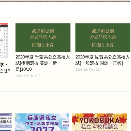
2020年度 千葉県公立高校入
2020年度 佐賀県公立高校入
試[後期選抜 英語・問
試[一般選抜 国語・正答]
学・
題]10/10
2026.8.6 Thu 4:2
位は?
2026.8.6 Thu 0:7