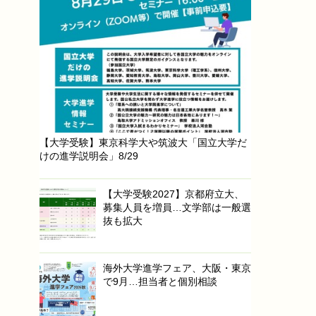
【大学受験】東京科学大や筑波大「国立大学だ
けの進学説明会」8/29
【大学受験2027】京都府立大、
募集人員を増員…文学部は一般選
抜も拡大
海外大学進学フェア、大阪・東京
で9月…担当者と個別相談