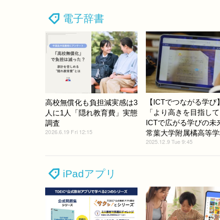
電子辞書
【ICTでつながる学び
高校無償化も負担減実感は3
「より高きを目指して
人に1人「隠れ教育費」実態
ICTで広がる学びの未
調査
2026.6.19 Fri 12:15
常葉大学附属橘高等学
2025.12.9 Tue 9:45
iPadアプリ