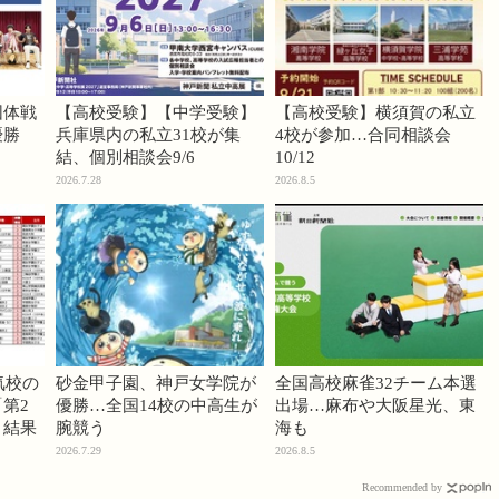
団体戦
【高校受験】【中学受験】
【高校受験】横須賀の私立
優勝
兵庫県内の私立31校が集
4校が参加…合同相談会
結、個別相談会9/6
10/12
2026.7.28
2026.8.5
気校の
砂金甲子園、神戸女学院が
全国高校麻雀32チーム本選
第2
優勝…全国14校の中高生が
出場…麻布や大阪星光、東
」結果
腕競う
海も
2026.7.29
2026.8.5
Recommended by