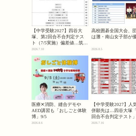
【中学受験2027】四谷大
高校囲碁全国大会、
塚、第2回合不合判定テス
は灘・南山女子部が
ト（7/5実施）偏差値…筑駒
74・桜蔭70＜PR＞
2026.7.10
2026.8.5
医療✕消防、縫合デモや
【中学受験2027】人
AED講習も「おしごと体験
併願先は…四谷大塚「
博」9/5
回合不合判定テスト
2026.8.6
2026.7.16