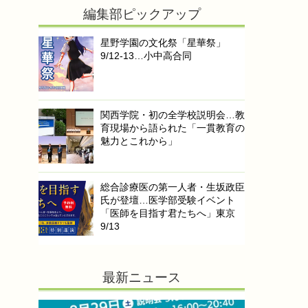
編集部ピックアップ
星野学園の文化祭「星華祭」
9/12-13…小中高合同
関西学院・初の全学校説明会…教
育現場から語られた「一貫教育の
魅力とこれから」
総合診療医の第一人者・生坂政臣
氏が登壇…医学部受験イベント
「医師を目指す君たちへ」東京
9/13
最新ニュース