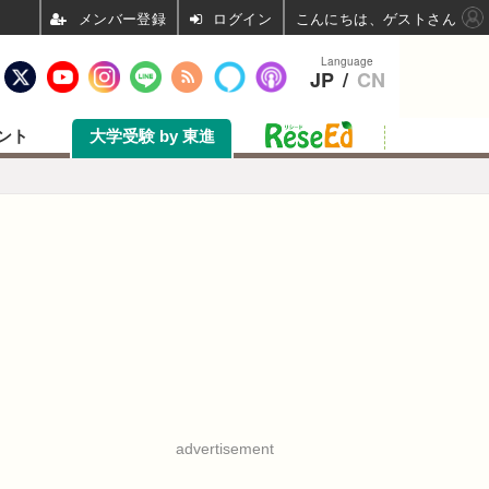
ログイン
こんにちは、ゲストさん
Language
JP
/
CN
ント
大学受験 by 東進
advertisement