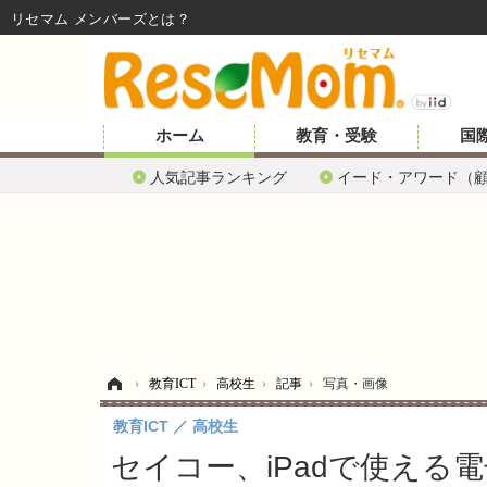
リセマム メンバーズ
ホーム
教育・受験
国
人気記事ランキング
イード・アワード（
ホーム
›
教育ICT
›
高校生
›
記事
›
写真・画像
教育ICT
高校生
セイコー、iPadで使える