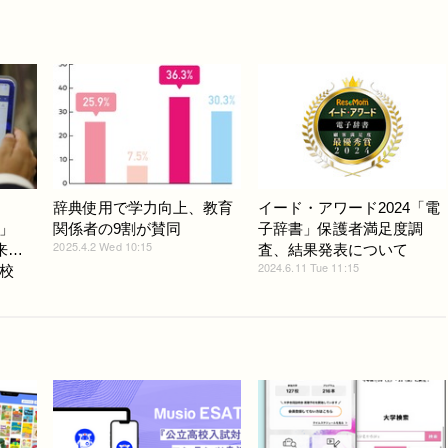
】
辞典使用で学力向上、教育
イード・アワード2024「電
」
関係者の9割が賛同
子辞書」保護者満足度調
2025.4.2 Wed 10:15
来…
査、結果発表について
2024.6.11 Tue 11:15
校