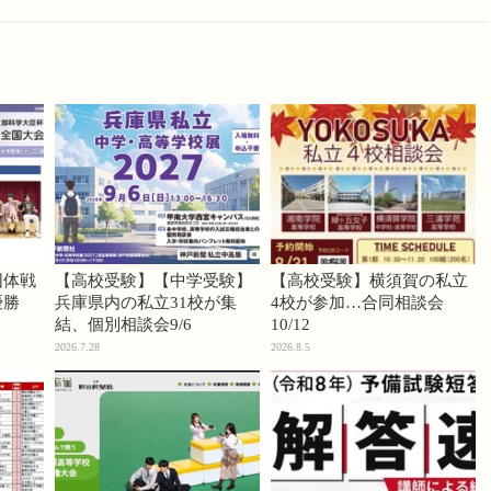
団体戦
【高校受験】【中学受験】
【高校受験】横須賀の私立
優勝
兵庫県内の私立31校が集
4校が参加…合同相談会
結、個別相談会9/6
10/12
2026.7.28
2026.8.5