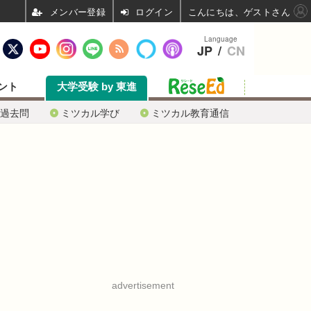
ログイン
こんにちは、ゲストさん
Language
JP
/
CN
ント
大学受験 by 東進
過去問
ミツカル学び
ミツカル教育通信
advertisement