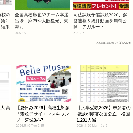
気校の
全国高校麻雀32チーム本選
司法試験予備試験2026、解
第2
出場…麻布や大阪星光、東
答速報＆総評動画を無料公
」結果
海も
開…アガルート
2026.8.5
2026.7.21
Recommended by
大 高
【夏休み2026】高校生対象
【大学受験2026】志願者の
「素粒子サイエンスキャン
増減が顕著な国公立…横国
プ」茨城8/4-7
1,281人減
2026.5.19 Tue 9:15
2026.4.20 Mon 13:15