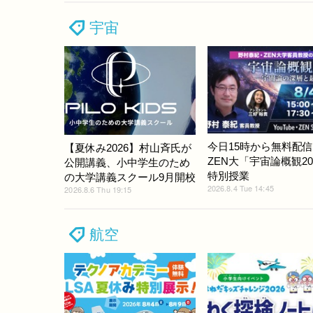
宇宙
今日15時から無料配
【夏休み2026】村山斉氏が
ZEN大「宇宙論概観20
公開講義、小中学生のため
特別授業
の大学講義スクール9月開校
2026.8.4 Tue 14:45
2026.8.6 Thu 19:15
航空