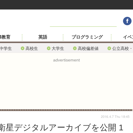
際教育
英語
プログラミング
イベ
中学生
高校生
大学生
高校偏差値
公立高校・
advertisement
2016.4.7 Thu 18:45
衛星デジタルアーカイブを公開 1