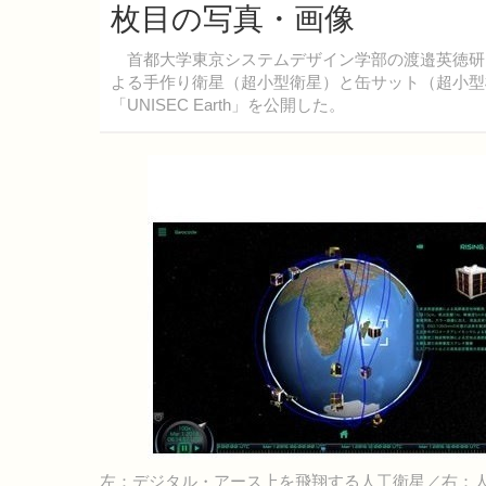
枚目の写真・画像
首都大学東京システムデザイン学部の渡邉英徳研
よる手作り衛星（超小型衛星）と缶サット（超小型
「UNISEC Earth」を公開した。
左：デジタル・アース上を飛翔する人工衛星／右：