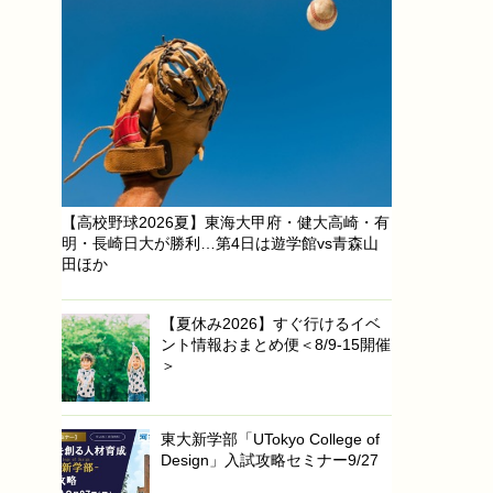
【高校野球2026夏】東海大甲府・健大高崎・有
明・長崎日大が勝利…第4日は遊学館vs青森山
田ほか
【夏休み2026】すぐ行けるイベ
ント情報おまとめ便＜8/9-15開催
＞
東大新学部「UTokyo College of
Design」入試攻略セミナー9/27