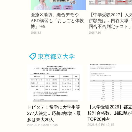
医療✕消防、縫合デモや
【中学受験2027】人
AED講習も「おしごと体験
併願先は…四谷大塚「
博」9/5
回合不合判定テスト
2026.8.6
2026.7.16
東京都立大学
【大学受験2026】都立
トビタテ！留学に大学生等
校別合格数、1都1県が
277人決定…応募2割増・最
TOP20独占
多は東大20人
2026.6.5 Fri 12:15
2026.6.29 Mon 16:45