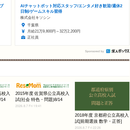
ブ
AIチャットボット対応スタッフ/エンタメ好き歓迎/週休2
日制/ゲームスキル習得
株式会社キソシン
千葉県
月給21万9,800円～32万2,200円
正社員
Sponsored by
高校入
2015年度 佐賀県公立高校入
14
試(社会 特色・問題)8/14
2026.8.7 Fri 19:41
2018年度 京都府公立高校入
試[前期選抜 数学・正答]
2026.8.7 Fri 22:26