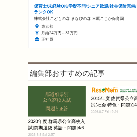
保育士/未経験OK/学歴不問/シニア歓迎/社会保険完備/
ランクOK
株式会社こどもの森 まなびの森 三鷹こじか保育園
東京都
月給24万円～31万円
正社員
編集部おすすめの記事
2015年度 佐賀県公立
試(社会 特色・問題)14/
2026.8.7 Fri 19:24
2020年度 群馬県公立高校入
試[前期選抜 英語・問題]4/6
2026.8.8 Sat 2:57