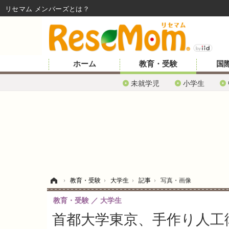
リセマム メンバーズ
ホーム
教育・受験
国
未就学児
小学生
ホーム
›
教育・受験
›
大学生
›
記事
›
写真・画像
教育・受験
大学生
首都大学東京、手作り人工