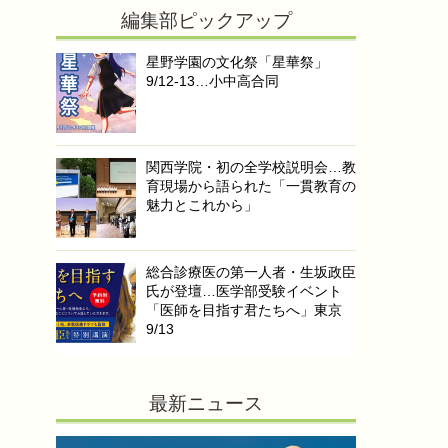
編集部ピックアップ
星野学園の文化祭「星華祭」
9/12-13…小中高合同
関西学院・初の全学校説明会…教
育現場から語られた「一貫教育の
魅力とこれから」
総合診療医の第一人者・生坂政臣
氏が登壇…医学部受験イベント
「医師を目指す君たちへ」東京
9/13
最新ニュース