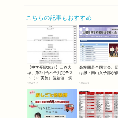
こちらの記事もおすすめ
【中学受験2027】四谷大
高校囲碁全国大会、
塚、第2回合不合判定テス
は灘・南山女子部が
ト（7/5実施）偏差値…筑駒
74・桜蔭70＜PR＞
2026.7.10
2026.8.5