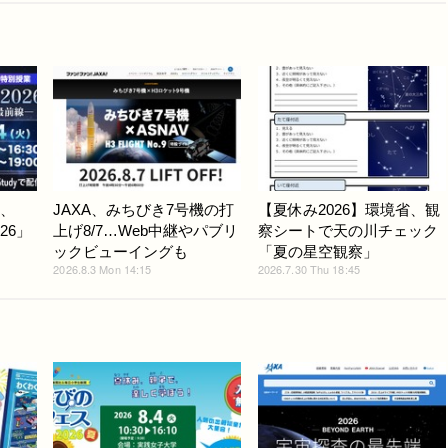
信、
JAXA、みちびき7号機の打
【夏休み2026】環境省、観
26」
上げ8/7…Web中継やパブリ
察シートで天の川チェック
ックビューイングも
「夏の星空観察」
2026.8.3 Mon 14:15
2026.7.30 Thu 18:45