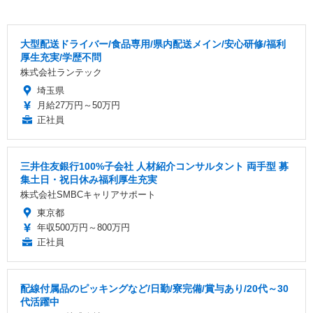
大型配送ドライバー/食品専用/県内配送メイン/安心研修/福利
厚生充実/学歴不問
株式会社ランテック
埼玉県
月給27万円～50万円
正社員
三井住友銀行100%子会社 人材紹介コンサルタント 両手型 募
集土日・祝日休み福利厚生充実
株式会社SMBCキャリアサポート
東京都
年収500万円～800万円
正社員
配線付属品のピッキングなど/日勤/寮完備/賞与あり/20代～30
代活躍中