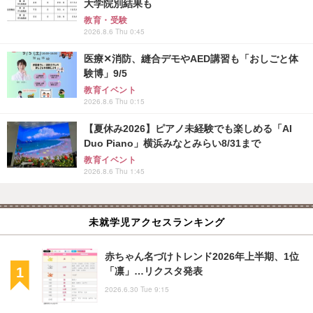
大学院別結果も
教育・受験
2026.8.6 Thu 0:45
医療✕消防、縫合デモやAED講習も「おしごと体
験博」9/5
教育イベント
2026.8.6 Thu 0:15
【夏休み2026】ピアノ未経験でも楽しめる「AI
Duo Piano」横浜みなとみらい8/31まで
教育イベント
2026.8.6 Thu 1:45
未就学児アクセスランキング
赤ちゃん名づけトレンド2026年上半期、1位
「凛」…リクスタ発表
2026.6.30 Tue 9:15