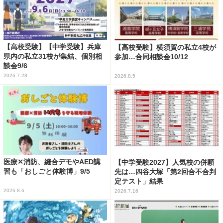
【高校受験】【中学受験】兵庫
【高校受験】横須賀の私立4校が
県内の私立31校が集結、個別相
参加…合同相談会10/12
談会9/6
2026.7.28
2026.8.5
医療✕消防、縫合デモやAED講
【中学受験2027】人気校の併願
習も「おしごと体験博」9/5
先は…四谷大塚「第2回合不合判
定テスト」結果
2026.8.6
2026.7.16