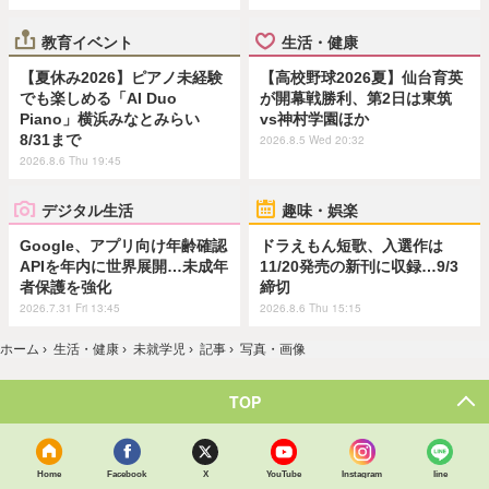
教育イベント
生活・健康
【夏休み2026】ピアノ未経験
【高校野球2026夏】仙台育英
でも楽しめる「AI Duo
が開幕戦勝利、第2日は東筑
Piano」横浜みなとみらい
vs神村学園ほか
8/31まで
2026.8.5 Wed 20:32
2026.8.6 Thu 19:45
デジタル生活
趣味・娯楽
Google、アプリ向け年齢確認
ドラえもん短歌、入選作は
APIを年内に世界展開…未成年
11/20発売の新刊に収録…9/3
者保護を強化
締切
2026.7.31 Fri 13:45
2026.8.6 Thu 15:15
ホーム
›
生活・健康
›
未就学児
›
記事
›
写真・画像
TOP
Home
Facebook
X
YouTube
Instagram
line