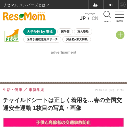
リセマム メンバーズ
Language
JP
/
CN
menu
search
大学受験 by 東進
医学部
東大受験
医専予備校徹底リサーチ
河合塾×東大特集
親子で考える大学選び
高校受験
中学受験
小学校受験
advertisement
共通テスト
夏休み
8月開催学校説明会・相談会
8月開催イベント・WS
全国公立高校 過去問
人気記事
自由研究教材（小学生向け）
自由研究教材（中学生向け）
ランキング
生活・健康
未就学児
2016.4.8（金） 11:15
チャイルドシートは正しく着用を…春の全国交
通安全運動 1枚目の写真・画像