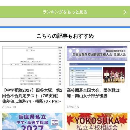
ランキングをもっと見る
こちらの記事もおすすめ
【中学受験2027】四谷大塚、第2
高校囲碁全国大会、団体戦は
回合不合判定テスト（7/5実施）
灘・南山女子部が優勝
偏差値…筑駒74・桜蔭70＜PR＞
2026.7.10
2026.8.5