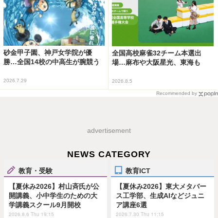
砂金甲子園、神戸女学院が優
全国高校麻雀32チーム本選出
勝…全国14校の中高生が腕競う
場…麻布や大阪星光、東海も
2026.7.29
2026.8.5
Recommended by
advertisement
NEWS CATEGORY
教育・受験
教育ICT
【夏休み2026】村山斉氏が公
【夏休み2026】東大メタバー
開講義、小中学生のための大
ス工学部、生成AIなどジュニ
学講義スクール9月開校
ア講座6選
2026.8.6 Thu 19:15
2026.7.30 Thu 11:15