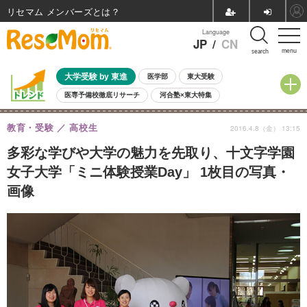
リセマム メンバーズ
Language
JP
/
CN
menu
search
大学受験 by 東進
医学部
東大受験
医専予備校徹底リサーチ
河合塾×東大特集
親子で考える大学選び
高校受験
中学受験
小学校受験
教育・受験
高校生
2016.4.8（金） 13:15
共通テスト
夏休み
8月開催学校説明会・相談会
8月開催イベント・WS
全国公立高校 過去問
人気記事
多彩な学びや大学の魅力を先取り、十文字学園
自由研究教材（小学生向け）
自由研究教材（中学生向け）
ランキング
女子大学「ミニ体験授業Day」 1枚目の写真・
画像