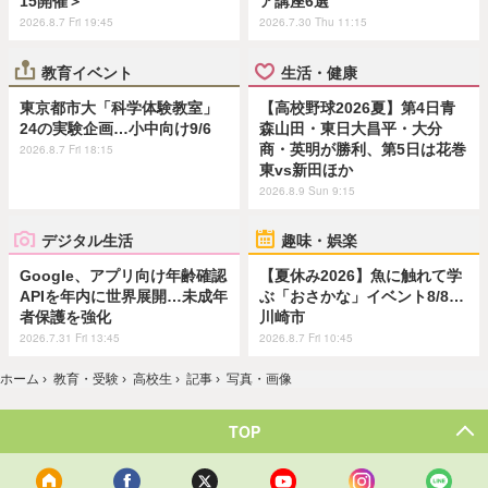
15開催＞
ア講座6選
2026.8.7 Fri 19:45
2026.7.30 Thu 11:15
教育イベント
生活・健康
東京都市大「科学体験教室」
【高校野球2026夏】第4日青
24の実験企画…小中向け9/6
森山田・東日大昌平・大分
商・英明が勝利、第5日は花巻
2026.8.7 Fri 18:15
東vs新田ほか
2026.8.9 Sun 9:15
デジタル生活
趣味・娯楽
Google、アプリ向け年齢確認
【夏休み2026】魚に触れて学
APIを年内に世界展開…未成年
ぶ「おさかな」イベント8/8…
者保護を強化
川崎市
2026.7.31 Fri 13:45
2026.8.7 Fri 10:45
ホーム
›
教育・受験
›
高校生
›
記事
›
写真・画像
TOP