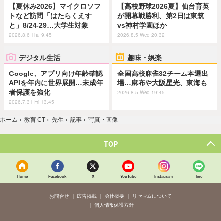
【夏休み2026】マイクロソフ
【高校野球2026夏】仙台育英
トなど訪問「はたらくえす
が開幕戦勝利、第2日は東筑
と」8/24-29…大学生対象
vs神村学園ほか
2026.8.6 Thu 9:45
2026.8.5 Wed 20:32
デジタル生活
趣味・娯楽
Google、アプリ向け年齢確認
全国高校麻雀32チーム本選出
APIを年内に世界展開…未成年
場…麻布や大阪星光、東海も
者保護を強化
2026.8.5 Wed 19:45
2026.7.31 Fri 13:45
ホーム
›
教育ICT
›
先生
›
記事
›
写真・画像
TOP
Home
Facebook
X
YouTube
Instagram
line
お問合せ
広告掲載
会社概要
リセマムについて
個人情報保護方針