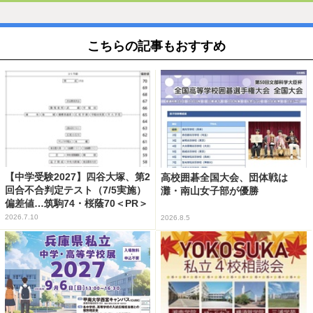
こちらの記事もおすすめ
【中学受験2027】四谷大塚、第2
高校囲碁全国大会、団体戦は
回合不合判定テスト（7/5実施）
灘・南山女子部が優勝
偏差値…筑駒74・桜蔭70＜PR＞
2026.7.10
2026.8.5