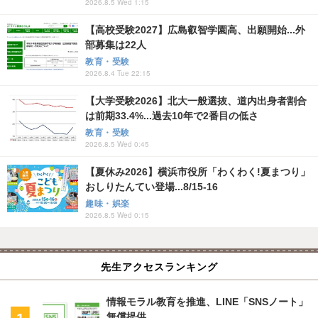
2026.8.5 Wed 1:15
【高校受験2027】広島叡智学園高、出願開始...外
部募集は22人
教育・受験
2026.8.4 Tue 22:15
【大学受験2026】北大一般選抜、道内出身者割合
は前期33.4%...過去10年で2番目の低さ
教育・受験
2026.8.5 Wed 0:45
【夏休み2026】横浜市役所「わくわく!夏まつり」
おしりたんてい登場...8/15-16
趣味・娯楽
2026.8.5 Wed 0:15
先生アクセスランキング
情報モラル教育を推進、LINE「SNSノート」
無償提供