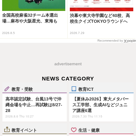
全国高校麻雀32チーム本選出
渋幕や東大寺学園など40校、高
場…麻布や大阪星光、東海も
校生クイズTOKYOラウンドへ
2026.8.5
2026.7.29
Recommended by
advertisement
NEWS CATEGORY
教育・受験
教育ICT
高卒認定試験、台風13号で沖
【夏休み2026】東大メタバー
縄会場を中止…再試験は8/27-
ス工学部、生成AIなどジュニ
28
ア講座6選
2026.8.6 Thu 10:27
2026.7.30 Thu 11:15
教育イベント
生活・健康