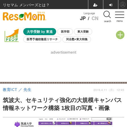
リセマム メンバーズ
Language
JP
/
CN
menu
search
大学受験 by 東進
医学部
東大受験
医専予備校徹底リサーチ
河合塾×東大特集
親子で考える大学選び
高校受験
中学受験
小学校受験
advertisement
共通テスト
夏休み
8月開催学校説明会・相談会
8月開催イベント・WS
全国公立高校 過去問
人気記事
自由研究教材（小学生向け）
自由研究教材（中学生向け）
ランキング
教育ICT
先生
2016.4.11（月） 12:45
筑波大、セキュリティ強化の大規模キャンパス
情報ネットワーク構築 1枚目の写真・画像