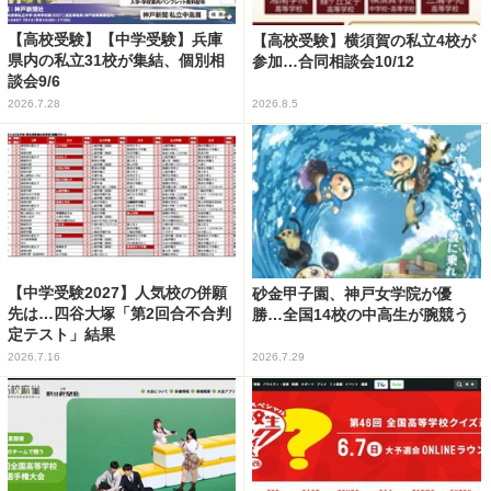
【高校受験】【中学受験】兵庫
【高校受験】横須賀の私立4校が
県内の私立31校が集結、個別相
参加…合同相談会10/12
談会9/6
2026.7.28
2026.8.5
【中学受験2027】人気校の併願
砂金甲子園、神戸女学院が優
先は…四谷大塚「第2回合不合判
勝…全国14校の中高生が腕競う
定テスト」結果
2026.7.16
2026.7.29