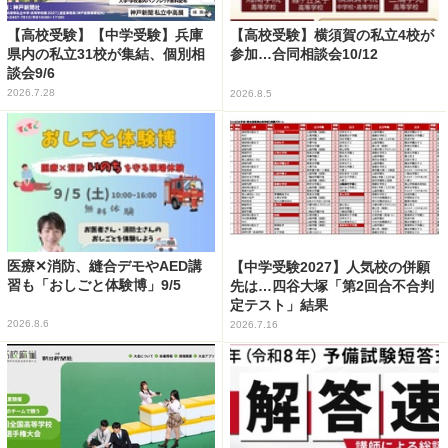
【高校受験】【中学受験】兵庫
【高校受験】横須賀の私立4校が
県内の私立31校が集結、個別相
参加…合同相談会10/12
談会9/6
2026.7.28
2026.8.5
医療✕消防、縫合デモやAED講
【中学受験2027】人気校の併願
習も「おしごと体験博」9/5
先は…四谷大塚「第2回合不合判
定テスト」結果
2026.8.6
2026.7.16