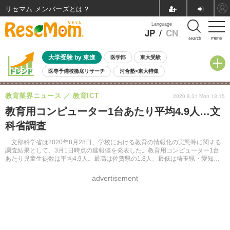
リセマム メンバーズ
Language
JP
/
CN
menu
search
大学受験 by 東進
医学部
東大受験
医専予備校徹底リサーチ
河合塾×東大特集
親子で考える大学選び
高校受験
中学受験
小学校受験
教育業界ニュース
教育ICT
2020.8.31 Mon 13:15
共通テスト
夏休み
8月開催学校説明会・相談会
教育用コンピューター1台あたり平均4.9人…文
8月開催イベント・WS
全国公立高校 過去問
人気記事
科省調査
自由研究教材（小学生向け）
自由研究教材（中学生向け）
ランキング
文部科学省は2020年8月28日、学校における教育の情報化の実態等に関する
調査結果として、3月1日時点の速報値を発表した。教育用コンピューター1台
あたり児童生徒数は平均4.9人。最高は佐賀県の1.8人、最低は埼玉県・愛知
県・千葉県の6.6人であった。
advertisement