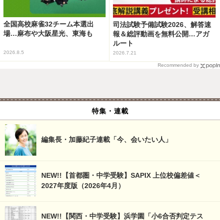
全国高校麻雀32チーム本選出
司法試験予備試験2026、解答速
場…麻布や大阪星光、東海も
報＆総評動画を無料公開…アガ
ルート
2026.8.5
2026.7.21
Recommended by
特集・連載
編集長・加藤紀子連載「今、会いたい人」
NEW!!【首都圏・中学受験】SAPIX 上位校偏差値＜
2027年度版（2026年4月）
NEW!!【関西・中学受験】浜学園「小6合否判定テス