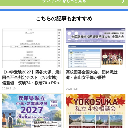
ランキングをもっと見る
こちらの記事もおすすめ
【中学受験2027】四谷大塚、第2
高校囲碁全国大会、団体戦は
回合不合判定テスト（7/5実施）
灘・南山女子部が優勝
偏差値…筑駒74・桜蔭70＜PR＞
2026.7.10
2026.8.5