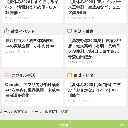
【夏休み2026】すぐ行けるイ
【夏休み2026】東大メタバー
ベント情報おまとめ便＜8/9-
ス工学部、生成AIなどジュニ
15開催＞
ア講座6選
2026.8.7 Fri 19:45
2026.7.30 Thu 11:15
教育イベント
生活・健康
東京都市大「科学体験教室」
【高校野球2026夏】東海大甲
24の実験企画…小中向け9/6
府・健大高崎・有明・長崎日
大が勝利…第4日は遊学館vs
2026.8.7 Fri 18:15
青森山田ほか
2026.8.8 Sat 9:52
デジタル生活
趣味・娯楽
Google、アプリ向け年齢確認
【夏休み2026】魚に触れて学
APIを年内に世界展開…未成年
ぶ「おさかな」イベント8/8…
者保護を強化
川崎市
2026.7.31 Fri 13:45
2026.8.7 Fri 10:45
ホーム
›
教育業界ニュース
›
教育ICT
›
記事
TOP