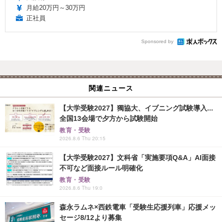
月給20万円～30万円
正社員
Sponsored by
関連ニュース
【大学受験2027】獨協大、イブニング試験導入...
全国13会場で夕方から試験開始
教育・受験
2026.8.6 Thu 20:15
【大学受験2027】文科省「実施要項Q&A」AI面接
不可など面接ルール明確化
教育・受験
2026.8.6 Thu 19:0
森永ラムネ×西鉄電車「受験生応援列車」応援メッ
セージ8/12より募集