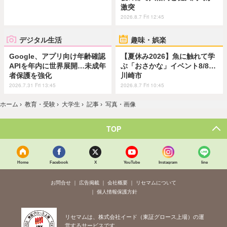
激突
2026.8.7 Fri 12:45
デジタル生活
趣味・娯楽
Google、アプリ向け年齢確認
【夏休み2026】魚に触れて学
APIを年内に世界展開…未成年
ぶ「おさかな」イベント8/8…
者保護を強化
川崎市
2026.7.31 Fri 13:45
2026.8.7 Fri 10:45
ホーム
›
教育・受験
›
大学生
›
記事
›
写真・画像
TOP
Home
Facebook
X
YouTube
Instagram
line
お問合せ
広告掲載
会社概要
リセマムについて
個人情報保護方針
リセマムは、株式会社イード（東証グロース上場）の運
営するサービスです。