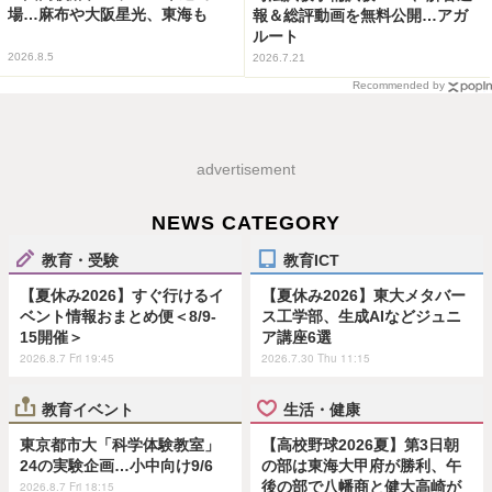
場…麻布や大阪星光、東海も
報＆総評動画を無料公開…アガ
ルート
2026.8.5
2026.7.21
Recommended by
advertisement
NEWS CATEGORY
教育・受験
教育ICT
【夏休み2026】すぐ行けるイ
【夏休み2026】東大メタバー
ベント情報おまとめ便＜8/9-
ス工学部、生成AIなどジュニ
15開催＞
ア講座6選
2026.8.7 Fri 19:45
2026.7.30 Thu 11:15
教育イベント
生活・健康
東京都市大「科学体験教室」
【高校野球2026夏】第3日朝
24の実験企画…小中向け9/6
の部は東海大甲府が勝利、午
後の部で八幡商と健大高崎が
2026.8.7 Fri 18:15