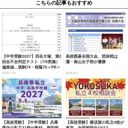
こちらの記事もおすすめ
【中学受験2027】四谷大塚、第2
高校囲碁全国大会、団体戦は
回合不合判定テスト（7/5実施）
灘・南山女子部が優勝
偏差値…筑駒74・桜蔭70＜PR＞
2026.7.10
2026.8.5
【高校受験】【中学受験】兵庫
【高校受験】横須賀の私立4校が
県内の私立31校が集結、個別相
参加…合同相談会10/12