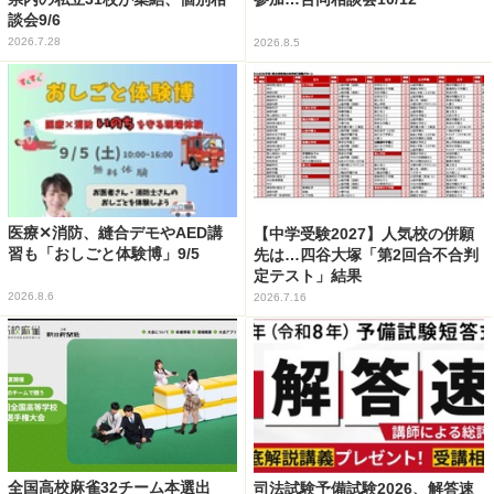
談会9/6
2026.7.28
2026.8.5
医療✕消防、縫合デモやAED講
【中学受験2027】人気校の併願
習も「おしごと体験博」9/5
先は…四谷大塚「第2回合不合判
定テスト」結果
2026.8.6
2026.7.16
全国高校麻雀32チーム本選出
司法試験予備試験2026、解答速