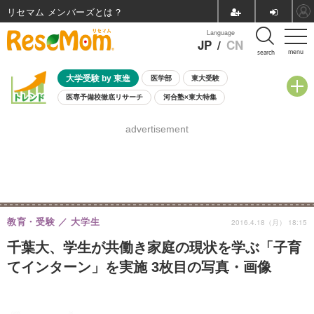
リセマム メンバーズ
Language
JP
/
CN
menu
search
大学受験 by 東進
医学部
東大受験
医専予備校徹底リサーチ
河合塾×東大特集
親子で考える大学選び
高校受験
中学受験
小学校受験
advertisement
共通テスト
夏休み
8月開催学校説明会・相談会
8月開催イベント・WS
全国公立高校 過去問
人気記事
自由研究教材（小学生向け）
自由研究教材（中学生向け）
ランキング
教育・受験
大学生
2016.4.18（月） 18:15
千葉大、学生が共働き家庭の現状を学ぶ「子育
てインターン」を実施 3枚目の写真・画像