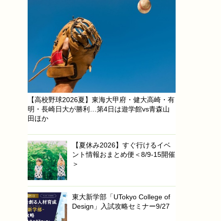
【高校野球2026夏】東海大甲府・健大高崎・有
明・長崎日大が勝利…第4日は遊学館vs青森山
田ほか
【夏休み2026】すぐ行けるイベ
ント情報おまとめ便＜8/9-15開催
＞
東大新学部「UTokyo College of
Design」入試攻略セミナー9/27