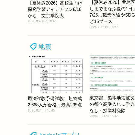
【夏休み2026】豊島
【夏休み2026】高校生向け
しまでまなぶ夏の1日
探究学習アイデアソン8/18
7/26…職業体験やSDG
から、文京学院大
2026.8.4 Tue 18:45
ど15ブース
2026.7.17 Fri 18:45
地震
東京都、熊本地震被災
司法試験予備試験、短答式
の都立高受入れ…学力
2,668人が合格…最高239点
2026.8.7 Fri 13:45
なし・授業料免除
2026.8.6 Thu 11:45