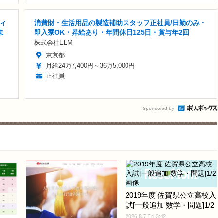
ィ
消費財・生活用品の製造補助スタッフ正社員/日勤のみ・
未
即入寮OK・昇給あり・年間休日125日・賞与年2回
株式会社ELM
東京都
月給24万7,400円～36万5,000円
正社員
Sponsored by
2019年度 佐賀県公立高校入
試[一般追加 数学・問題]1/2
2026.8.7 Fri 3:42