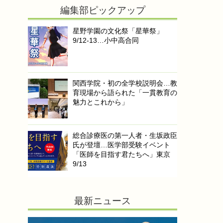
編集部ピックアップ
星野学園の文化祭「星華祭」
9/12-13…小中高合同
関西学院・初の全学校説明会…教
育現場から語られた「一貫教育の
魅力とこれから」
総合診療医の第一人者・生坂政臣
氏が登壇…医学部受験イベント
「医師を目指す君たちへ」東京
9/13
最新ニュース