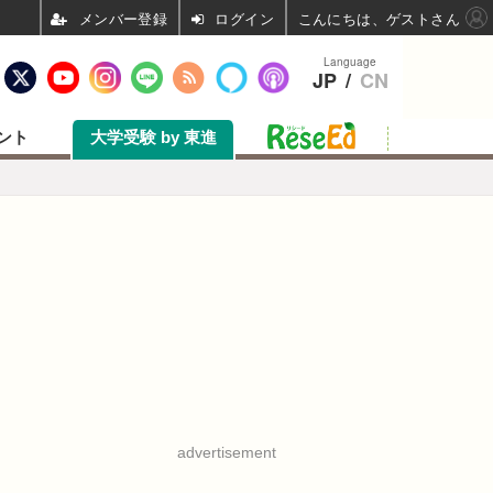
ログイン
こんにちは、ゲストさん
Language
JP
/
CN
ント
大学受験 by 東進
advertisement