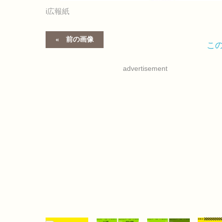
i広報紙
前の画像
こ
advertisement