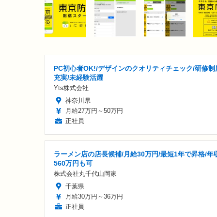
PC初心者OK!/デザインのクオリティチェック/研修制
充実/未経験活躍
Yts株式会社
神奈川県
月給27万円～50万円
正社員
ラーメン店の店長候補/月給30万円/最短1年で昇格/年
560万円も可
株式会社丸千代山岡家
千葉県
月給30万円～36万円
正社員