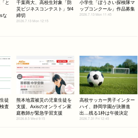
区「と
千葉商大、高校生対象「防
小学生「ぼうさい探検隊マ
」
災ビジネスコンテスト」9/4
ップコンクール」作品募集
2026.7.13 Mon 11:45
sな
締切
2026.7.13 Mon 12:15
生徒
熊本地震被災の児童生徒を
高校サッカー男子インター
検査
支援、Axisのオンライン家
ハイ、静岡学園が決勝進
庭教師が緊急学習支援
出…残る1枠は午後決定
2026.8.5 Wed 9:15
2026.7.31 Fri 12:45