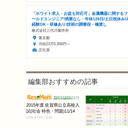
「ホワイト求人・お盆も対応可」金属機器に関するフ
ールドエンジニア/残業なし・年休128日/土日祝休み/
経験OK・研修あり/技術の調整役・橋渡し
株式会社三代川製作所
東京都
月給23万5,000円～
正社員
編集部おすすめの記事
2015年度 佐賀県公立高校入
試(社会 特色・問題)11/14
2026.8.7 Fri 19:42