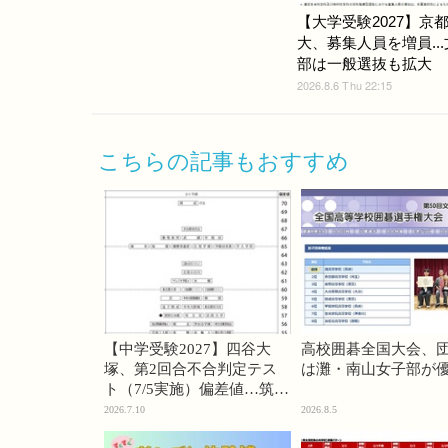
【大学受験2027】京
大、募集人員を増員..
部は一般選抜も拡大
2026.8.6 Thu 22:15
こちらの記事もおすすめ
【中学受験2027】四谷大
高校囲碁全国大会、
塚、第2回合不合判定テス
は灘・南山女子部が
ト（7/5実施）偏差値…筑駒
74・桜蔭70＜PR＞
2026.7.10
2026.8.5