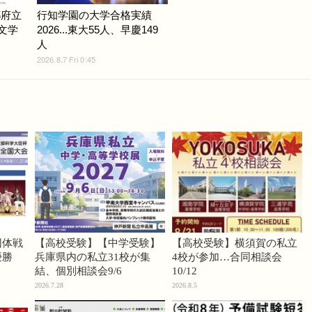
都府立
行知学園の大学合格実績
.文学
2026...東大55人、早慶149
人
2026.8.7 Fri 0:45
団体戦
【高校受験】【中学受験】
【高校受験】横須賀の私立
優勝
兵庫県内の私立31校が集
4校が参加…合同相談会
結、個別相談会9/6
10/12
2026.7.28
2026.8.5