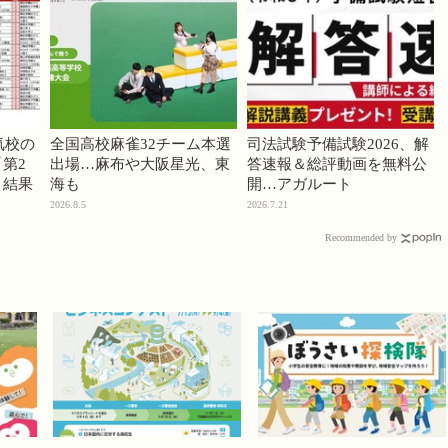
気校の
全国高校麻雀32チーム本選
司法試験予備試験2026、解
第2
出場…麻布や大阪星光、東
答速報＆総評動画を無料公
」結果
海も
開…アガルート
2026.8.5
2026.7.21
Recommended by