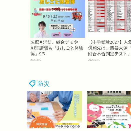
医療✕消防、縫合デモや
【中学受験2027】人
AED講習も「おしごと体験
併願先は…四谷大塚「
博」9/5
回合不合判定テスト
2026.8.6
2026.7.16
防災