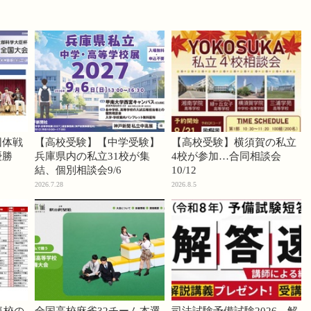
団体戦
【高校受験】【中学受験】
【高校受験】横須賀の私立
優勝
兵庫県内の私立31校が集
4校が参加…合同相談会
結、個別相談会9/6
10/12
2026.7.28
2026.8.5
気校の
全国高校麻雀32チーム本選
司法試験予備試験2026、解