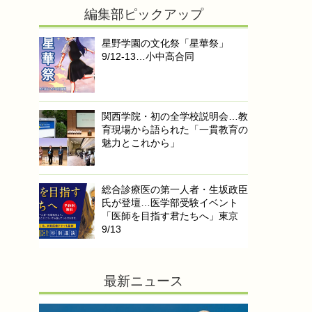
編集部ピックアップ
星野学園の文化祭「星華祭」
9/12-13…小中高合同
関西学院・初の全学校説明会…教
育現場から語られた「一貫教育の
魅力とこれから」
総合診療医の第一人者・生坂政臣
氏が登壇…医学部受験イベント
「医師を目指す君たちへ」東京
9/13
最新ニュース