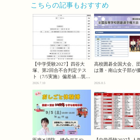
こちらの記事もおすすめ
【中学受験2027】四谷大
高校囲碁全国大会、
塚、第2回合不合判定テス
は灘・南山女子部が
ト（7/5実施）偏差値…筑駒
74・桜蔭70＜PR＞
2026.7.10
2026.8.5
医療✕消防、縫合デモや
【中学受験2027】人