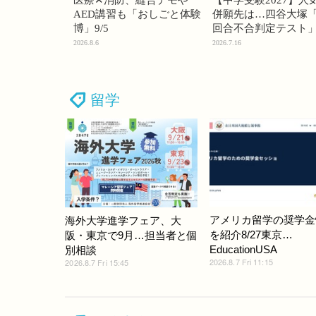
AED講習も「おしごと体験
併願先は…四谷大塚「
博」9/5
回合不合判定テスト
2026.8.6
2026.7.16
留学
アメリカ留学の奨学金
海外大学進学フェア、大
を紹介8/27東京…
阪・東京で9月…担当者と個
EducationUSA
別相談
2026.8.7 Fri 11:15
2026.8.7 Fri 15:45