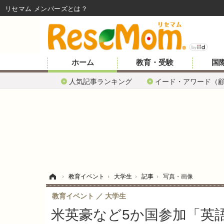
リセマム メンバーズ
ホーム
教育・受験
国
人気記事ランキング
イード・アワード（
ホーム
›
教育イベント
›
大学生
›
記事
›
写真・画像
教育イベント
大学生
米英豪など5か国参加「英