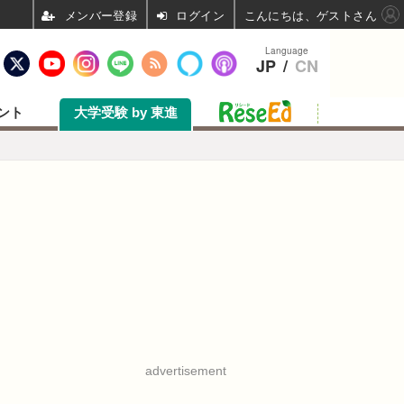
ログイン
こんにちは、ゲストさん
Language
JP
/
CN
ント
大学受験 by 東進
advertisement