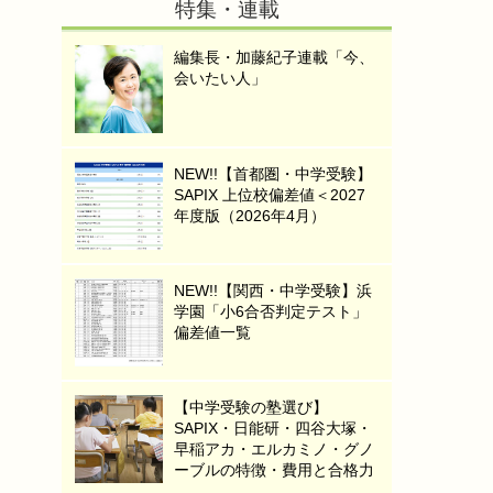
特集・連載
編集長・加藤紀子連載「今、
会いたい人」
NEW!!【首都圏・中学受験】
SAPIX 上位校偏差値＜2027
年度版（2026年4月）
NEW!!【関西・中学受験】浜
学園「小6合否判定テスト」
偏差値一覧
【中学受験の塾選び】
SAPIX・日能研・四谷大塚・
早稲アカ・エルカミノ・グノ
ーブルの特徴・費用と合格力