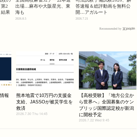
第2
出場…麻布や大阪星光、東
答速報＆総評動画を無料公
」結果
海も
開…アガルート
2026.8.5
2026.7.21
Recommended by
情報
熊本地震で10万円の支援金
【高校受験】「地方公立か
支給、JASSOが被災学生を
ら世界へ」全国募集のケン
救済
ブリッジ国際認定校が新潟
2026.7.30 Thu 14:45
に開校予定
2026.7.22 Wed 9:45