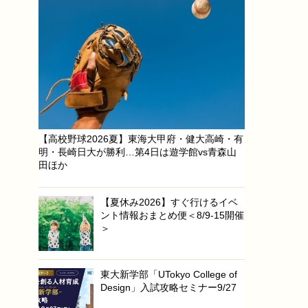
【高校野球2026夏】東海大甲府・健大高崎・有
明・長崎日大が勝利…第4日は遊学館vs青森山
田ほか
【夏休み2026】すぐ行けるイベ
ント情報おまとめ便＜8/9-15開催
＞
東大新学部「UTokyo College of
Design」入試攻略セミナー9/27