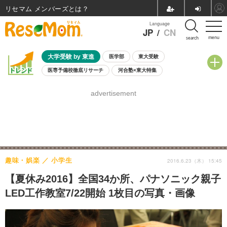
リセマム メンバーズ
Language
JP
/
CN
menu
search
大学受験 by 東進
医学部
東大受験
医専予備校徹底リサーチ
河合塾×東大特集
親子で考える大学選び
高校受験
中学受験
小学校受験
advertisement
共通テスト
夏休み
8月開催学校説明会・相談会
8月開催イベント・WS
全国公立高校 過去問
人気記事
自由研究教材（小学生向け）
自由研究教材（中学生向け）
ランキング
趣味・娯楽
小学生
2016.6.23（木） 15:45
【夏休み2016】全国34か所、パナソニック親子
LED工作教室7/22開始 1枚目の写真・画像