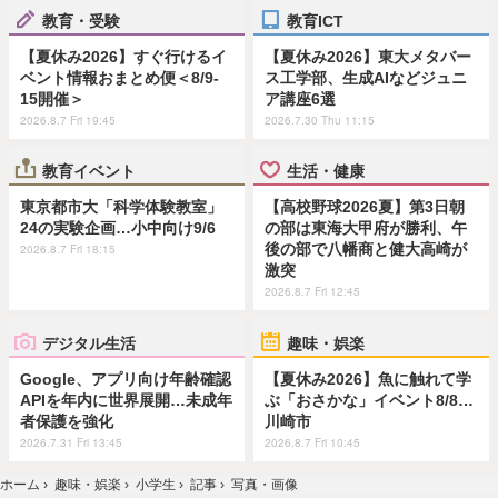
教育・受験
教育ICT
【夏休み2026】すぐ行けるイ
【夏休み2026】東大メタバー
ベント情報おまとめ便＜8/9-
ス工学部、生成AIなどジュニ
15開催＞
ア講座6選
2026.8.7 Fri 19:45
2026.7.30 Thu 11:15
教育イベント
生活・健康
東京都市大「科学体験教室」
【高校野球2026夏】第3日朝
24の実験企画…小中向け9/6
の部は東海大甲府が勝利、午
後の部で八幡商と健大高崎が
2026.8.7 Fri 18:15
激突
2026.8.7 Fri 12:45
デジタル生活
趣味・娯楽
Google、アプリ向け年齢確認
【夏休み2026】魚に触れて学
APIを年内に世界展開…未成年
ぶ「おさかな」イベント8/8…
者保護を強化
川崎市
2026.7.31 Fri 13:45
2026.8.7 Fri 10:45
ホーム
›
趣味・娯楽
›
小学生
›
記事
›
写真・画像