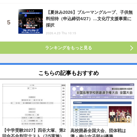
【夏休み2026】ブルーマングループ、子供無
料招待（申込締切4/27）…文化庁支援事業に
採択
2026.4.23 Thu 10:15
ランキングをもっと見る
こちらの記事もおすすめ
【中学受験2027】四谷大塚、第2
高校囲碁全国大会、団体戦は
回合不合判定テスト（7/5実施）
灘・南山女子部が優勝