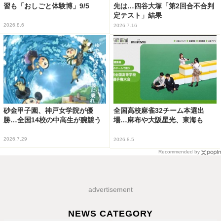
習も「おしごと体験博」9/5
先は…四谷大塚「第2回合不合判
定テスト」結果
2026.8.6
2026.7.16
砂金甲子園、神戸女学院が優
全国高校麻雀32チーム本選出
勝…全国14校の中高生が腕競う
場…麻布や大阪星光、東海も
2026.7.29
2026.8.5
Recommended by
advertisement
NEWS CATEGORY