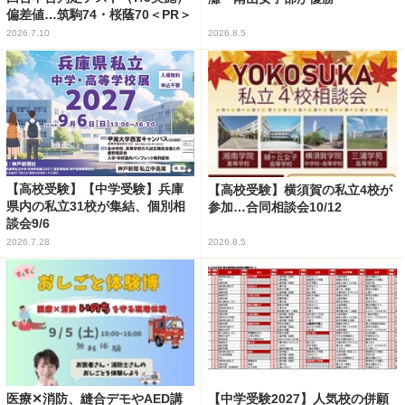
偏差値…筑駒74・桜蔭70＜PR＞
2026.7.10
2026.8.5
【高校受験】【中学受験】兵庫
【高校受験】横須賀の私立4校が
県内の私立31校が集結、個別相
参加…合同相談会10/12
談会9/6
2026.7.28
2026.8.5
医療✕消防、縫合デモやAED講
【中学受験2027】人気校の併願