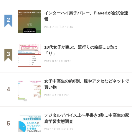
インターハイ男子バレー、Player!が全試合速
報
2024.7.30 Tue 12:45
10代女子が選ぶ、流行りの略語…1位は
「り」
2019.8.16 Fri 18:15
女子中高生の約8割、服やアクセなどネットで
買い物
2016.4.1 Fri 11:45
デジタルデバイス上へ手書き3割…中高生の家
庭学習実態調査
2025.12.23 Tue 9:15