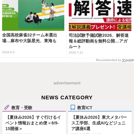
全国高校麻雀32チーム本選出
司法試験予備試験2026、解答速
場…麻布や大阪星光、東海も
報＆総評動画を無料公開…アガ
ルート
2026.8.5
2026.7.21
Recommended by
advertisement
NEWS CATEGORY
教育・受験
教育ICT
【夏休み2026】すぐ行けるイ
【夏休み2026】東大メタバー
ベント情報おまとめ便＜8/9-
ス工学部、生成AIなどジュニ
15開催＞
ア講座6選