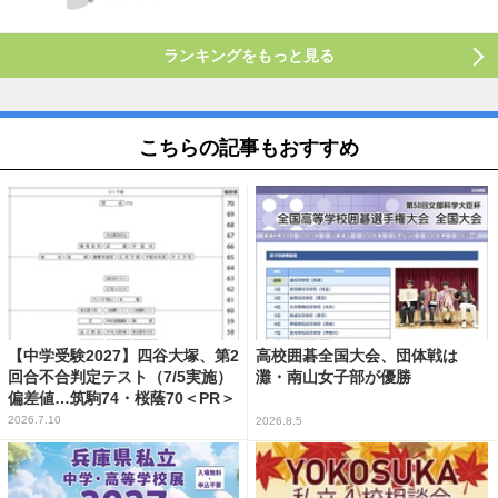
ランキングをもっと見る
こちらの記事もおすすめ
【中学受験2027】四谷大塚、第2
高校囲碁全国大会、団体戦は
回合不合判定テスト（7/5実施）
灘・南山女子部が優勝
偏差値…筑駒74・桜蔭70＜PR＞
2026.7.10
2026.8.5