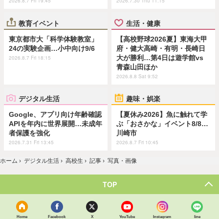
2026.8.7 Fri 19:45
2026.7.30 Thu 11:15
教育イベント
生活・健康
東京都市大「科学体験教室」
【高校野球2026夏】東海大甲
24の実験企画…小中向け9/6
府・健大高崎・有明・長崎日
大が勝利…第4日は遊学館vs
2026.8.7 Fri 18:15
青森山田ほか
2026.8.8 Sat 9:52
デジタル生活
趣味・娯楽
Google、アプリ向け年齢確認
【夏休み2026】魚に触れて学
APIを年内に世界展開…未成年
ぶ「おさかな」イベント8/8…
者保護を強化
川崎市
2026.7.31 Fri 13:45
2026.8.7 Fri 10:45
ホーム
›
デジタル生活
›
高校生
›
記事
›
写真・画像
TOP
Home
Facebook
X
YouTube
Instagram
line