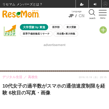
リセマム メンバーズ
Language
JP
/
CN
menu
search
大学受験 by 東進
医学部
東大受験
医専予備校徹底リサーチ
河合塾×東大特集
親子で考える大学選び
高校受験
中学受験
小学校受験
advertisement
共通テスト
夏休み
8月開催学校説明会・相談会
8月開催イベント・WS
全国公立高校 過去問
人気記事
自由研究教材（小学生向け）
自由研究教材（中学生向け）
ランキング
デジタル生活
高校生
2016.10.19（水） 20:15
10代女子の過半数がスマホの通信速度制限を経
験 6枚目の写真・画像