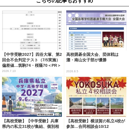
こちらの記事もおすすめ
【中学受験2027】四谷大塚、第2
高校囲碁全国大会、団体戦は
回合不合判定テスト（7/5実施）
灘・南山女子部が優勝
偏差値…筑駒74・桜蔭70＜PR＞
2026.7.10
2026.8.5
【高校受験】【中学受験】兵庫
【高校受験】横須賀の私立4校が
県内の私立31校が集結、個別相
参加…合同相談会10/12