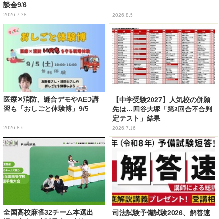
談会9/6
2026.7.28
2026.8.5
医療✕消防、縫合デモやAED講
【中学受験2027】人気校の併願
習も「おしごと体験博」9/5
先は…四谷大塚「第2回合不合判
定テスト」結果
2026.8.6
2026.7.16
全国高校麻雀32チーム本選出
司法試験予備試験2026、解答速