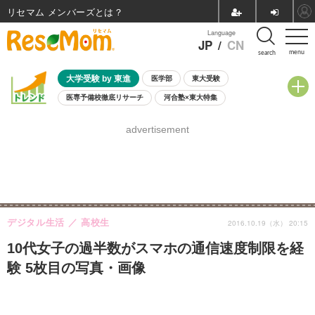
リセマム メンバーズ
Language
JP
/
CN
menu
search
大学受験 by 東進
医学部
東大受験
医専予備校徹底リサーチ
河合塾×東大特集
親子で考える大学選び
高校受験
中学受験
小学校受験
advertisement
共通テスト
夏休み
8月開催学校説明会・相談会
8月開催イベント・WS
全国公立高校 過去問
人気記事
自由研究教材（小学生向け）
自由研究教材（中学生向け）
ランキング
デジタル生活
高校生
2016.10.19（水） 20:15
10代女子の過半数がスマホの通信速度制限を経
験 5枚目の写真・画像