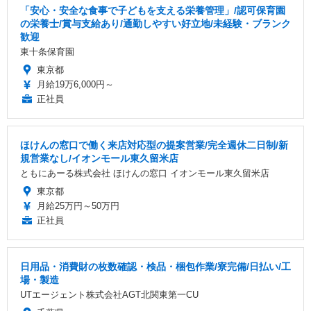
「安心・安全な食事で子どもを支える栄養管理」/認可保育園
の栄養士/賞与支給あり/通勤しやすい好立地/未経験・ブランク
歓迎
東十条保育園
東京都
月給19万6,000円～
正社員
ほけんの窓口で働く来店対応型の提案営業/完全週休二日制/新
規営業なし/イオンモール東久留米店
ともにあーる株式会社 ほけんの窓口 イオンモール東久留米店
東京都
月給25万円～50万円
正社員
日用品・消費財の枚数確認・検品・梱包作業/寮完備/日払い/工
場・製造
UTエージェント株式会社AGT北関東第一CU