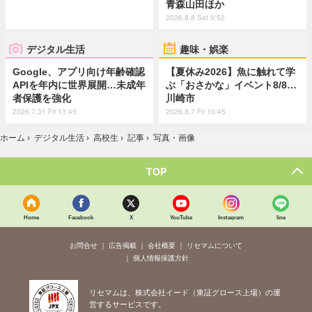
青森山田ほか
2026.8.8 Sat 9:52
デジタル生活
趣味・娯楽
Google、アプリ向け年齢確認
【夏休み2026】魚に触れて学
APIを年内に世界展開…未成年
ぶ「おさかな」イベント8/8…
者保護を強化
川崎市
2026.7.31 Fri 13:45
2026.8.7 Fri 10:45
ホーム
›
デジタル生活
›
高校生
›
記事
›
写真・画像
TOP
Home
Facebook
X
YouTube
Instagram
line
お問合せ
広告掲載
会社概要
リセマムについて
個人情報保護方針
リセマムは、株式会社イード（東証グロース上場）の運
営するサービスです。