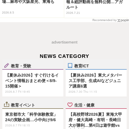
場…麻布や大阪星光、東海も
報＆総評動画を無料公開…アガ
ルート
2026.8.5
2026.7.21
Recommended by
advertisement
NEWS CATEGORY
教育・受験
教育ICT
【夏休み2026】すぐ行けるイ
【夏休み2026】東大メタバー
ベント情報おまとめ便＜8/9-
ス工学部、生成AIなどジュニ
15開催＞
ア講座6選
2026.8.7 Fri 19:45
2026.7.30 Thu 11:15
教育イベント
生活・健康
東京都市大「科学体験教室」
【高校野球2026夏】東海大甲
24の実験企画…小中向け9/6
府・健大高崎・有明・長崎日
大が勝利…第4日は遊学館vs
2026.8.7 Fri 18:15