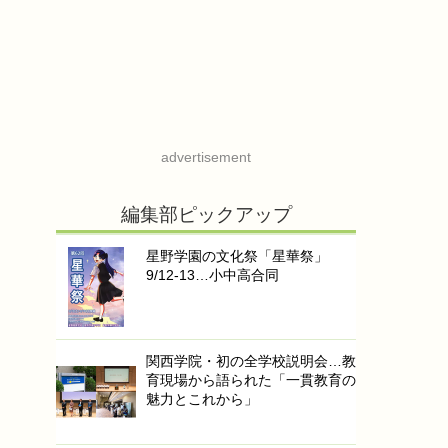
advertisement
編集部ピックアップ
星野学園の文化祭「星華祭」
9/12-13…小中高合同
関西学院・初の全学校説明会…教
育現場から語られた「一貫教育の
魅力とこれから」