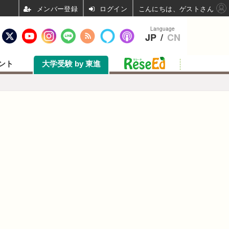
ログイン
こんにちは、ゲストさん
Language
JP
/
CN
ント
大学受験 by 東進