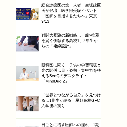
総合診療医の第一人者・生坂政臣
氏が登壇…医学部受験イベント
「医師を目指す君たちへ」東京
9/13
難関大受験の新戦略…一般×推薦
を賢く併願する高校1、2年生か
らの「複線設計」
眼科医に聞く、子供の学習環境と
光の関係…目・姿勢・集中力を整
えるBenQのデスクライト
「MindDuo 2」
「世界とつながる自分」を見つけ
る…1期生が語る、星野高校GFC
入学後の実り
日ごとに増す医師への憧れ…1期