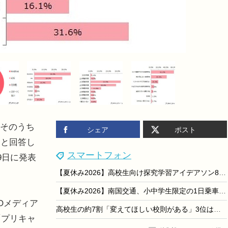
、そのうち
シェア
ポスト
ると回答し
スマートフォン
9日に発表
【夏休み2026】高校生向け探究学習アイデアソン8/18から、文京学院大
【夏休み2026】南国交通、小中学生限定の1日乗車券…my routeで200円から
Oメディア
高校生の約7割「変えてほしい校則がある」3位はヘアスタイル、1位は？
「プリキャ