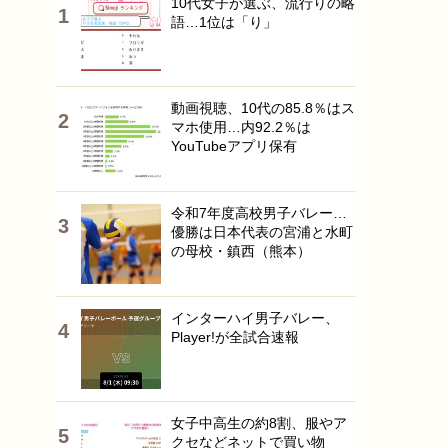
10代女子が選ぶ、流行りの略
語…1位は「り」
動画視聴、10代の85.8％はス
マホ使用…内92.2％は
YouTubeアプリ保有
令和7年度高校男子バレー…
優勝は日本代表の宮浦と水町
の母校・鎮西（熊本）
インターハイ男子バレー、
Player!が全試合速報
女子中高生の約8割、服やア
クセなどネットで買い物