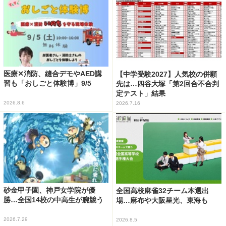
医療✕消防、縫合デモやAED講
【中学受験2027】人気校の併願
習も「おしごと体験博」9/5
先は…四谷大塚「第2回合不合判
定テスト」結果
2026.8.6
2026.7.16
砂金甲子園、神戸女学院が優
全国高校麻雀32チーム本選出
勝…全国14校の中高生が腕競う
場…麻布や大阪星光、東海も
2026.7.29
2026.8.5