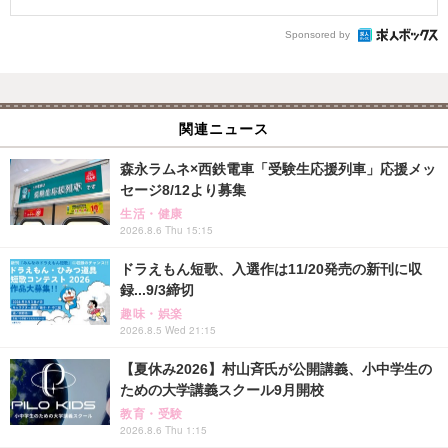
Sponsored by
関連ニュース
森永ラムネ×西鉄電車「受験生応援列車」応援メッ
セージ8/12より募集
生活・健康
2026.8.6 Thu 15:15
ドラえもん短歌、入選作は11/20発売の新刊に収
録...9/3締切
趣味・娯楽
2026.8.5 Wed 21:15
【夏休み2026】村山斉氏が公開講義、小中学生の
ための大学講義スクール9月開校
教育・受験
2026.8.6 Thu 1:15