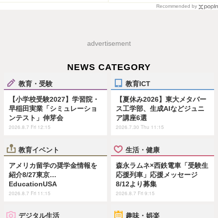
Recommended by
advertisement
NEWS CATEGORY
教育・受験
教育ICT
【小学校受験2027】学習院・
【夏休み2026】東大メタバー
早稲田実業「シミュレーショ
ス工学部、生成AIなどジュニ
ンテスト」伸芽会
ア講座6選
2026.8.7 Fri 12:15
2026.7.30 Thu 11:15
教育イベント
生活・健康
アメリカ留学の奨学金情報を
森永ラムネ×西鉄電車「受験生
紹介8/27東京…
応援列車」応援メッセージ
EducationUSA
8/12より募集
2026.8.7 Fri 11:15
2026.8.7 Fri 9:15
デジタル生活
趣味・娯楽