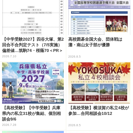
【中学受験2027】四谷大塚、第2
高校囲碁全国大会、団体戦は
回合不合判定テスト（7/5実施）
灘・南山女子部が優勝
偏差値…筑駒74・桜蔭70＜PR＞
2026.7.10
2026.8.5
【高校受験】【中学受験】兵庫
【高校受験】横須賀の私立4校が
県内の私立31校が集結、個別相
参加…合同相談会10/12
談会9/6
2026.7.28
2026.8.5