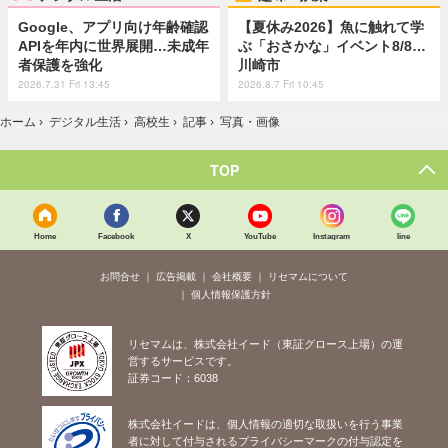
Google、アプリ向け年齢確認
【夏休み2026】魚に触れて学
APIを年内に世界展開…未成年
ぶ「おさかな」イベント8/8…
者保護を強化
川崎市
2026.7.31 Fri 13:45
2026.8.7 Fri 10:45
ホーム
›
デジタル生活
›
高校生
›
記事
›
写真・画像
TOP
Home
Facebook
X
YouTube
Instagram
line
お問合せ
広告掲載
会社概要
リセマムについて
個人情報保護方針
リセマムは、株式会社イード（東証グロース上場）の運
営するサービスです。
証券コード：6038
株式会社イードは、個人情報の適切な取扱いを行う事業
者に対して付与されるプライバシーマークの付与認定を