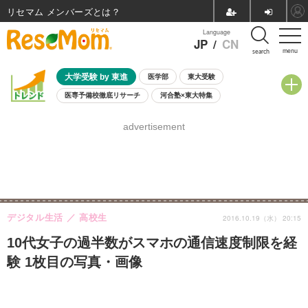
リセマム メンバーズ
Language
JP
/
CN
menu
search
大学受験 by 東進
医学部
東大受験
医専予備校徹底リサーチ
河合塾×東大特集
親子で考える大学選び
高校受験
中学受験
小学校受験
advertisement
共通テスト
夏休み
8月開催学校説明会・相談会
8月開催イベント・WS
全国公立高校 過去問
人気記事
自由研究教材（小学生向け）
自由研究教材（中学生向け）
ランキング
デジタル生活
高校生
2016.10.19（水） 20:15
10代女子の過半数がスマホの通信速度制限を経
験 1枚目の写真・画像