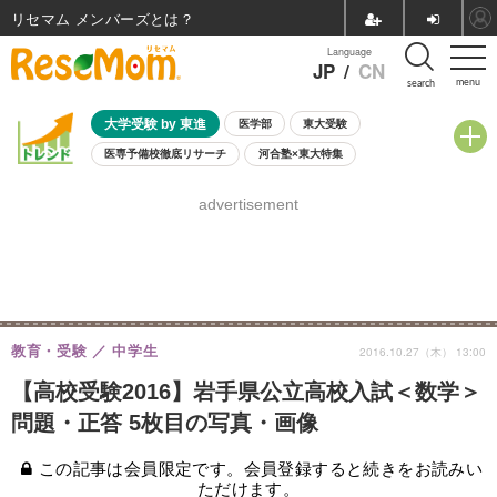
リセマム メンバーズ
Language
JP
/
CN
menu
search
大学受験 by 東進
医学部
東大受験
医専予備校徹底リサーチ
河合塾×東大特集
親子で考える大学選び
高校受験
中学受験
小学校受験
advertisement
共通テスト
夏休み
8月開催学校説明会・相談会
8月開催イベント・WS
全国公立高校 過去問
人気記事
自由研究教材（小学生向け）
自由研究教材（中学生向け）
ランキング
教育・受験
中学生
2016.10.27（木） 13:00
【高校受験2016】岩手県公立高校入試＜数学＞
問題・正答 5枚目の写真・画像
この記事は会員限定です。会員登録すると続きをお読みい
ただけます。