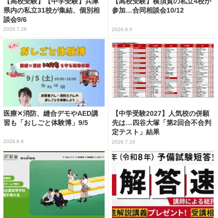
【高校受験】【中学受験】兵庫
【高校受験】横須賀の私立4校が
県内の私立31校が集結、個別相
参加…合同相談会10/12
談会9/6
2026.7.28
2026.8.5
医療✕消防、縫合デモやAED講
【中学受験2027】人気校の併願
習も「おしごと体験博」9/5
先は…四谷大塚「第2回合不合判
定テスト」結果
2026.8.6
2026.7.16