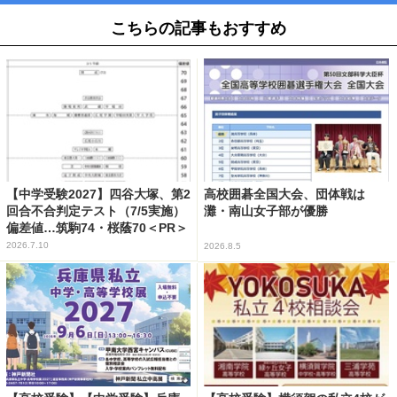
こちらの記事もおすすめ
【中学受験2027】四谷大塚、第2
高校囲碁全国大会、団体戦は
回合不合判定テスト（7/5実施）
灘・南山女子部が優勝
偏差値…筑駒74・桜蔭70＜PR＞
2026.7.10
2026.8.5