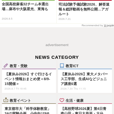
全国高校麻雀32チーム本選出
司法試験予備試験2026、解答速
場…麻布や大阪星光、東海も
報＆総評動画を無料公開…アガ
ルート
2026.8.5
2026.7.21
Recommended by
advertisement
NEWS CATEGORY
教育・受験
教育ICT
【夏休み2026】すぐ行けるイ
【夏休み2026】東大メタバー
ベント情報おまとめ便＜8/9-
ス工学部、生成AIなどジュニ
15開催＞
ア講座6選
2026.8.7 Fri 19:45
2026.7.30 Thu 11:15
教育イベント
生活・健康
東京都市大「科学体験教室」
【高校野球2026夏】第4日青
24の実験企画…小中向け9/6
森山田・東日大昌平・大分