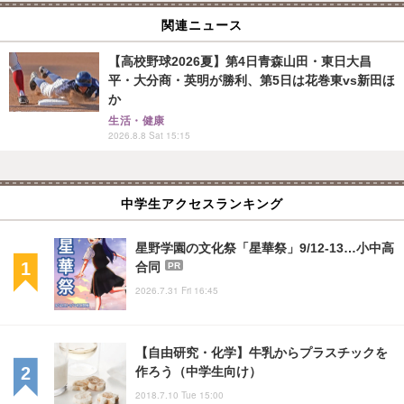
関連ニュース
【高校野球2026夏】第4日青森山田・東日大昌
平・大分商・英明が勝利、第5日は花巻東vs新田ほ
か
生活・健康
2026.8.8 Sat 15:15
中学生アクセスランキング
星野学園の文化祭「星華祭」9/12-13…小中高
合同
PR
2026.7.31 Fri 16:45
【自由研究・化学】牛乳からプラスチックを
作ろう（中学生向け）
2018.7.10 Tue 15:00