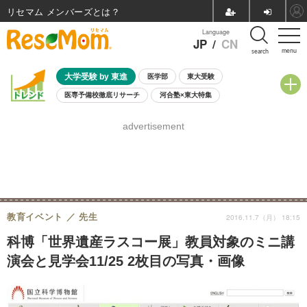
リセマム メンバーズ
Language
JP
/
CN
menu
search
大学受験 by 東進
医学部
東大受験
医専予備校徹底リサーチ
河合塾×東大特集
親子で考える大学選び
高校受験
中学受験
小学校受験
advertisement
共通テスト
夏休み
8月開催学校説明会・相談会
8月開催イベント・WS
全国公立高校 過去問
人気記事
自由研究教材（小学生向け）
自由研究教材（中学生向け）
ランキング
教育イベント
先生
2016.11.7（月） 18:15
科博「世界遺産ラスコー展」教員対象のミニ講
演会と見学会11/25 2枚目の写真・画像