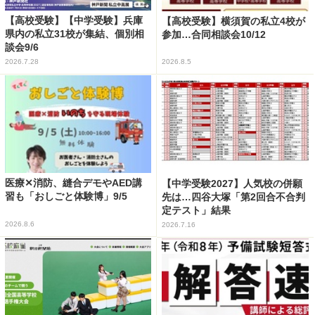
【高校受験】【中学受験】兵庫
【高校受験】横須賀の私立4校が
県内の私立31校が集結、個別相
参加…合同相談会10/12
談会9/6
2026.7.28
2026.8.5
医療✕消防、縫合デモやAED講
【中学受験2027】人気校の併願
習も「おしごと体験博」9/5
先は…四谷大塚「第2回合不合判
定テスト」結果
2026.8.6
2026.7.16