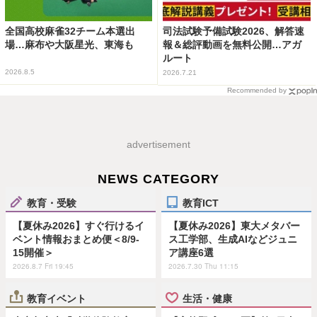
全国高校麻雀32チーム本選出
司法試験予備試験2026、解答速
場…麻布や大阪星光、東海も
報＆総評動画を無料公開…アガ
ルート
2026.8.5
2026.7.21
Recommended by
advertisement
NEWS CATEGORY
教育・受験
教育ICT
【夏休み2026】すぐ行けるイ
【夏休み2026】東大メタバー
ベント情報おまとめ便＜8/9-
ス工学部、生成AIなどジュニ
15開催＞
ア講座6選
2026.8.7 Fri 19:45
2026.7.30 Thu 11:15
教育イベント
生活・健康