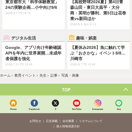
東京都市大「科学体験教室」
【高校野球2026夏】第4日青
24の実験企画…小中向け9/6
森山田・東日大昌平・大分
商・英明が勝利、第5日は花巻
2026.8.7 Fri 18:15
東vs新田ほか
2026.8.9 Sun 9:15
デジタル生活
趣味・娯楽
Google、アプリ向け年齢確認
【夏休み2026】魚に触れて学
APIを年内に世界展開…未成年
ぶ「おさかな」イベント8/8…
者保護を強化
川崎市
2026.7.31 Fri 13:45
2026.8.7 Fri 10:45
ホーム
›
教育イベント
›
先生
›
記事
›
写真・画像
TOP
Home
Facebook
X
YouTube
Instagram
line
お問合せ
広告掲載
会社概要
リセマムについて
個人情報保護方針