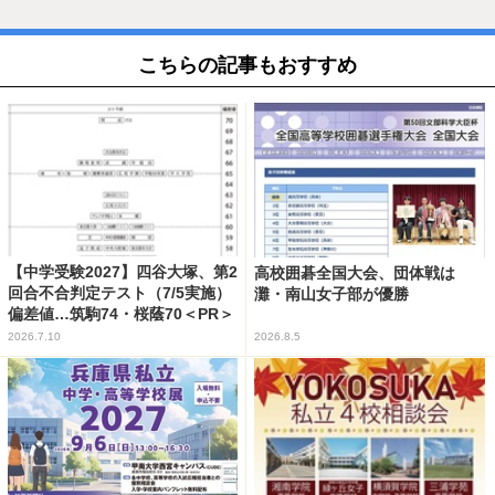
こちらの記事もおすすめ
【中学受験2027】四谷大塚、第2
高校囲碁全国大会、団体戦は
回合不合判定テスト（7/5実施）
灘・南山女子部が優勝
偏差値…筑駒74・桜蔭70＜PR＞
2026.7.10
2026.8.5