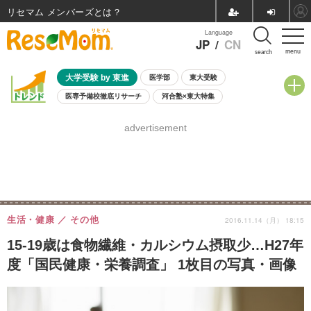
リセマム メンバーズ
Language
JP
/
CN
menu
search
大学受験 by 東進
医学部
東大受験
医専予備校徹底リサーチ
河合塾×東大特集
親子で考える大学選び
高校受験
中学受験
小学校受験
advertisement
共通テスト
夏休み
8月開催学校説明会・相談会
8月開催イベント・WS
全国公立高校 過去問
人気記事
自由研究教材（小学生向け）
自由研究教材（中学生向け）
ランキング
生活・健康
その他
2016.11.14（月） 18:15
15-19歳は食物繊維・カルシウム摂取少…H27年
度「国民健康・栄養調査」 1枚目の写真・画像