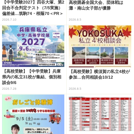
【中学受験2027】四谷大塚、第2
高校囲碁全国大会、団体戦は
回合不合判定テスト（7/5実施）
灘・南山女子部が優勝
偏差値…筑駒74・桜蔭70＜PR＞
2026.7.10
2026.8.5
【高校受験】【中学受験】兵庫
【高校受験】横須賀の私立4校が
県内の私立31校が集結、個別相
参加…合同相談会10/12
談会9/6
2026.7.28
2026.8.5