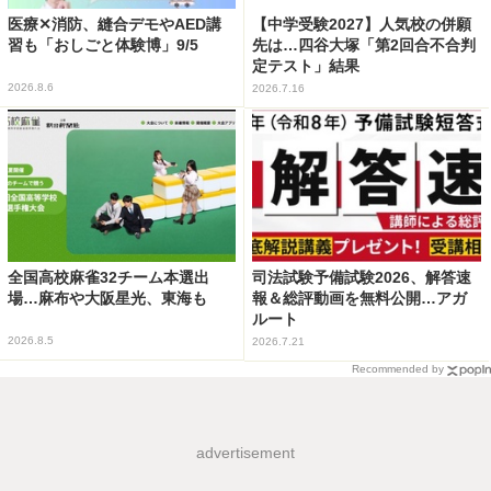
医療✕消防、縫合デモやAED講
【中学受験2027】人気校の併願
習も「おしごと体験博」9/5
先は…四谷大塚「第2回合不合判
定テスト」結果
2026.8.6
2026.7.16
全国高校麻雀32チーム本選出
司法試験予備試験2026、解答速
場…麻布や大阪星光、東海も
報＆総評動画を無料公開…アガ
ルート
2026.8.5
2026.7.21
Recommended by
advertisement