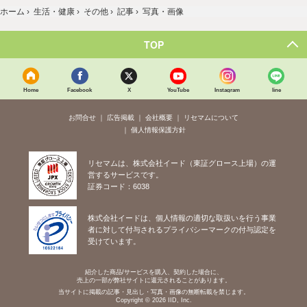
ホーム
›
生活・健康
›
その他
›
記事
›
写真・画像
TOP
Home
Facebook
X
YouTube
Instagram
line
お問合せ
広告掲載
会社概要
リセマムについて
個人情報保護方針
リセマムは、株式会社イード（東証グロース上場）の運
営するサービスです。
証券コード：6038
株式会社イードは、個人情報の適切な取扱いを行う事業
者に対して付与されるプライバシーマークの付与認定を
受けています。
紹介した商品/サービスを購入、契約した場合に、
売上の一部が弊社サイトに還元されることがあります。
当サイトに掲載の記事・見出し・写真・画像の無断転載を禁じます。
Copyright © 2026 IID, Inc.