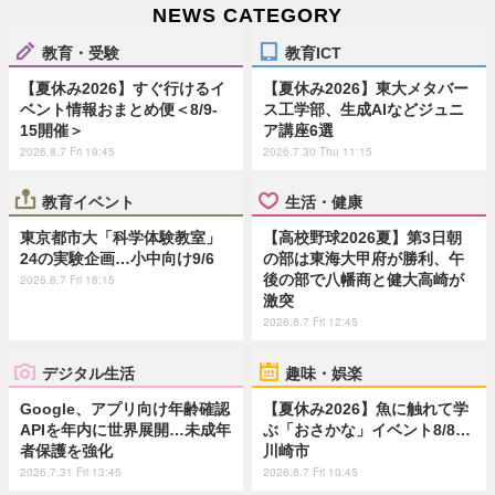
NEWS CATEGORY
教育・受験
教育ICT
【夏休み2026】すぐ行けるイ
【夏休み2026】東大メタバー
ベント情報おまとめ便＜8/9-
ス工学部、生成AIなどジュニ
15開催＞
ア講座6選
2026.8.7 Fri 19:45
2026.7.30 Thu 11:15
教育イベント
生活・健康
東京都市大「科学体験教室」
【高校野球2026夏】第3日朝
24の実験企画…小中向け9/6
の部は東海大甲府が勝利、午
後の部で八幡商と健大高崎が
2026.8.7 Fri 18:15
激突
2026.8.7 Fri 12:45
デジタル生活
趣味・娯楽
Google、アプリ向け年齢確認
【夏休み2026】魚に触れて学
APIを年内に世界展開…未成年
ぶ「おさかな」イベント8/8…
者保護を強化
川崎市
2026.7.31 Fri 13:45
2026.8.7 Fri 10:45