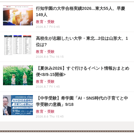
行知学園の大学合格実績2026...東大55人、早慶
149人
教育・受験
2026.8.7 Fri 0:45
高校生が志願したい大学・東北...2位は山形大、1
位は?
教育・受験
2026.8.6 Thu 16:15
【夏休み2026】すぐ行けるイベント情報おまとめ
便<8/9-15開催>
教育・受験
2026.8.7 Fri 1:45
【中学受験】希学園「AI・SNS時代の子育てと中
学受験の意義」9/18
教育・受験
2026.8.6 Thu 15:45