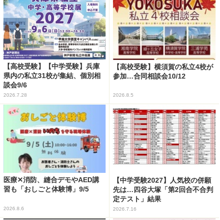
【高校受験】【中学受験】兵庫
【高校受験】横須賀の私立4校が
県内の私立31校が集結、個別相
参加…合同相談会10/12
談会9/6
2026.7.28
2026.8.5
医療✕消防、縫合デモやAED講
【中学受験2027】人気校の併願
習も「おしごと体験博」9/5
先は…四谷大塚「第2回合不合判
定テスト」結果
2026.8.6
2026.7.16