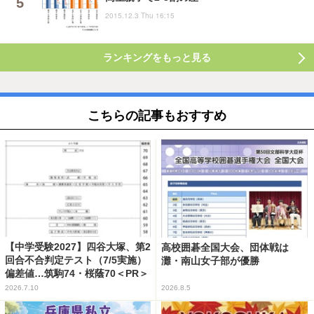
2015.12.3 Thu 16:15
ランキングをもっと見る
こちらの記事もおすすめ
【中学受験2027】四谷大塚、第2
高校囲碁全国大会、団体戦は
回合不合判定テスト（7/5実施）
灘・南山女子部が優勝
偏差値…筑駒74・桜蔭70＜PR＞
2026.7.10
2026.8.5