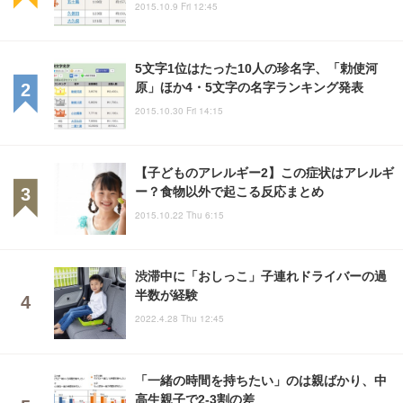
2015.10.9 Fri 12:45
5文字1位はたった10人の珍名字、「勅使河
原」ほか4・5文字の名字ランキング発表
2015.10.30 Fri 14:15
【子どものアレルギー2】この症状はアレルギ
ー？食物以外で起こる反応まとめ
2015.10.22 Thu 6:15
渋滞中に「おしっこ」子連れドライバーの過
半数が経験
2022.4.28 Thu 12:45
「一緒の時間を持ちたい」のは親ばかり、中
高生親子で2-3割の差