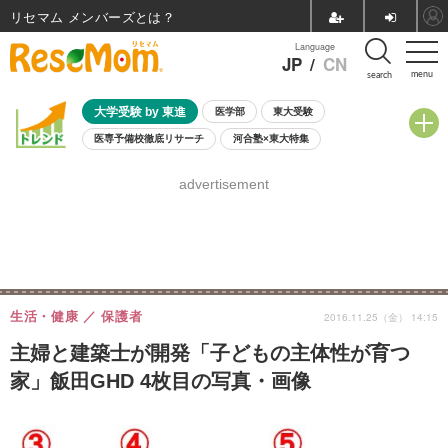
リセマム メンバーズ
Language
JP
/
CN
menu
search
大学受験 by 東進
医学部
東大受験
医専予備校徹底リサーチ
河合塾×東大特集
親子で考える大学選び
高校受験
中学受験
小学校受験
advertisement
共通テスト
夏休み
8月開催学校説明会・相談会
8月開催イベント・WS
全国公立高校 過去問
人気記事
自由研究教材（小学生向け）
自由研究教材（中学生向け）
ランキング
生活・健康
保護者
2016.11.25（金） 14:15
主婦と建築士が開発「子どもの主体性が育つ
家」飯田GHD 4枚目の写真・画像