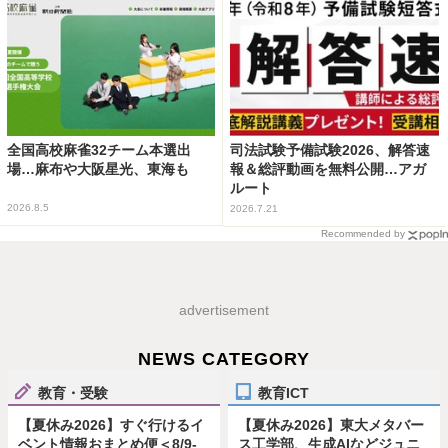
全国高校麻雀32チーム本選出
司法試験予備試験2026、解答速
場…麻布や大阪星光、東海も
報＆総評動画を無料公開…アガ
ルート
2026.8.5
2026.7.21
Recommended by
advertisement
NEWS CATEGORY
教育・受験
教育ICT
【夏休み2026】すぐ行けるイ
【夏休み2026】東大メタバー
ベント情報おまとめ便＜8/9-
ス工学部、生成AIなどジュニ