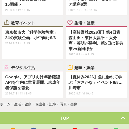
15開催＞
ア講座6選
2026.8.7 Fri 19:45
2026.7.30 Thu 11:15
教育イベント
生活・健康
東京都市大「科学体験教室」
【高校野球2026夏】第4日青
24の実験企画…小中向け9/6
森山田・東日大昌平・大分
商・英明が勝利、第5日は花巻
2026.8.7 Fri 18:15
東vs新田ほか
2026.8.9 Sun 9:15
デジタル生活
趣味・娯楽
Google、アプリ向け年齢確認
【夏休み2026】魚に触れて学
APIを年内に世界展開…未成年
ぶ「おさかな」イベント8/8…
者保護を強化
川崎市
2026.7.31 Fri 13:45
2026.8.7 Fri 10:45
ホーム
›
生活・健康
›
保護者
›
記事
›
写真・画像
TOP