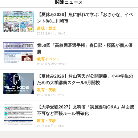
関連ニュース
【夏休み2026】魚に触れて学ぶ「おさかな」イベ
ント8/8...川崎市
趣味・娯楽
2026.8.6 Thu 16:45
第50回「高校囲碁選手権」春日部・桜蔭が個人優
勝
教育イベント
2026.8.5 Wed 22:45
【夏休み2026】村山斉氏が公開講義、小中学生の
ための大学講義スクール9月開校
教育・受験
2026.8.6 Thu 1:15
【大学受験2027】文科省「実施要項Q&A」AI面接
不可など面接ルール明確化
教育・受験
2026.8.6 Thu 19:0