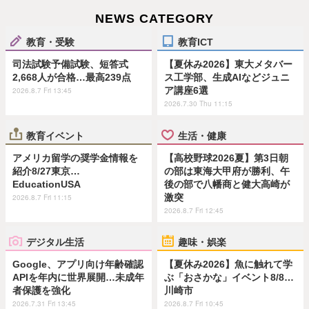
NEWS CATEGORY
教育・受験
教育ICT
司法試験予備試験、短答式
【夏休み2026】東大メタバー
2,668人が合格…最高239点
ス工学部、生成AIなどジュニ
ア講座6選
2026.8.7 Fri 13:45
2026.7.30 Thu 11:15
教育イベント
生活・健康
アメリカ留学の奨学金情報を
【高校野球2026夏】第3日朝
紹介8/27東京…
の部は東海大甲府が勝利、午
EducationUSA
後の部で八幡商と健大高崎が
激突
2026.8.7 Fri 11:15
2026.8.7 Fri 12:45
デジタル生活
趣味・娯楽
Google、アプリ向け年齢確認
【夏休み2026】魚に触れて学
APIを年内に世界展開…未成年
ぶ「おさかな」イベント8/8…
者保護を強化
川崎市
2026.7.31 Fri 13:45
2026.8.7 Fri 10:45