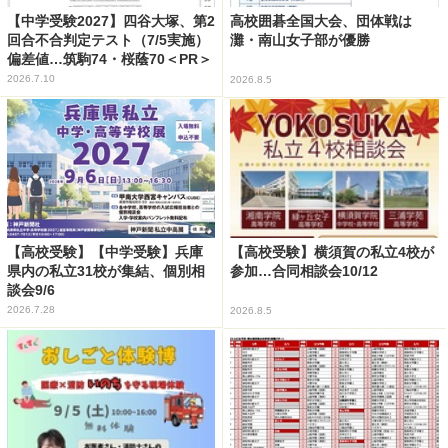
【中学受験2027】四谷大塚、第2
高校囲碁全国大会、団体戦は
回合不合判定テスト（7/5実施）
灘・南山女子部が優勝
偏差値…筑駒74・桜蔭70＜PR＞
2026.7.10
2026.8.5
【高校受験】【中学受験】兵庫
【高校受験】横須賀の私立4校が
県内の私立31校が集結、個別相
参加…合同相談会10/12
談会9/6
2026.7.28
2026.8.5