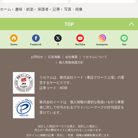
ホーム
›
趣味・娯楽
›
保護者
›
記事
›
写真・画像
TOP
Home
Facebook
X
YouTube
Instagram
line
お問合せ
広告掲載
会社概要
リセマムについて
個人情報保護方針
リセマムは、株式会社イード（東証グロース上場）の運
営するサービスです。
証券コード：6038
株式会社イードは、個人情報の適切な取扱いを行う事業
者に対して付与されるプライバシーマークの付与認定を
受けています。
紹介した商品/サービスを購入、契約した場合に、
売上の一部が弊社サイトに還元されることがあります。
当サイトに掲載の記事・見出し・写真・画像の無断転載を禁じます。