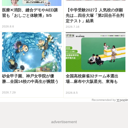
医療✕消防、縫合デモやAED講
【中学受験2027】人気校の併願
習も「おしごと体験博」9/5
先は…四谷大塚「第2回合不合判
定テスト」結果
2026.8.6
2026.7.16
砂金甲子園、神戸女学院が優
全国高校麻雀32チーム本選出
勝…全国14校の中高生が腕競う
場…麻布や大阪星光、東海も
2026.7.29
2026.8.5
Recommended by
advertisement