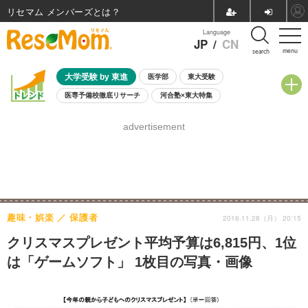
リセマム メンバーズ
Language
JP
/
CN
menu
search
大学受験 by 東進
医学部
東大受験
医専予備校徹底リサーチ
河合塾×東大特集
親子で考える大学選び
高校受験
中学受験
小学校受験
advertisement
共通テスト
夏休み
8月開催学校説明会・相談会
8月開催イベント・WS
全国公立高校 過去問
人気記事
自由研究教材（小学生向け）
自由研究教材（中学生向け）
ランキング
趣味・娯楽
保護者
2016.11.28（月） 20:15
クリスマスプレゼント平均予算は6,815円、1位
は「ゲームソフト」 1枚目の写真・画像