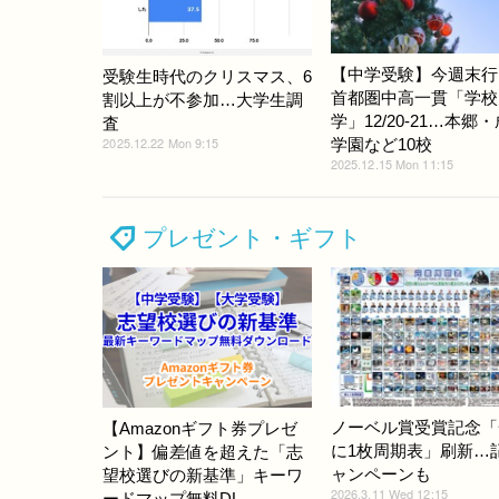
【中学受験】今週末行
受験生時代のクリスマス、6
首都圏中高一貫「学校
割以上が不参加…大学生調
学」12/20-21…本郷
査
2025.12.22 Mon 9:15
学園など10校
2025.12.15 Mon 11:15
プレゼント・ギフト
ノーベル賞受賞記念「
【Amazonギフト券プレゼ
に1枚周期表」刷新…
ント】偏差値を超えた「志
ャンペーンも
望校選びの新基準」キーワ
2026.3.11 Wed 12:15
ードマップ無料DL