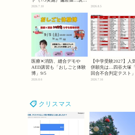
ト（7/5実施）偏差値…筑駒
74・桜蔭70＜PR＞
2026.7.10
2026.8.5
医療✕消防、縫合デモや
【中学受験2027】人
AED講習も「おしごと体験
併願先は…四谷大塚「
博」9/5
回合不合判定テスト
2026.8.6
2026.7.16
クリスマス