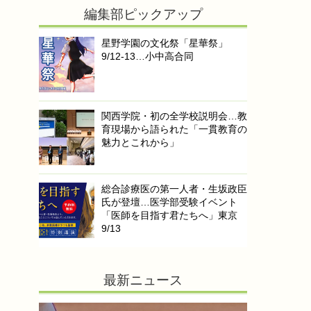
編集部ピックアップ
星野学園の文化祭「星華祭」
9/12-13…小中高合同
関西学院・初の全学校説明会…教
育現場から語られた「一貫教育の
魅力とこれから」
総合診療医の第一人者・生坂政臣
氏が登壇…医学部受験イベント
「医師を目指す君たちへ」東京
9/13
最新ニュース