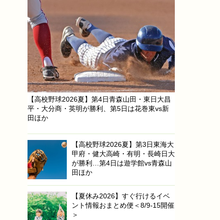
【高校野球2026夏】第4日青森山田・東日大昌
平・大分商・英明が勝利、第5日は花巻東vs新
田ほか
【高校野球2026夏】第3日東海大
甲府・健大高崎・有明・長崎日大
が勝利…第4日は遊学館vs青森山
田ほか
【夏休み2026】すぐ行けるイベ
ント情報おまとめ便＜8/9-15開催
＞