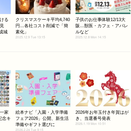
ける
クリスマスケーキ平均4,740
子供のお仕事体験12/13大
見
円…各社コスト削減で「簡
阪…獣医・カフェ・アパレ
・成城
素化」
ルなど
2025.12.9 Tue 13:15
2025.12.8 Mon 14:15
一家
絵本ナビ「入園・入学準備
2026年お年玉付き年賀はが
記念キ
フェア2026」公開、新生活
き、当選番号発表
2026.1.19 Mon 10:51
準備やギフト選びに
2026.2.24 Tue 9:15