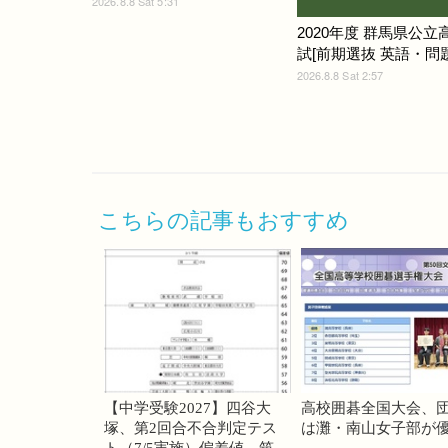
2026.8.8 Sat 5:31
2020年度 群馬県公立
試[前期選抜 英語・問題]
2026.8.8 Sat 2:57
こちらの記事もおすすめ
【中学受験2027】四谷大
高校囲碁全国大会、
塚、第2回合不合判定テス
は灘・南山女子部が