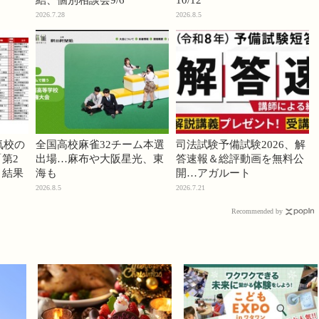
結、個別相談会9/6
10/12
2026.7.28
2026.8.5
気校の
全国高校麻雀32チーム本選
司法試験予備試験2026、解
第2
出場…麻布や大阪星光、東
答速報＆総評動画を無料公
」結果
海も
開…アガルート
2026.8.5
2026.7.21
Recommended by