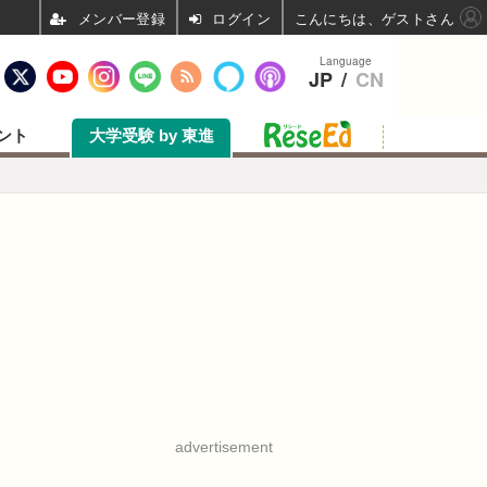
ログイン
こんにちは、ゲストさん
Language
JP
/
CN
ント
大学受験 by 東進
advertisement