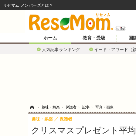
リセマム メンバーズ
ホーム
教育・受験
国
人気記事ランキング
イード・アワード（
ホーム
›
趣味・娯楽
›
保護者
›
記事
›
写真・画像
趣味・娯楽
保護者
クリスマスプレゼント平均予