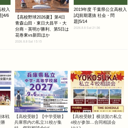
高校入
2019年度 千葉県公立高校入
4/6
試[前期選抜 社会・問
【高校野球2026夏】第4日
題]5/14
青森山田・東日大昌平・大
2026.8.8 Sat 21:36
分商・英明が勝利、第5日は
花巻東vs新田ほか
2026.8.8 Sat 15:15
団体戦
【高校受験】【中学受験】
【高校受験】横須賀の私立
優勝
兵庫県内の私立31校が集
4校が参加…合同相談会