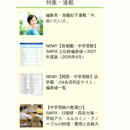
特集・連載
編集長・加藤紀子連載「今、
会いたい人」
NEW!!【首都圏・中学受験】
SAPIX 上位校偏差値＜2027
年度版（2026年4月）
NEW!!【関西・中学受験】浜
学園「小6合否判定テスト」
偏差値一覧
【中学受験の塾選び】
SAPIX・日能研・四谷大塚・
早稲アカ・エルカミノ・グノ
ーブルの特徴・費用と合格力