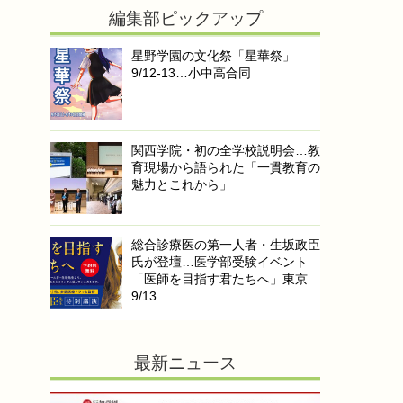
編集部ピックアップ
星野学園の文化祭「星華祭」
9/12-13…小中高合同
関西学院・初の全学校説明会…教
育現場から語られた「一貫教育の
魅力とこれから」
総合診療医の第一人者・生坂政臣
氏が登壇…医学部受験イベント
「医師を目指す君たちへ」東京
9/13
最新ニュース