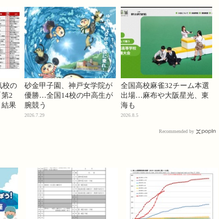
気校の
砂金甲子園、神戸女学院が
全国高校麻雀32チーム本選
第2
優勝…全国14校の中高生が
出場…麻布や大阪星光、東
」結果
腕競う
海も
2026.7.29
2026.8.5
Recommended by