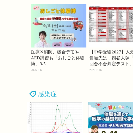
医療✕消防、縫合デモや
【中学受験2027】人
AED講習も「おしごと体験
併願先は…四谷大塚「
博」9/5
回合不合判定テスト
2026.8.6
2026.7.16
感染症