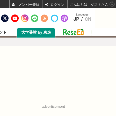
ログイン
こんにちは、ゲストさん
Language
JP
/
CN
ント
大学受験 by 東進
advertisement