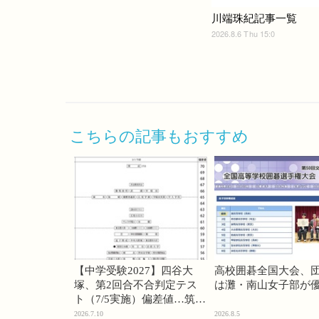
川端珠紀記事一覧
2026.8.6 Thu 15:0
こちらの記事もおすすめ
【中学受験2027】四谷大
高校囲碁全国大会、
塚、第2回合不合判定テス
は灘・南山女子部が
ト（7/5実施）偏差値…筑駒
74・桜蔭70＜PR＞
2026.7.10
2026.8.5