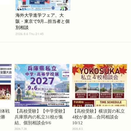
海外大学進学フェア、大
阪・東京で9月...担当者と個
別相談
2026.8.6 Thu 21:45
団体戦
【高校受験】【中学受験】
【高校受験】横須賀の私立
優勝
兵庫県内の私立31校が集
4校が参加…合同相談会
結、個別相談会9/6
10/12
2026.7.28
2026.8.5