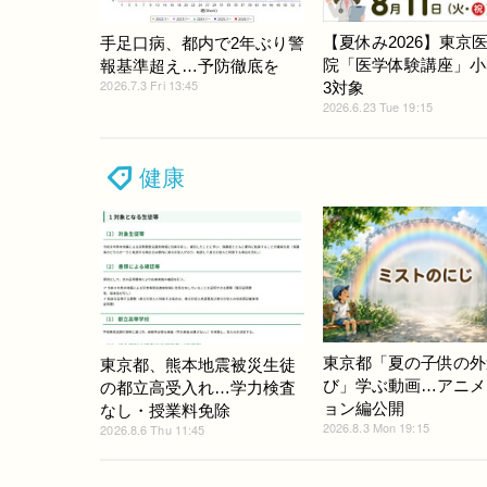
【夏休み2026】東京
手足口病、都内で2年ぶり警
院「医学体験講座」小
報基準超え…予防徹底を
2026.7.3 Fri 13:45
3対象
2026.6.23 Tue 19:15
健康
東京都「夏の子供の外
東京都、熊本地震被災生徒
び」学ぶ動画…アニメ
の都立高受入れ…学力検査
ョン編公開
なし・授業料免除
2026.8.3 Mon 19:15
2026.8.6 Thu 11:45