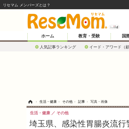
リセマム メンバーズ
ホーム
教育・受験
国
人気記事ランキング
イード・アワード（
ホーム
›
生活・健康
›
その他
›
記事
›
写真・画像
生活・健康
その他
埼玉県、感染性胃腸炎流行