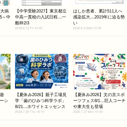
医大病
【中学受験2027】東京都立
はしか患者、累計511人へ
5～中
中高一貫校の入試日程…一
感染拡大…2019年に迫る勢
般枠2/3
い
2026.6.12 Fri 10:45
2026.6.3 Wed 13:45
遊
【夏休み2026】親子工場見
【夏休み2026】文の京スポ
ーシ
学「歯のひみつ科学ラボ」
ーツフェス8/1…巨人コーチ
8/21…ホワイトエッセンス
や東大生も登場
2026.7.30 Thu 19:15
2026.7.27 Mon 15:45