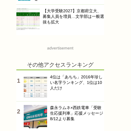
【大学受験2027】京都府立大、
募集人員を増員…文学部は一般選
抜も拡大
advertisement
その他アクセスランキング
4位は「あちち」2016年珍し
い名字ランキング、1位は10
人だけ
森永ラムネ×西鉄電車「受験
生応援列車」応援メッセージ
8/12より募集