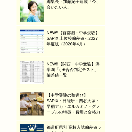
編集長・加藤紀子連載「今、
会いたい人」
NEW!!【首都圏・中学受験】
SAPIX 上位校偏差値＜2027
年度版（2026年4月）
NEW!!【関西・中学受験】浜
学園「小6合否判定テスト」
偏差値一覧
【中学受験の塾選び】
SAPIX・日能研・四谷大塚・
早稲アカ・エルカミノ・グノ
ーブルの特徴・費用と合格力
都道府県別 高校入試偏差値ラ