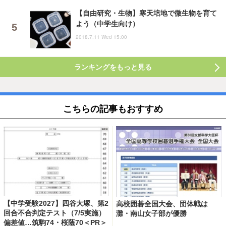
【自由研究・生物】寒天培地で微生物を育て
よう（中学生向け）
2018.7.11 Wed 15:00
ランキングをもっと見る
こちらの記事もおすすめ
【中学受験2027】四谷大塚、第2
高校囲碁全国大会、団体戦は
回合不合判定テスト（7/5実施）
灘・南山女子部が優勝
偏差値…筑駒74・桜蔭70＜PR＞