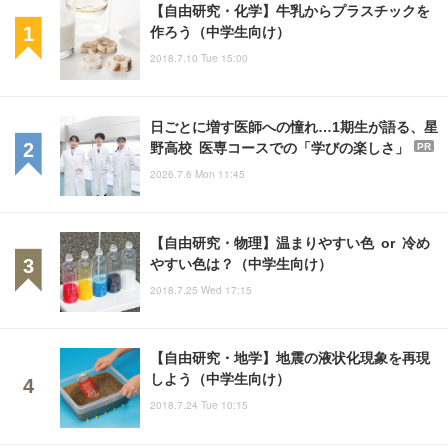
【自由研究・化学】牛乳からプラスチックを
作ろう（中学生向け）
2018.7.10 Tue 15:00
日ごとに増す医師への憧れ…1期生が語る、星
野高校 医専コースでの「学びの楽しさ」
PR
2026.7.6 Mon 11:45
【自由研究・物理】温まりやすい色 or 冷め
やすい色は？（中学生向け）
2018.7.25 Wed 17:15
【自由研究・地学】地震の液状化現象を再現
しよう（中学生向け）
2018.7.24 Tue 10:15