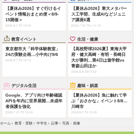
【夏休み2026】すぐ行けるイ
【夏休み2026】東大メタバー
ベント情報おまとめ便＜8/9-
ス工学部、生成AIなどジュニ
15開催＞
ア講座6選
2026.8.7 Fri 19:45
2026.7.30 Thu 11:15
教育イベント
生活・健康
東京都市大「科学体験教室」
【高校野球2026夏】東海大甲
24の実験企画…小中向け9/6
府・健大高崎・有明・長崎日
大が勝利…第4日は遊学館vs
2026.8.7 Fri 18:15
青森山田ほか
2026.8.8 Sat 9:52
デジタル生活
趣味・娯楽
Google、アプリ向け年齢確認
【夏休み2026】魚に触れて学
APIを年内に世界展開…未成年
ぶ「おさかな」イベント8/8…
者保護を強化
川崎市
2026.7.31 Fri 13:45
2026.8.7 Fri 10:45
ホーム
›
教育・受験
›
中学生
›
記事
›
写真・画像