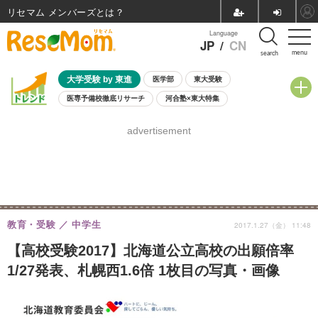
リセマム メンバーズ
Language
JP
/
CN
menu
search
大学受験 by 東進
医学部
東大受験
医専予備校徹底リサーチ
河合塾×東大特集
親子で考える大学選び
高校受験
中学受験
小学校受験
advertisement
共通テスト
夏休み
8月開催学校説明会・相談会
8月開催イベント・WS
全国公立高校 過去問
人気記事
自由研究教材（小学生向け）
自由研究教材（中学生向け）
ランキング
教育・受験
中学生
2017.1.27（金） 11:48
【高校受験2017】北海道公立高校の出願倍率
1/27発表、札幌西1.6倍 1枚目の写真・画像