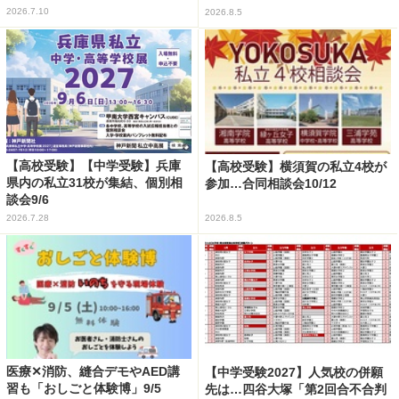
2026.7.10
2026.8.5
【高校受験】【中学受験】兵庫
【高校受験】横須賀の私立4校が
県内の私立31校が集結、個別相
参加…合同相談会10/12
談会9/6
2026.7.28
2026.8.5
医療✕消防、縫合デモやAED講
【中学受験2027】人気校の併願
習も「おしごと体験博」9/5
先は…四谷大塚「第2回合不合判