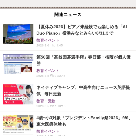
関連ニュース
【夏休み2026】ピアノ未経験でも楽しめる「AI
Duo Piano」横浜みなとみらい8/31まで
教育イベント
2026.8.6 Thu 1:45
第50回「高校囲碁選手権」春日部・桜蔭が個人優
勝
教育イベント
2026.8.5 Wed 22:45
ネイティブキャンプ、中高生向けニュース英語提
供...毎日更新
教育・受験
2026.8.5 Wed 18:15
4歳~小3対象「プレジデントFamily祭2026」9/6、
東大医療体験も
教育イベント