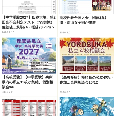
【中学受験2027】四谷大塚、第2
高校囲碁全国大会、団体戦は
回合不合判定テスト（7/5実施）
灘・南山女子部が優勝
偏差値…筑駒74・桜蔭70＜PR＞
2026.7.10
2026.8.5
【高校受験】【中学受験】兵庫
【高校受験】横須賀の私立4校が
県内の私立31校が集結、個別相
参加…合同相談会10/12
談会9/6
2026.7.28
2026.8.5