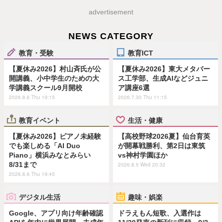
advertisement
NEWS CATEGORY
教育・受験
教育ICT
【夏休み2026】村山斉氏が公
【夏休み2026】東大メタバー
開講義、小中学生のための大
ス工学部、生成AIなどジュニ
学講義スクール9月開校
ア講座6選
2026.8.6 Thu 19:15
2026.7.30 Thu 11:15
教育イベント
生活・健康
【夏休み2026】ピアノ未経験
【高校野球2026夏】仙台育英
でも楽しめる「AI Duo
が開幕戦勝利、第2日は東筑
Piano」横浜みなとみらい
vs神村学園ほか
8/31まで
2026.8.5 Wed 20:32
2026.8.6 Thu 19:45
デジタル生活
趣味・娯楽
Google、アプリ向け年齢確認
ドラえもん短歌、入選作は