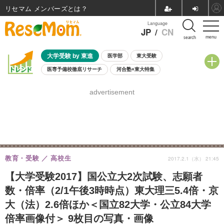
リセマム メンバーズ
Language
JP
/
CN
menu
search
大学受験 by 東進
医学部
東大受験
医専予備校徹底リサーチ
河合塾×東大特集
親子で考える大学選び
高校受験
中学受験
小学校受験
advertisement
共通テスト
夏休み
8月開催学校説明会・相談会
8月開催イベント・WS
全国公立高校 過去問
人気記事
自由研究教材（小学生向け）
自由研究教材（中学生向け）
ランキング
教育・受験
高校生
2017.2.1（水） 21:45
【大学受験2017】国公立大2次試験、志願者
数・倍率（2/1午後3時時点）東大理三5.4倍・京
大（法）2.6倍ほか＜国立82大学・公立84大学
倍率画像付＞ 9枚目の写真・画像