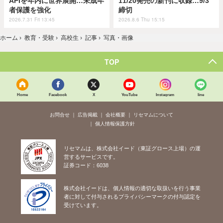
APIを年内に世界展開…未成年
11/20発売の新刊に収録…9/3
者保護を強化
締切
2026.7.31 Fri 13:45
2026.8.6 Thu 15:15
ホーム
›
教育・受験
›
高校生
›
記事
›
写真・画像
TOP
Home
Facebook
X
YouTube
Instagram
line
お問合せ
広告掲載
会社概要
リセマムについて
個人情報保護方針
リセマムは、株式会社イード（東証グロース上場）の運
営するサービスです。
証券コード：6038
株式会社イードは、個人情報の適切な取扱いを行う事業
者に対して付与されるプライバシーマークの付与認定を
受けています。