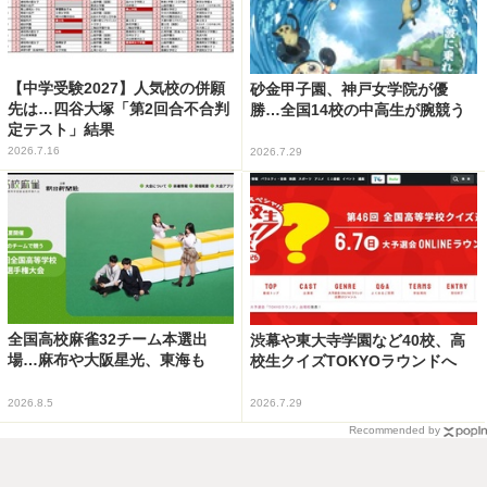
【中学受験2027】人気校の併願
砂金甲子園、神戸女学院が優
先は…四谷大塚「第2回合不合判
勝…全国14校の中高生が腕競う
定テスト」結果
2026.7.16
2026.7.29
全国高校麻雀32チーム本選出
渋幕や東大寺学園など40校、高
場…麻布や大阪星光、東海も
校生クイズTOKYOラウンドへ
2026.8.5
2026.7.29
Recommended by