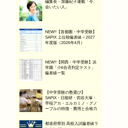
編集長・加藤紀子連載「今、
会いたい人」
NEW!!【首都圏・中学受験】
SAPIX 上位校偏差値＜2027
年度版（2026年4月）
NEW!!【関西・中学受験】浜
学園「小6合否判定テスト」
偏差値一覧
【中学受験の塾選び】
SAPIX・日能研・四谷大塚・
早稲アカ・エルカミノ・グノ
ーブルの特徴・費用と合格力
都道府県別 高校入試偏差値ラ