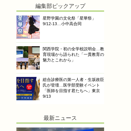
編集部ピックアップ
星野学園の文化祭「星華祭」
9/12-13…小中高合同
関西学院・初の全学校説明会…教
育現場から語られた「一貫教育の
魅力とこれから」
総合診療医の第一人者・生坂政臣
氏が登壇…医学部受験イベント
「医師を目指す君たちへ」東京
9/13
最新ニュース