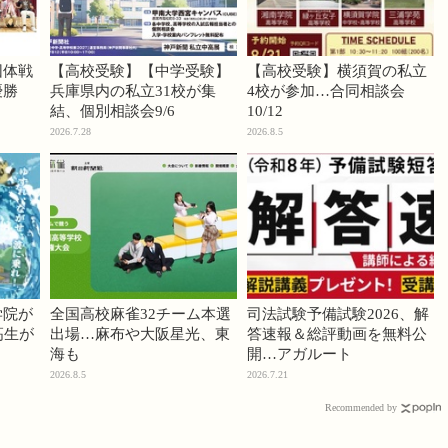
団体戦
【高校受験】【中学受験】
【高校受験】横須賀の私立
優勝
兵庫県内の私立31校が集
4校が参加…合同相談会
結、個別相談会9/6
10/12
2026.7.28
2026.8.5
学院が
全国高校麻雀32チーム本選
司法試験予備試験2026、解
高生が
出場…麻布や大阪星光、東
答速報＆総評動画を無料公
海も
開…アガルート
2026.8.5
2026.7.21
Recommended by