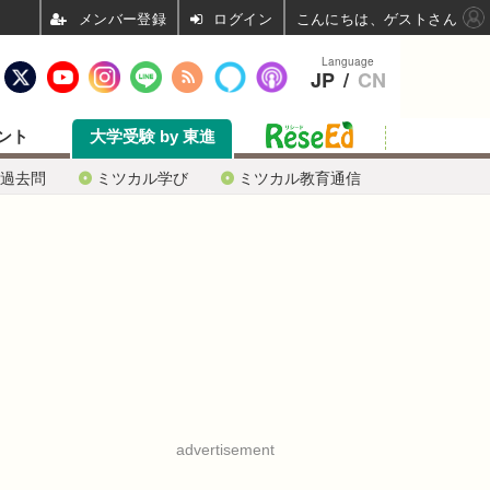
ログイン
こんにちは、ゲストさん
Language
JP
/
CN
ント
大学受験 by 東進
過去問
ミツカル学び
ミツカル教育通信
advertisement