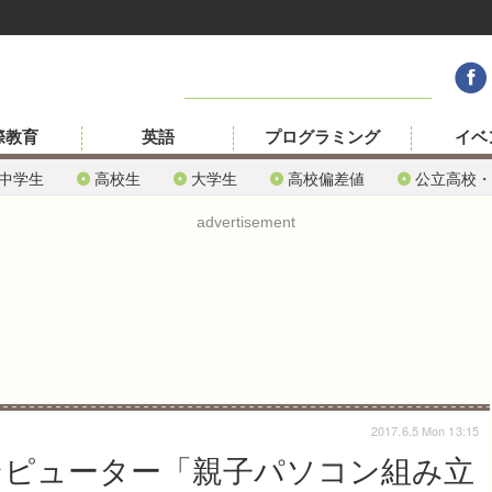
際教育
英語
プログラミング
イベ
中学生
高校生
大学生
高校偏差値
公立高校・
advertisement
2017.6.5 Mon 13:15
コンピューター「親子パソコン組み立