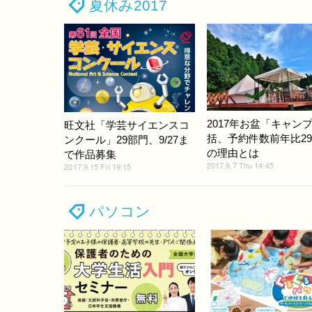
夏休み2017
2017年お盆「キャン
旺文社「学芸サイエンスコ
括、予約件数前年比29
ンクール」29部門、9/27ま
の理由とは
で作品募集
2017.9.7 Thu 14:45
2017.9.15 Fri 19:15
パソコン