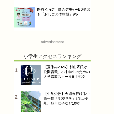
医療✕消防、縫合デモやAED講習
も「おしごと体験博」9/5
advertisement
小学生アクセスランキング
【夏休み2026】村山斉氏が
公開講義、小中学生のための
大学講義スクール9月開校
【中学受験】今週末行ける中
高一貫「学校見学」8/8…桜
蔭、品川女子など10校