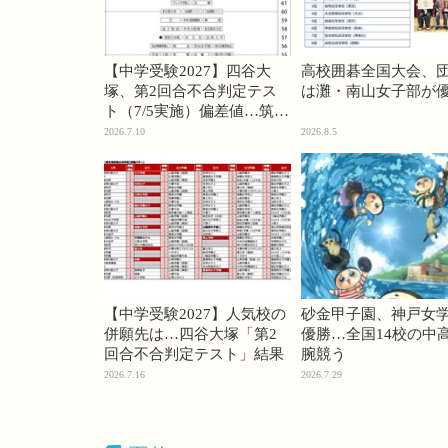
【中学受験2027】四谷大
高校囲碁全国大会、
塚、第2回合不合判定テス
は灘・南山女子部が
ト（7/5実施）偏差値…筑駒
74・桜蔭70＜PR＞
2026.7.10
2026.8.5
【中学受験2027】人気校の
砂金甲子園、神戸女
併願先は…四谷大塚「第2
優勝…全国14校の中
回合不合判定テスト」結果
腕競う
2026.7.16
2026.7.29