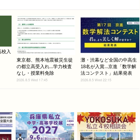
高校入
東京都、熊本地震被災生徒
灘・渋幕など全国の中高生
の都立高受入れ...学力検査
18名が入賞...京進「数学解
なし・授業料免除
法コンテスト」結果発表
2026.8.5 Wed 17:45
2026.8.5 Wed 22:15