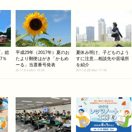
プ」総
平成29年（2017年）夏のお
夏休み明け、子どものよう
7％
たより郵便はがき「かもめ
すに注意…相談先や居場所
ーる」当選番号発表
を紹介
2017.9.4 Mon 15:05
2017.8.28 Mon 17:45