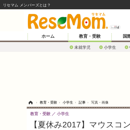
リセマム メンバーズ
ホーム
教育・受験
国
未就学児
小学生
ホーム
›
教育・受験
›
小学生
›
記事
›
写真・画像
教育・受験
小学生
【夏休み2017】マウス