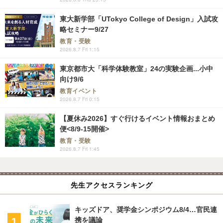
東大新学部「UTokyo College of Design」入試攻
略セミナー9/27
教育・受験
2026.8.7 Fri 1:15
東京都市大「科学体験教室」24の実験企画...小中
向け9/6
教育イベント
2026.8.7 Fri 0:15
【夏休み2026】すぐ行けるイベント情報おまとめ
便<8/9-15開催>
教育・受験
2026.8.7 Fri 1:45
先生アクセスランキング
キッズドア、奨学金シンポジウム8/4…官民連
携を議論