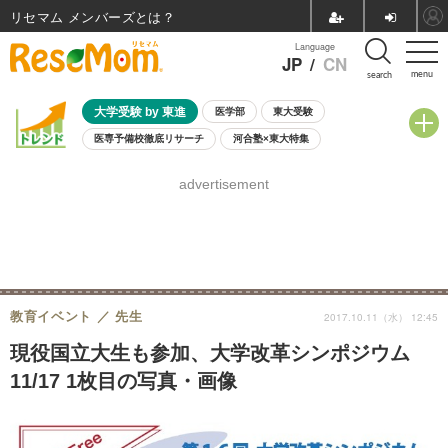
リセマム メンバーズ
Language
JP
/
CN
menu
search
大学受験 by 東進
医学部
東大受験
医専予備校徹底リサーチ
河合塾×東大特集
親子で考える大学選び
高校受験
中学受験
小学校受験
advertisement
共通テスト
夏休み
8月開催学校説明会・相談会
8月開催イベント・WS
全国公立高校 過去問
人気記事
自由研究教材（小学生向け）
自由研究教材（中学生向け）
ランキング
教育イベント
先生
2017.10.11（水） 12:45
現役国立大生も参加、大学改革シンポジウム
11/17 1枚目の写真・画像