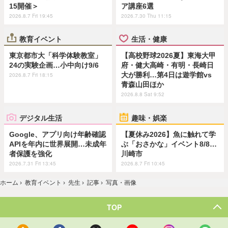
15開催＞
ア講座6選
2026.8.7 Fri 19:45
2026.7.30 Thu 11:15
教育イベント
生活・健康
東京都市大「科学体験教室」
【高校野球2026夏】東海大甲
24の実験企画…小中向け9/6
府・健大高崎・有明・長崎日
大が勝利…第4日は遊学館vs
2026.8.7 Fri 18:15
青森山田ほか
2026.8.8 Sat 9:52
デジタル生活
趣味・娯楽
Google、アプリ向け年齢確認
【夏休み2026】魚に触れて学
APIを年内に世界展開…未成年
ぶ「おさかな」イベント8/8…
者保護を強化
川崎市
2026.7.31 Fri 13:45
2026.8.7 Fri 10:45
ホーム
›
教育イベント
›
先生
›
記事
›
写真・画像
TOP