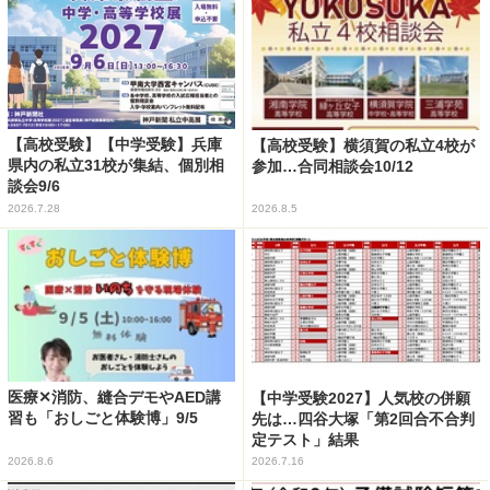
【高校受験】【中学受験】兵庫
【高校受験】横須賀の私立4校が
県内の私立31校が集結、個別相
参加…合同相談会10/12
談会9/6
2026.7.28
2026.8.5
医療✕消防、縫合デモやAED講
【中学受験2027】人気校の併願
習も「おしごと体験博」9/5
先は…四谷大塚「第2回合不合判
定テスト」結果
2026.8.6
2026.7.16