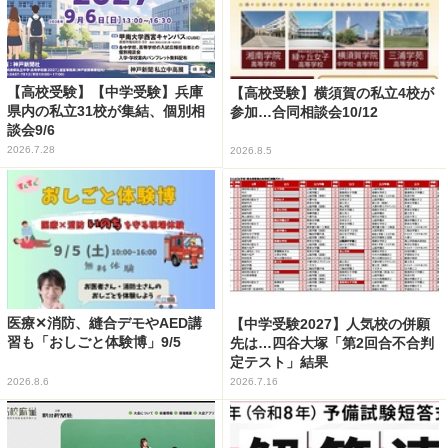
【高校受験】【中学受験】兵庫
【高校受験】横須賀の私立4校が
県内の私立31校が集結、個別相
参加…合同相談会10/12
談会9/6
2026.7.28
2026.8.5
医療✕消防、縫合デモやAED講
【中学受験2027】人気校の併願
習も「おしごと体験博」9/5
先は…四谷大塚「第2回合不合判
定テスト」結果
2026.8.6
2026.7.16