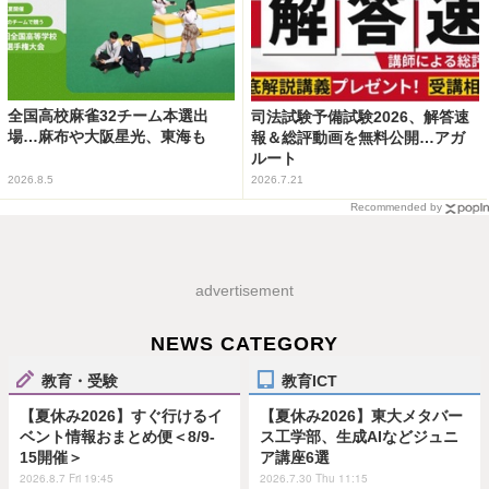
全国高校麻雀32チーム本選出
司法試験予備試験2026、解答速
場…麻布や大阪星光、東海も
報＆総評動画を無料公開…アガ
ルート
2026.8.5
2026.7.21
Recommended by
advertisement
NEWS CATEGORY
教育・受験
教育ICT
【夏休み2026】すぐ行けるイ
【夏休み2026】東大メタバー
ベント情報おまとめ便＜8/9-
ス工学部、生成AIなどジュニ
15開催＞
ア講座6選
2026.8.7 Fri 19:45
2026.7.30 Thu 11:15