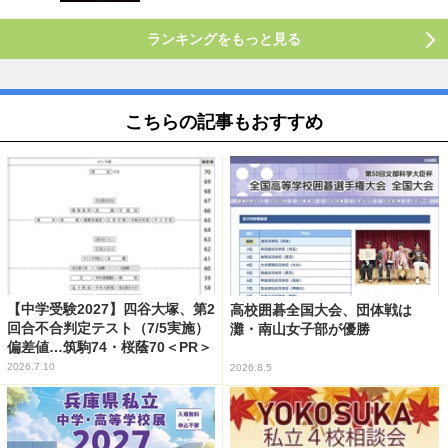
ランキングをもっと見る
こちらの記事もおすすめ
【中学受験2027】四谷大塚、第2
高校囲碁全国大会、団体戦は
回合不合判定テスト（7/5実施）
灘・南山女子部が優勝
偏差値…筑駒74・桜蔭70＜PR＞
2026.7.10
2026.8.5