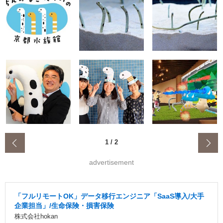
‹
1
/
2
advertisement
「フルリモートOK」データ移行エンジニア「SaaS導入/大手
企業担当」/生命保険・損害保険
株式会社hokan