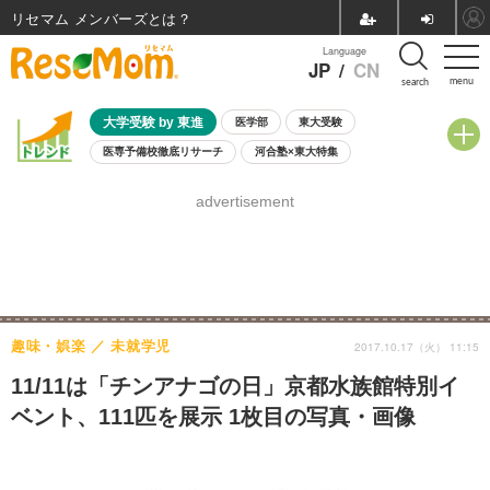
リセマム メンバーズ
Language
JP
/
CN
menu
search
大学受験 by 東進
医学部
東大受験
医専予備校徹底リサーチ
河合塾×東大特集
親子で考える大学選び
高校受験
中学受験
小学校受験
advertisement
共通テスト
夏休み
8月開催学校説明会・相談会
8月開催イベント・WS
全国公立高校 過去問
人気記事
自由研究教材（小学生向け）
自由研究教材（中学生向け）
ランキング
趣味・娯楽
未就学児
2017.10.17（火） 11:15
11/11は「チンアナゴの日」京都水族館特別イ
ベント、111匹を展示 1枚目の写真・画像