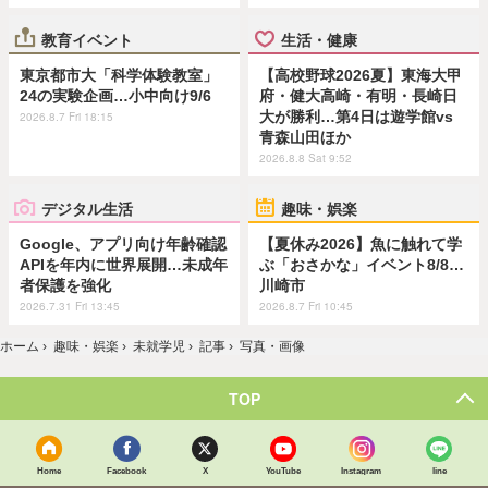
教育イベント
生活・健康
東京都市大「科学体験教室」
【高校野球2026夏】東海大甲
24の実験企画…小中向け9/6
府・健大高崎・有明・長崎日
大が勝利…第4日は遊学館vs
2026.8.7 Fri 18:15
青森山田ほか
2026.8.8 Sat 9:52
デジタル生活
趣味・娯楽
Google、アプリ向け年齢確認
【夏休み2026】魚に触れて学
APIを年内に世界展開…未成年
ぶ「おさかな」イベント8/8…
者保護を強化
川崎市
2026.7.31 Fri 13:45
2026.8.7 Fri 10:45
ホーム
›
趣味・娯楽
›
未就学児
›
記事
›
写真・画像
TOP
Home
Facebook
X
YouTube
Instagram
line