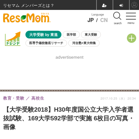
リセマム メンバーズ
Language
JP
/
CN
menu
search
大学受験 by 東進
医学部
東大受験
医専予備校徹底リサーチ
河合塾×東大特集
親子で考える大学選び
高校受験
中学受験
小学校受験
advertisement
共通テスト
夏休み
8月開催学校説明会・相談会
8月開催イベント・WS
全国公立高校 過去問
人気記事
自由研究教材（小学生向け）
自由研究教材（中学生向け）
ランキング
教育・受験
高校生
2017.10.25（水） 20:34
【大学受験2018】H30年度国公立大学入学者選
抜試験、169大学592学部で実施 6枚目の写真・
画像