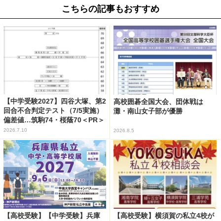
こちらの記事もおすすめ
【中学受験2027】四谷大塚、第2
高校囲碁全国大会、団体戦は
回合不合判定テスト（7/5実施）
灘・南山女子部が優勝
偏差値…筑駒74・桜蔭70＜PR＞
2026.7.10
2026.8.5
【高校受験】【中学受験】兵庫
【高校受験】横須賀の私立4校が