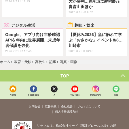
大が勝利…第4日は遊学館vs
2026.8.7 Fri 18:15
青森山田ほか
2026.8.8 Sat 9:52
デジタル生活
趣味・娯楽
Google、アプリ向け年齢確認
【夏休み2026】魚に触れて学
APIを年内に世界展開…未成年
ぶ「おさかな」イベント8/8…
者保護を強化
川崎市
2026.7.31 Fri 13:45
2026.8.7 Fri 10:45
ホーム
›
教育・受験
›
高校生
›
記事
›
写真・画像
TOP
Home
Facebook
X
YouTube
Instagram
line
お問合せ
広告掲載
会社概要
リセマムについて
個人情報保護方針
リセマムは、株式会社イード（東証グロース上場）の運