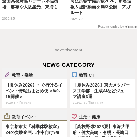
全国高校麻雀32チーム本選出
司法試験予備試験2026、解答速
場…麻布や大阪星光、東海も
報＆総評動画を無料公開…アガ
ルート
2026.8.5
2026.7.21
Recommended by
advertisement
NEWS CATEGORY
教育・受験
教育ICT
【夏休み2026】すぐ行けるイ
【夏休み2026】東大メタバー
ベント情報おまとめ便＜8/9-
ス工学部、生成AIなどジュニ
15開催＞
ア講座6選
2026.8.7 Fri 19:45
2026.7.30 Thu 11:15
教育イベント
生活・健康
東京都市大「科学体験教室」
【高校野球2026夏】東海大甲
24の実験企画…小中向け9/6
府・健大高崎・有明・長崎日