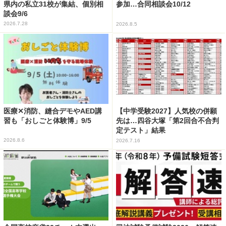
県内の私立31校が集結、個別相
参加…合同相談会10/12
談会9/6
2026.7.28
2026.8.5
医療✕消防、縫合デモやAED講
【中学受験2027】人気校の併願
習も「おしごと体験博」9/5
先は…四谷大塚「第2回合不合判
定テスト」結果
2026.8.6
2026.7.16