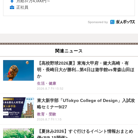
月給37万4,000円～
正社員
Sponsored by
関連ニュース
【高校野球2026夏】東海大甲府・健大高崎・有
明・長崎日大が勝利...第4日は遊学館vs青森山田ほ
か
生活・健康
2026.8.7 Fri 15:52
東大新学部「UTokyo College of Design」入試攻
略セミナー9/27
教育・受験
2026.8.7 Fri 1:15
【夏休み2026】すぐ行けるイベント情報おまとめ
便<8/9-15開催>