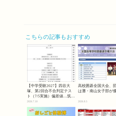
こちらの記事もおすすめ
【中学受験2027】四谷大
高校囲碁全国大会、
塚、第2回合不合判定テス
は灘・南山女子部が
ト（7/5実施）偏差値…筑駒
74・桜蔭70＜PR＞
2026.7.10
2026.8.5