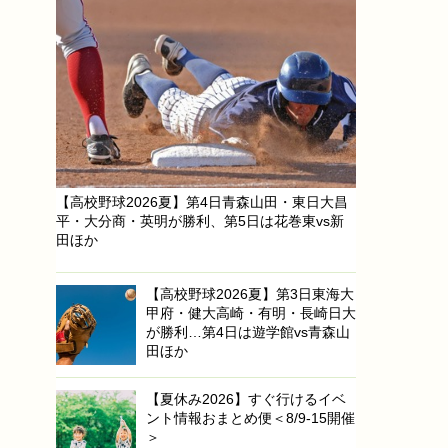
【高校野球2026夏】第4日青森山田・東日大昌
平・大分商・英明が勝利、第5日は花巻東vs新
田ほか
【高校野球2026夏】第3日東海大
甲府・健大高崎・有明・長崎日大
が勝利…第4日は遊学館vs青森山
田ほか
【夏休み2026】すぐ行けるイベ
ント情報おまとめ便＜8/9-15開催
＞