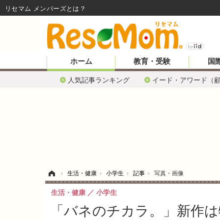
リセマム メンバーズ
ホーム
教育・受験
国
人気記事ランキング
イード・アワード（
ホーム
›
生活・健康
›
小学生
›
記事
›
写真・画像
生活・健康
小学生
「バネのチカラ。」新作は