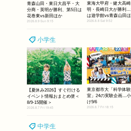
東海大甲府・健大高崎
青森山田・東日大昌平・大
明・長崎日大が勝利…
分商・英明が勝利、第5日は
は遊学館vs青森山田
花巻東vs新田ほか
2026.8.8 Sat 9:52
2026.8.9 Sun 9:15
小学生
東京都市大「科学体験
【夏休み2026】すぐ行ける
室」24の実験企画…
イベント情報おまとめ便＜
け9/6
8/9-15開催＞
2026.8.7 Fri 18:15
2026.8.7 Fri 19:45
中学生