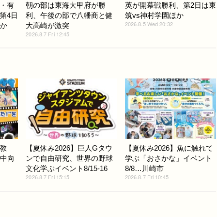
・有
朝の部は東海大甲府が勝
英が開幕戦勝利、第2日は東
第4日
利、午後の部で八幡商と健
筑vs神村学園ほか
2026.8.5 Wed 20:32
ほか
大高崎が激突
2026.8.7 Fri 12:45
教
【夏休み2026】巨人Gタウ
【夏休み2026】魚に触れて
小中向
ンで自由研究、世界の野球
学ぶ「おさかな」イベント
文化学ぶイベント8/15-16
8/8…川崎市
2026.8.7 Fri 15:15
2026.8.7 Fri 10:45