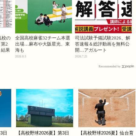
気校の
全国高校麻雀32チーム本選
司法試験予備試験2026、解
第2
出場…麻布や大阪星光、東
答速報＆総評動画を無料公
」結果
海も
開…アガルート
2026.8.5
2026.7.21
Recommended by
3日
【高校野球2026夏】第3日
【高校野球2026夏】仙台育