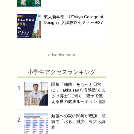
東大新学部「UTokyo College of
Design」入試攻略セミナー9/27
advertisement
小学生アクセスランキング
国菌「麹菌」をもっと日常
に…Hakkaisan八海醸造“あま
さけ博士”に聞く、親子で整
える夏の健康ルーティン
PR
勉強への親の関与が増加、成
績で「叱る」減少…東大ら調
査