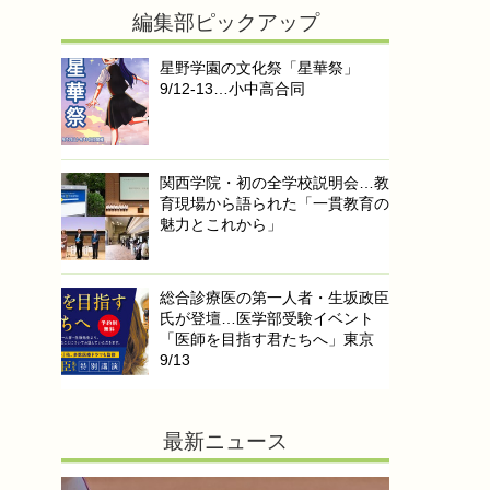
編集部ピックアップ
星野学園の文化祭「星華祭」
9/12-13…小中高合同
関西学院・初の全学校説明会…教
育現場から語られた「一貫教育の
魅力とこれから」
総合診療医の第一人者・生坂政臣
氏が登壇…医学部受験イベント
「医師を目指す君たちへ」東京
9/13
最新ニュース