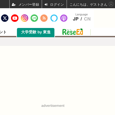
ログイン
こんにちは、ゲストさん
Language
JP
/
CN
ント
大学受験 by 東進
advertisement