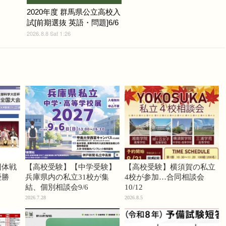
2020年度 群馬県公立高校入
試[前期選抜 英語・問題]6/6
2026.8.8 Sat 1:26
団体戦
【高校受験】【中学受験】
【高校受験】横須賀の私立
優勝
兵庫県内の私立31校が集
4校が参加…合同相談会
結、個別相談会9/6
10/12
2026.7.28
2026.8.5