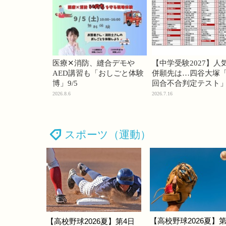
医療✕消防、縫合デモや
【中学受験2027】人
AED講習も「おしごと体験
併願先は…四谷大塚「
博」9/5
回合不合判定テスト
2026.8.6
2026.7.16
スポーツ（運動）
【高校野球2026夏】第
【高校野球2026夏】第4日