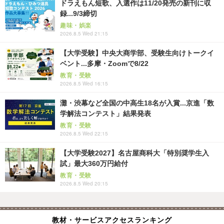
ドラえもん短歌、入選作は11/20発売の新刊に収
録...9/3締切
趣味・娯楽
2026.8.5 Wed 21:15
【大学受験】中央大商学部、受験生向けトークイ
ベント...多摩・Zoomで8/22
教育・受験
2026.8.5 Wed 16:15
灘・渋幕など全国の中高生18名が入賞...京進「数
学解法コンテスト」結果発表
教育・受験
2026.8.5 Wed 22:15
【大学受験2027】名古屋商科大「特別奨学生入
試」最大360万円給付
教育・受験
2026.8.5 Wed 20:15
教材・サービスアクセスランキング