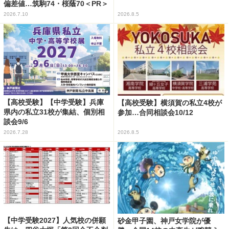
偏差値…筑駒74・桜蔭70＜PR＞
2026.7.10
2026.8.5
【高校受験】【中学受験】兵庫
【高校受験】横須賀の私立4校が
県内の私立31校が集結、個別相
参加…合同相談会10/12
談会9/6
2026.7.28
2026.8.5
【中学受験2027】人気校の併願
砂金甲子園、神戸女学院が優