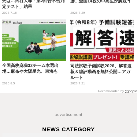
先は…四谷大塚「第2回合不合判
勝…全国14校の中高生が腕競う
定テスト」結果
2026.7.16
2026.7.29
全国高校麻雀32チーム本選出
司法試験予備試験2026、解答速
場…麻布や大阪星光、東海も
報＆総評動画を無料公開…アガ
ルート
2026.8.5
2026.7.21
Recommended by
advertisement
NEWS CATEGORY