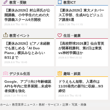
教育・受験
教育ICT
【夏休み2026】村山斉氏が公
【夏休み2026】東大メタバー
開講義、小中学生のための大
ス工学部、生成AIなどジュニ
学講義スクール9月開校
ア講座6選
2026.8.6 Thu 19:15
2026.7.30 Thu 11:15
教育イベント
生活・健康
【夏休み2026】ピアノ未経験
【高校野球2026夏】仙台育英
でも楽しめる「AI Duo
が開幕戦勝利、第2日は東筑
Piano」横浜みなとみらい
vs神村学園ほか
8/31まで
2026.8.5 Wed 20:32
2026.8.6 Thu 19:45
デジタル生活
趣味・娯楽
Google、アプリ向け年齢確認
ドラえもん短歌、入選作は
APIを年内に世界展開…未成年
11/20発売の新刊に収録…9/3
者保護を強化
締切
2026.7.31 Fri 13:45
2026.8.6 Thu 15:15
ホーム
›
教育業界ニュース
›
教材・サービス
›
記事
›
写真・画像