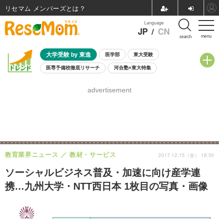
リセマム メンバーズ
Language
JP
/
CN
menu
search
大学受験 by 東進
医学部
東大受験
医専予備校徹底リサーチ
河合塾×東大特集
親子で考える大学選び
高校受験
中学受験
小学校受験
advertisement
共通テスト
夏休み
8月開催学校説明会・相談会
8月開催イベント・WS
全国公立高校 過去問
人気記事
自由研究教材（小学生向け）
自由研究教材（中学生向け）
ランキング
教育業界ニュース
教材・サービス
2017.12.15（金） 18:30
ソーシャルビジネス普及・加速に向け産学連
携…九州大学・NTT西日本 1枚目の写真・画像