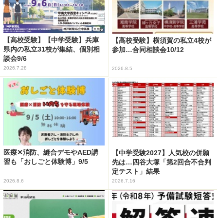
【高校受験】【中学受験】兵庫
【高校受験】横須賀の私立4校が
県内の私立31校が集結、個別相
参加…合同相談会10/12
談会9/6
2026.7.28
2026.8.5
医療✕消防、縫合デモやAED講
【中学受験2027】人気校の併願
習も「おしごと体験博」9/5
先は…四谷大塚「第2回合不合判
定テスト」結果
2026.8.6
2026.7.16