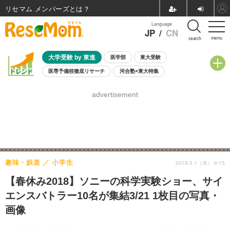
リセマム メンバーズ
Language
JP
/
CN
menu
search
大学受験 by 東進
医学部
東大受験
医専予備校徹底リサーチ
河合塾×東大特集
親子で考える大学選び
高校受験
中学受験
小学校受験
advertisement
共通テスト
夏休み
8月開催学校説明会・相談会
8月開催イベント・WS
全国公立高校 過去問
人気記事
自由研究教材（小学生向け）
自由研究教材（中学生向け）
ランキング
趣味・娯楽
小学生
2018.3.1（木） 9:15
【春休み2018】ソニーの科学実験ショー、サイ
エンスバトラー10名が集結3/21 1枚目の写真・
画像