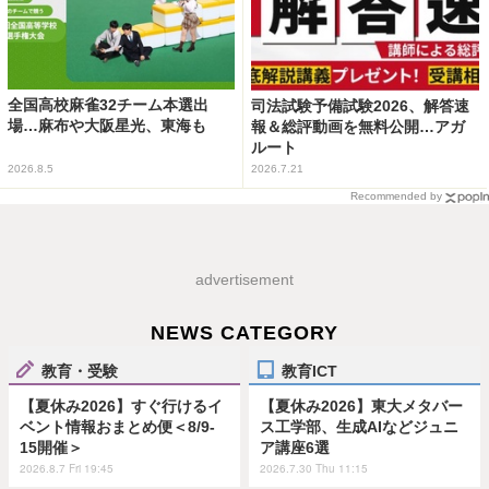
全国高校麻雀32チーム本選出
司法試験予備試験2026、解答速
場…麻布や大阪星光、東海も
報＆総評動画を無料公開…アガ
ルート
2026.8.5
2026.7.21
Recommended by
advertisement
NEWS CATEGORY
教育・受験
教育ICT
【夏休み2026】すぐ行けるイ
【夏休み2026】東大メタバー
ベント情報おまとめ便＜8/9-
ス工学部、生成AIなどジュニ
15開催＞
ア講座6選
2026.8.7 Fri 19:45
2026.7.30 Thu 11:15