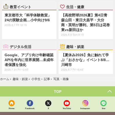
教育イベント
生活・健康
東京都市大「科学体験教室」
【高校野球2026夏】第4日青
24の実験企画…小中向け9/6
森山田・東日大昌平・大分
商・英明が勝利、第5日は花巻
2026.8.7 Fri 18:15
東vs新田ほか
2026.8.9 Sun 9:15
デジタル生活
趣味・娯楽
Google、アプリ向け年齢確認
【夏休み2026】魚に触れて学
APIを年内に世界展開…未成年
ぶ「おさかな」イベント8/8…
者保護を強化
川崎市
2026.7.31 Fri 13:45
2026.8.7 Fri 10:45
ホーム
›
趣味・娯楽
›
小学生
›
記事
›
写真・画像
TOP
Home
Facebook
X
YouTube
Instagram
line