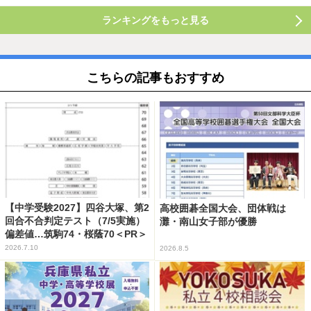
ランキングをもっと見る
こちらの記事もおすすめ
【中学受験2027】四谷大塚、第2
高校囲碁全国大会、団体戦は
回合不合判定テスト（7/5実施）
灘・南山女子部が優勝
偏差値…筑駒74・桜蔭70＜PR＞
2026.7.10
2026.8.5