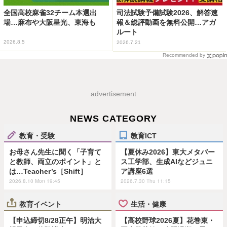
全国高校麻雀32チーム本選出
司法試験予備試験2026、解答速
場…麻布や大阪星光、東海も
報＆総評動画を無料公開…アガ
ルート
2026.8.5
2026.7.21
Recommended by
advertisement
NEWS CATEGORY
教育・受験
教育ICT
お母さん先生に聞く「子育て
【夏休み2026】東大メタバー
と教師、両立のポイント」と
ス工学部、生成AIなどジュニ
は…Teacher’s［Shift］
ア講座6選
2026.8.10 Mon 19:45
2026.7.30 Thu 11:15
教育イベント
生活・健康
【申込締切8/28正午】明治大
【高校野球2026夏】花巻東・