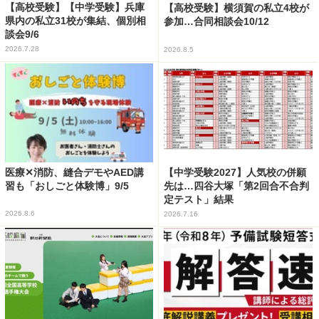
【高校受験】【中学受験】兵庫
【高校受験】横須賀の私立4校が
県内の私立31校が集結、個別相
参加…合同相談会10/12
談会9/6
2026.7.28
2026.8.5
医療✕消防、縫合デモやAED講
【中学受験2027】人気校の併願
習も「おしごと体験博」9/5
先は…四谷大塚「第2回合不合判
定テスト」結果
2026.8.6
2026.7.16