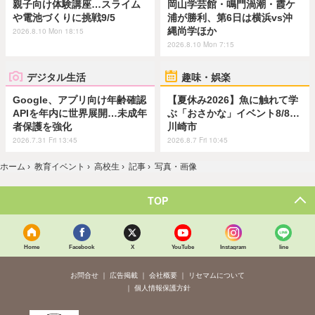
親子向け体験講座…スライム
岡山学芸館・鳴門渦潮・霞ケ
や電池づくりに挑戦9/5
浦が勝利、第6日は横浜vs沖
縄尚学ほか
2026.8.10 Mon 18:15
2026.8.10 Mon 7:15
デジタル生活
趣味・娯楽
Google、アプリ向け年齢確認
【夏休み2026】魚に触れて学
APIを年内に世界展開…未成年
ぶ「おさかな」イベント8/8…
者保護を強化
川崎市
2026.7.31 Fri 13:45
2026.8.7 Fri 10:45
ホーム
›
教育イベント
›
高校生
›
記事
›
写真・画像
TOP
Home
Facebook
X
YouTube
Instagram
line
お問合せ
広告掲載
会社概要
リセマムについて
個人情報保護方針