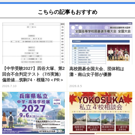
こちらの記事もおすすめ
【中学受験2027】四谷大塚、第2
高校囲碁全国大会、団体戦は
回合不合判定テスト（7/5実施）
灘・南山女子部が優勝
偏差値…筑駒74・桜蔭70＜PR＞
2026.7.10
2026.8.5