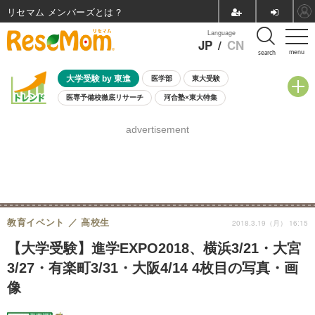
リセマム メンバーズ
Language
JP
/
CN
menu
search
大学受験 by 東進
医学部
東大受験
医専予備校徹底リサーチ
河合塾×東大特集
親子で考える大学選び
高校受験
中学受験
小学校受験
advertisement
共通テスト
夏休み
8月開催学校説明会・相談会
8月開催イベント・WS
全国公立高校 過去問
人気記事
自由研究教材（小学生向け）
自由研究教材（中学生向け）
ランキング
教育イベント
高校生
2018.3.19（月） 16:15
【大学受験】進学EXPO2018、横浜3/21・大宮
3/27・有楽町3/31・大阪4/14 4枚目の写真・画
像