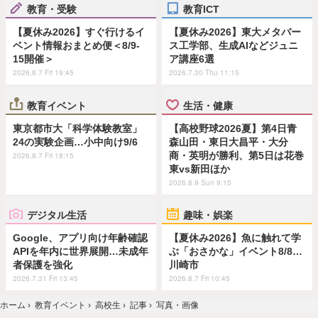
教育・受験
教育ICT
【夏休み2026】すぐ行けるイ
【夏休み2026】東大メタバー
ベント情報おまとめ便＜8/9-
ス工学部、生成AIなどジュニ
15開催＞
ア講座6選
2026.8.7 Fri 19:45
2026.7.30 Thu 11:15
教育イベント
生活・健康
東京都市大「科学体験教室」
【高校野球2026夏】第4日青
24の実験企画…小中向け9/6
森山田・東日大昌平・大分
商・英明が勝利、第5日は花巻
2026.8.7 Fri 18:15
東vs新田ほか
2026.8.9 Sun 9:15
デジタル生活
趣味・娯楽
Google、アプリ向け年齢確認
【夏休み2026】魚に触れて学
APIを年内に世界展開…未成年
ぶ「おさかな」イベント8/8…
者保護を強化
川崎市
2026.7.31 Fri 13:45
2026.8.7 Fri 10:45
ホーム
›
教育イベント
›
高校生
›
記事
›
写真・画像