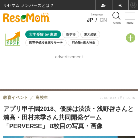
リセマム メンバーズ
Language
JP
/
CN
menu
search
大学受験 by 東進
医学部
東大受験
医専予備校徹底リサーチ
河合塾×東大特集
親子で考える大学選び
高校受験
中学受験
小学校受験
advertisement
共通テスト
夏休み
8月開催学校説明会・相談会
8月開催イベント・WS
全国公立高校 過去問
人気記事
自由研究教材（小学生向け）
自由研究教材（中学生向け）
ランキング
教育イベント
高校生
2018.10.15（月） 20:15
アプリ甲子園2018、優勝は渋渋・浅野啓さんと
浦高・田村来季さん共同開発ゲーム
「PERVERSE」 8枚目の写真・画像