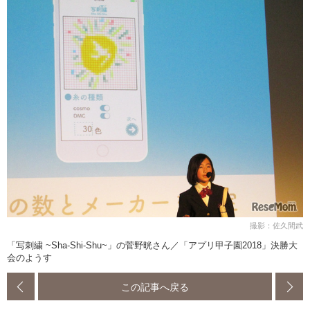
撮影：佐久間武
「写刺繍 ~Sha-Shi-Shu~」の菅野晄さん／「アプリ甲子園2018」決勝大
会のようす
この記事へ戻る