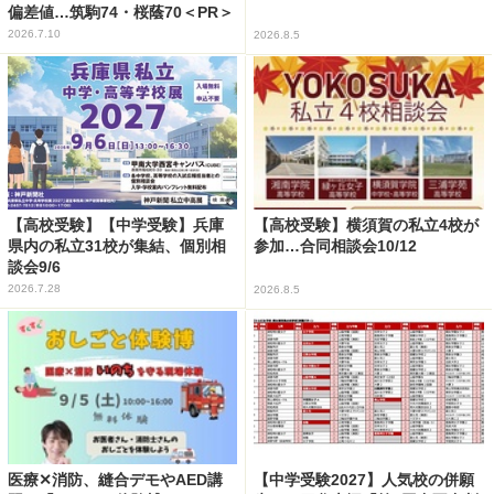
偏差値…筑駒74・桜蔭70＜PR＞
2026.7.10
2026.8.5
【高校受験】【中学受験】兵庫
【高校受験】横須賀の私立4校が
県内の私立31校が集結、個別相
参加…合同相談会10/12
談会9/6
2026.7.28
2026.8.5
医療✕消防、縫合デモやAED講
【中学受験2027】人気校の併願