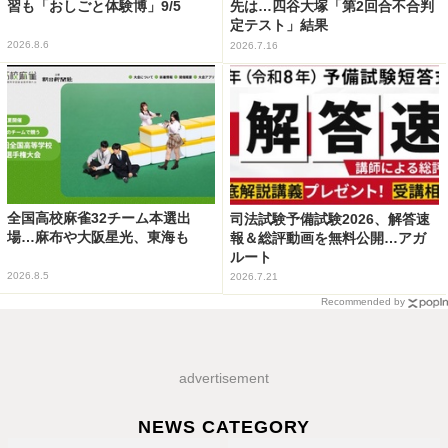
習も「おしごと体験博」9/5
先は…四谷大塚「第2回合不合判
定テスト」結果
2026.8.6
2026.7.16
全国高校麻雀32チーム本選出
司法試験予備試験2026、解答速
場…麻布や大阪星光、東海も
報＆総評動画を無料公開…アガ
ルート
2026.8.5
2026.7.21
Recommended by
advertisement
NEWS CATEGORY