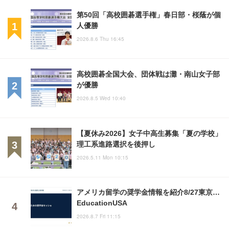
第50回「高校囲碁選手権」春日部・桜蔭が個
人優勝
2026.8.6 Thu 16:45
高校囲碁全国大会、団体戦は灘・南山女子部
が優勝
2026.8.5 Wed 10:40
【夏休み2026】女子中高生募集「夏の学校」
理工系進路選択を後押し
2026.5.11 Mon 10:15
アメリカ留学の奨学金情報を紹介8/27東京…
EducationUSA
2026.8.7 Fri 11:15