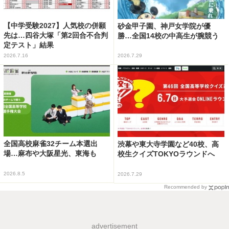
【中学受験2027】人気校の併願
砂金甲子園、神戸女学院が優
先は…四谷大塚「第2回合不合判
勝…全国14校の中高生が腕競う
定テスト」結果
2026.7.16
2026.7.29
全国高校麻雀32チーム本選出
渋幕や東大寺学園など40校、高
場…麻布や大阪星光、東海も
校生クイズTOKYOラウンドへ
2026.8.5
2026.7.29
Recommended by
advertisement