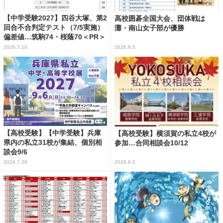
【中学受験2027】四谷大塚、第2
高校囲碁全国大会、団体戦は
回合不合判定テスト（7/5実施）
灘・南山女子部が優勝
偏差値…筑駒74・桜蔭70＜PR＞
2026.7.10
2026.8.5
【高校受験】【中学受験】兵庫
【高校受験】横須賀の私立4校が
県内の私立31校が集結、個別相
参加…合同相談会10/12
談会9/6
2026.7.28
2026.8.5