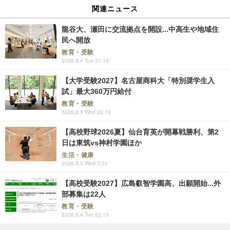
関連ニュース
龍谷大、瀬田に交流拠点を開設...中高生や地域住
民へ開放
教育・受験
2026.8.4 Tue 21:15
【大学受験2027】名古屋商科大「特別奨学生入
試」最大360万円給付
教育・受験
2026.8.5 Wed 20:15
【高校野球2026夏】仙台育英が開幕戦勝利、第2
日は東筑vs神村学園ほか
生活・健康
2026.8.5 Wed 2:32
【高校受験2027】広島叡智学園高、出願開始...外
部募集は22人
教育・受験
2026.8.4 Tue 22:15