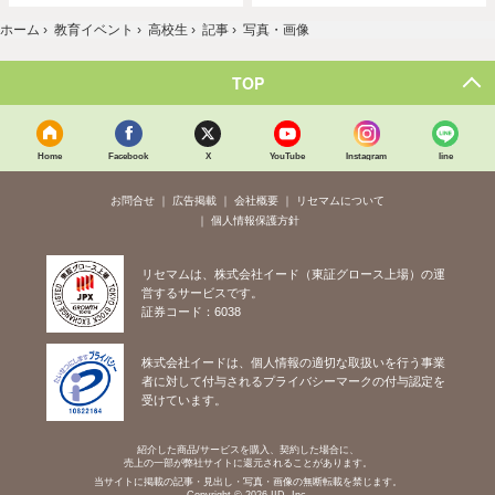
ホーム
›
教育イベント
›
高校生
›
記事
›
写真・画像
TOP
Home
Facebook
X
YouTube
Instagram
line
お問合せ
広告掲載
会社概要
リセマムについて
個人情報保護方針
リセマムは、株式会社イード（東証グロース上場）の運
営するサービスです。
証券コード：6038
株式会社イードは、個人情報の適切な取扱いを行う事業
者に対して付与されるプライバシーマークの付与認定を
受けています。
紹介した商品/サービスを購入、契約した場合に、
売上の一部が弊社サイトに還元されることがあります。
当サイトに掲載の記事・見出し・写真・画像の無断転載を禁じます。
Copyright © 2026 IID, Inc.