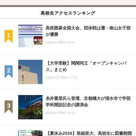
高校生アクセスランキング
高校囲碁全国大会、団体戦は灘・南山女子部
が優勝
2026.8.5 Wed 10:40
【大学受験】関関同立「オープンキャンパ
ス」まとめ
2026.5.27 Wed 11:15
糸井重里氏ら登壇、京都橘大が清水寺で学部
学科開設記念の講演会
2026.8.5 Wed 14:15
【夏休み2026】亜細亜大、高校生に図書館開