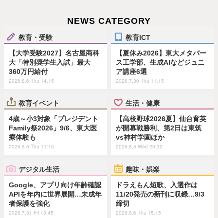
NEWS CATEGORY
教育・受験
教育ICT
【大学受験2027】名古屋商科
【夏休み2026】東大メタバー
大「特別奨学生入試」最大
ス工学部、生成AIなどジュニ
360万円給付
ア講座6選
2026.8.6 Thu 14:15
2026.7.30 Thu 11:15
教育イベント
生活・健康
4歳～小3対象「プレジデント
【高校野球2026夏】仙台育英
Family祭2026」9/6、東大医
が開幕戦勝利、第2日は東筑
療体験も
vs神村学園ほか
2026.8.6 Thu 11:15
2026.8.5 Wed 20:32
デジタル生活
趣味・娯楽
Google、アプリ向け年齢確認
ドラえもん短歌、入選作は
APIを年内に世界展開…未成年
11/20発売の新刊に収録…9/3
者保護を強化
締切
2026.7.31 Fri 13:45
2026.8.6 Thu 15:15