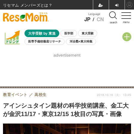
リセマム メンバーズ
Language
JP
/
CN
menu
search
大学受験 by 東進
医学部
東大受験
医専予備校徹底リサーチ
河合塾×東大特集
親子で考える大学選び
高校受験
中学受験
小学校受験
advertisement
共通テスト
夏休み
8月開催学校説明会・相談会
8月開催イベント・WS
全国公立高校 過去問
人気記事
自由研究教材（小学生向け）
自由研究教材（中学生向け）
ランキング
教育イベント
高校生
2018.10.16（火） 13:45
アインシュタイン題材の科学技術講座、金工大
が金沢11/17・東京12/15 1枚目の写真・画像