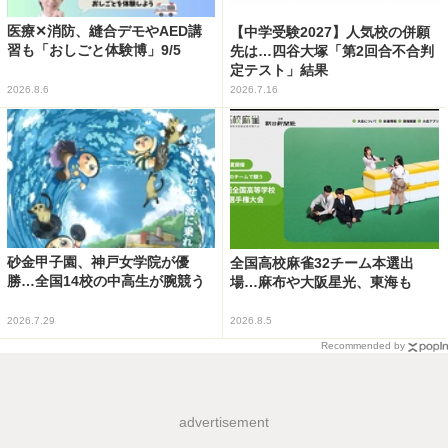
医療✕消防、縫合デモやAED講
【中学受験2027】人気校の併願
習も「おしごと体験博」9/5
先は…四谷大塚「第2回合不合判
定テスト」結果
2026.8.6
2026.7.16
砂金甲子園、神戸女学院が優
全国高校麻雀32チーム本選出
勝…全国14校の中高生が腕競う
場…麻布や大阪星光、東海も
2026.7.29
2026.8.5
Recommended by
advertisement