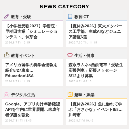
NEWS CATEGORY
教育・受験
教育ICT
【小学校受験2027】学習院・
【夏休み2026】東大メタバー
早稲田実業「シミュレーショ
ス工学部、生成AIなどジュニ
ンテスト」伸芽会
ア講座6選
2026.8.7 Fri 12:15
2026.7.30 Thu 11:15
教育イベント
生活・健康
アメリカ留学の奨学金情報を
森永ラムネ×西鉄電車「受験生
紹介8/27東京…
応援列車」応援メッセージ
EducationUSA
8/12より募集
2026.8.7 Fri 11:15
2026.8.7 Fri 9:15
デジタル生活
趣味・娯楽
Google、アプリ向け年齢確認
【夏休み2026】魚に触れて学
APIを年内に世界展開…未成年
ぶ「おさかな」イベント8/8…
者保護を強化
川崎市
2026.7.31 Fri 13:45
2026.8.7 Fri 10:45