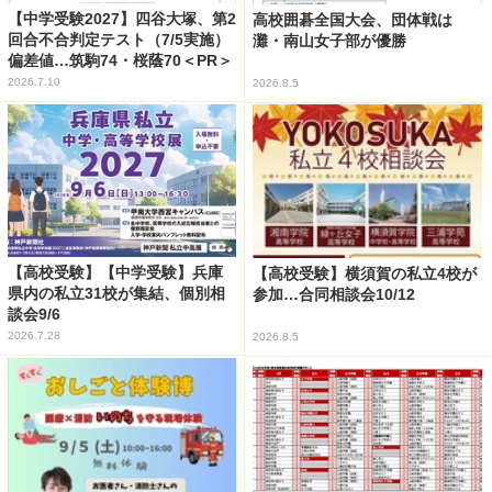
【中学受験2027】四谷大塚、第2
高校囲碁全国大会、団体戦は
回合不合判定テスト（7/5実施）
灘・南山女子部が優勝
偏差値…筑駒74・桜蔭70＜PR＞
2026.7.10
2026.8.5
【高校受験】【中学受験】兵庫
【高校受験】横須賀の私立4校が
県内の私立31校が集結、個別相
参加…合同相談会10/12
談会9/6
2026.7.28
2026.8.5