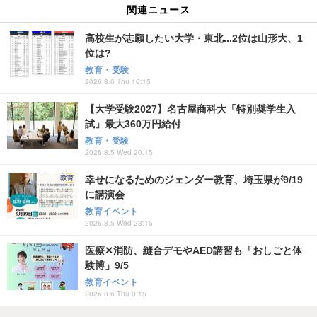
関連ニュース
高校生が志願したい大学・東北...2位は山形大、1
位は?
教育・受験
2026.8.6 Thu 16:15
【大学受験2027】名古屋商科大「特別奨学生入
試」最大360万円給付
教育・受験
2026.8.5 Wed 20:15
幸せになるためのジェンダー教育、埼玉県が9/19
に講演会
教育イベント
2026.8.5 Wed 23:15
医療✕消防、縫合デモやAED講習も「おしごと体
験博」9/5
教育イベント
2026.8.6 Thu 0:15