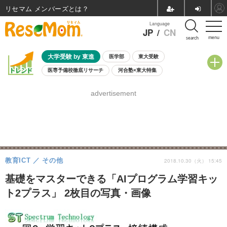
リセマム メンバーズ
Language
JP
/
CN
menu
search
大学受験 by 東進
医学部
東大受験
医専予備校徹底リサーチ
河合塾×東大特集
親子で考える大学選び
高校受験
中学受験
小学校受験
advertisement
共通テスト
夏休み
8月開催学校説明会・相談会
8月開催イベント・WS
全国公立高校 過去問
人気記事
自由研究教材（小学生向け）
自由研究教材（中学生向け）
ランキング
教育ICT
その他
2018.10.30（火） 15:45
基礎をマスターできる「AIプログラム学習キッ
ト2プラス」 2枚目の写真・画像