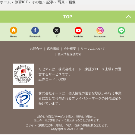
ホーム
›
教育ICT
›
その他
›
記事
›
写真・画像
TOP
Home
Facebook
X
YouTube
Instagram
line
お問合せ
広告掲載
会社概要
リセマムについて
個人情報保護方針
リセマムは、株式会社イード（東証グロース上場）の運
営するサービスです。
証券コード：6038
株式会社イードは、個人情報の適切な取扱いを行う事業
者に対して付与されるプライバシーマークの付与認定を
受けています。
紹介した商品/サービスを購入、契約した場合に、
売上の一部が弊社サイトに還元されることがあります。
当サイトに掲載の記事・見出し・写真・画像の無断転載を禁じます。
Copyright © 2026 IID, Inc.