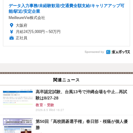
データ入力事務/未経験歓迎/交通費全額支給/キャリアアップ可
能/駅近/安定企業
MeilleureVie株式会社
大阪府
月給24万5,000円～50万円
正社員
Sponsored by
関連ニュース
高卒認定試験、台風13号で沖縄会場を中止...再試
験は8/27-28
教育・受験
2026.8.5 Wed 16:27
第50回「高校囲碁選手権」春日部・桜蔭が個人優
勝