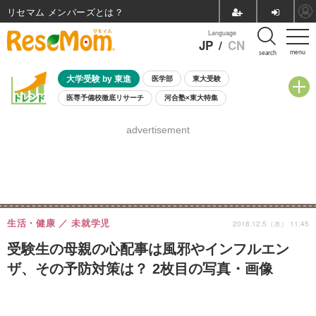
リセマム メンバーズ
Language
JP
/
CN
menu
search
大学受験 by 東進
医学部
東大受験
医専予備校徹底リサーチ
河合塾×東大特集
親子で考える大学選び
高校受験
中学受験
小学校受験
advertisement
共通テスト
夏休み
8月開催学校説明会・相談会
8月開催イベント・WS
全国公立高校 過去問
人気記事
自由研究教材（小学生向け）
自由研究教材（中学生向け）
ランキング
生活・健康
未就学児
2018.12.5（水） 11:45
受験生の母親の心配事は風邪やインフルエン
ザ、その予防対策は？ 2枚目の写真・画像