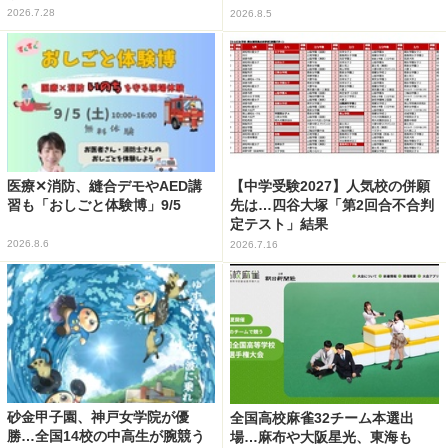
2026.7.28
2026.8.5
医療✕消防、縫合デモやAED講
【中学受験2027】人気校の併願
習も「おしごと体験博」9/5
先は…四谷大塚「第2回合不合判
定テスト」結果
2026.8.6
2026.7.16
砂金甲子園、神戸女学院が優
全国高校麻雀32チーム本選出
勝…全国14校の中高生が腕競う
場…麻布や大阪星光、東海も