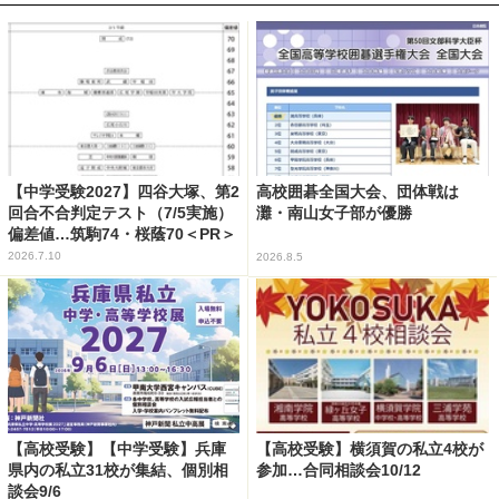
【中学受験2027】四谷大塚、第2
高校囲碁全国大会、団体戦は
回合不合判定テスト（7/5実施）
灘・南山女子部が優勝
偏差値…筑駒74・桜蔭70＜PR＞
2026.7.10
2026.8.5
【高校受験】【中学受験】兵庫
【高校受験】横須賀の私立4校が
県内の私立31校が集結、個別相
参加…合同相談会10/12
談会9/6