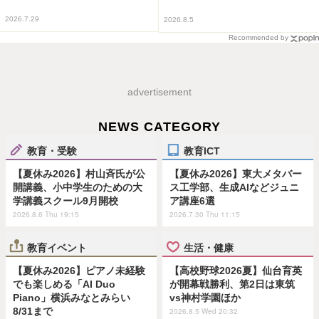
2026.7.29
2026.8.5
Recommended by
advertisement
NEWS CATEGORY
教育・受験
教育ICT
【夏休み2026】村山斉氏が公
【夏休み2026】東大メタバー
開講義、小中学生のための大
ス工学部、生成AIなどジュニ
学講義スクール9月開校
ア講座6選
2026.8.6 Thu 19:15
2026.7.30 Thu 11:15
教育イベント
生活・健康
【夏休み2026】ピアノ未経験
【高校野球2026夏】仙台育英
でも楽しめる「AI Duo
が開幕戦勝利、第2日は東筑
Piano」横浜みなとみらい
vs神村学園ほか
8/31まで
2026.8.5 Wed 20:32