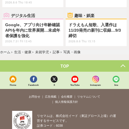
2026.8.6 Thu 19:45
デジタル生活
趣味・娯楽
Google、アプリ向け年齢確認
ドラえもん短歌、入選作は
APIを年内に世界展開…未成年
11/20発売の新刊に収録…9/3
者保護を強化
締切
2026.7.31 Fri 13:45
2026.8.6 Thu 15:15
ホーム
›
生活・健康
›
未就学児
›
記事
›
写真・画像
TOP
Home
Facebook
X
YouTube
Instagram
line
お問合せ
広告掲載
会社概要
リセマムについて
個人情報保護方針
リセマムは、株式会社イード（東証グロース上場）の運
営するサービスです。
証券コード：6038