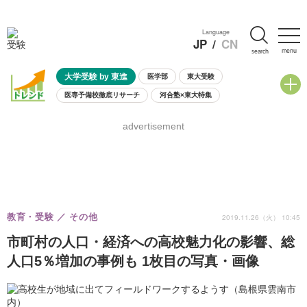
Language
JP
/
CN
menu
search
大学受験 by 東進
医学部
東大受験
医専予備校徹底リサーチ
河合塾×東大特集
親子で考える大学選び
高校受験
中学受験
小学校受験
advertisement
共通テスト
夏休み
8月開催学校説明会・相談会
8月開催イベント・WS
全国公立高校 過去問
人気記事
自由研究教材（小学生向け）
自由研究教材（中学生向け）
ランキング
教育・受験
その他
2019.11.26（火） 10:45
市町村の人口・経済への高校魅力化の影響、総
人口5％増加の事例も 1枚目の写真・画像