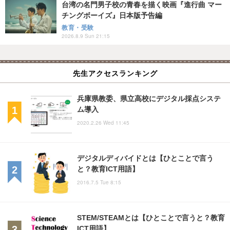
台湾の名門男子校の青春を描く映画『進行曲 マー
チングボーイズ』日本版予告編
教育・受験
2026.8.9 Sun 21:15
先生アクセスランキング
兵庫県教委、県立高校にデジタル採点システ
ム導入
2020.2.26 Wed 11:45
デジタルディバイドとは【ひとことで言う
と？教育ICT用語】
2016.7.5 Tue 8:15
STEM/STEAMとは【ひとことで言うと？教育
ICT用語】