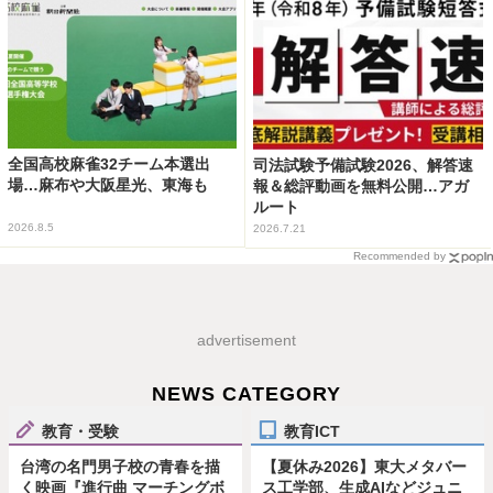
全国高校麻雀32チーム本選出
司法試験予備試験2026、解答速
場…麻布や大阪星光、東海も
報＆総評動画を無料公開…アガ
ルート
2026.8.5
2026.7.21
Recommended by
advertisement
NEWS CATEGORY
教育・受験
教育ICT
台湾の名門男子校の青春を描
【夏休み2026】東大メタバー
く映画『進行曲 マーチングボ
ス工学部、生成AIなどジュニ