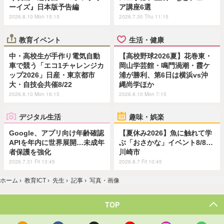
ーイズ』日本版予告編
ア講座6選
2026.8.10 Mon 15:15
2026.7.30 Thu 11:15
教育イベント
生活・健康
中・高校生が手作り電気自動
【高校野球2026夏】花巻東・
車で競う「エコ1チャレンジカ
岡山学芸館・鳴門渦潮・霞ケ
ップ2026」日産・東京都市
浦が勝利、第6日は横浜vs沖
大・自技会共催8/22
縄尚学ほか
2026.8.10 Mon 16:15
2026.8.10 Mon 7:15
デジタル生活
趣味・娯楽
Google、アプリ向け年齢確認
【夏休み2026】魚に触れて学
APIを年内に世界展開…未成年
ぶ「おさかな」イベント8/8…
者保護を強化
川崎市
2026.7.31 Fri 13:45
2026.8.7 Fri 10:45
ホーム
›
教育ICT
›
先生
›
記事
›
写真・画像
TOP