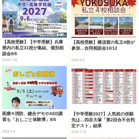
【高校受験】【中学受験】兵庫
【高校受験】横須賀の私立4校が
県内の私立31校が集結、個別相
参加…合同相談会10/12
談会9/6
2026.7.28
2026.8.5
医療✕消防、縫合デモやAED講
【中学受験2027】人気校の併願
習も「おしごと体験博」9/5
先は…四谷大塚「第2回合不合判
定テスト」結果
2026.8.6
2026.7.16