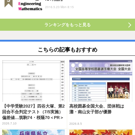
2016.5.23 Mon 8:15
ランキングをもっと見る
こちらの記事もおすすめ
【中学受験2027】四谷大塚、第2
高校囲碁全国大会、団体戦は
回合不合判定テスト（7/5実施）
灘・南山女子部が優勝
偏差値…筑駒74・桜蔭70＜PR＞
2026.7.10
2026.8.5