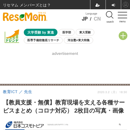
リセマム メンバーズ
Language
JP
/
CN
menu
search
大学受験 by 東進
医学部
東大受験
医専予備校徹底リサーチ
河合塾×東大特集
親子で考える大学選び
高校受験
中学受験
小学校受験
advertisement
共通テスト
夏休み
8月開催学校説明会・相談会
8月開催イベント・WS
全国公立高校 過去問
人気記事
自由研究教材（小学生向け）
自由研究教材（中学生向け）
ランキング
教育ICT
先生
2020.3.2（月） 18:30
【教員支援・無償】教育現場を支える各種サー
ビスまとめ（コロナ対応） 2枚目の写真・画像