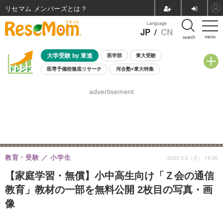
リセマム メンバーズ
Language
JP
/
CN
menu
search
大学受験 by 東進
医学部
東大受験
医専予備校徹底リサーチ
河合塾×東大特集
親子で考える大学選び
高校受験
中学受験
小学校受験
advertisement
共通テスト
夏休み
8月開催学校説明会・相談会
8月開催イベント・WS
全国公立高校 過去問
人気記事
自由研究教材（小学生向け）
自由研究教材（中学生向け）
ランキング
教育・受験
小学生
2020.3.2（月） 19:30
【家庭学習・無償】小中高生向け「Ｚ会の通信
教育」教材の一部を無料公開 2枚目の写真・画
像