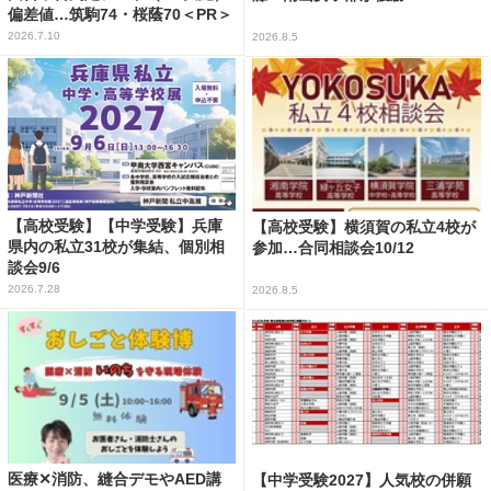
偏差値…筑駒74・桜蔭70＜PR＞
2026.7.10
2026.8.5
【高校受験】【中学受験】兵庫
【高校受験】横須賀の私立4校が
県内の私立31校が集結、個別相
参加…合同相談会10/12
談会9/6
2026.7.28
2026.8.5
医療✕消防、縫合デモやAED講
【中学受験2027】人気校の併願