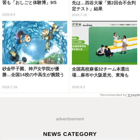
習も「おしごと体験博」9/5
先は…四谷大塚「第2回合不合判
定テスト」結果
2026.8.6
2026.7.16
砂金甲子園、神戸女学院が優
全国高校麻雀32チーム本選出
勝…全国14校の中高生が腕競う
場…麻布や大阪星光、東海も
2026.7.29
2026.8.5
Recommended by
advertisement
NEWS CATEGORY