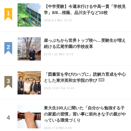
【中学受験】今週末行ける中高一貫「学校見
学」8/8…桜蔭、品川女子など10校
2026.8.3 Mon 10:15
崖っぷちから世界トップ校へ…受験生が増え
続ける広尾学園の学校改革
2018.1.22 Mon 10:15
「図書室を学びのハブに」読解力育成を中心
とした東洋英和女学院の学び
PR
2023.10.24 Tue 10:45
東大生100人に聞いた「自分から勉強する子
の家庭の習慣」習い事に前向きな子の親がや
っている環境づくり
2023.11.6 Mon 9:45