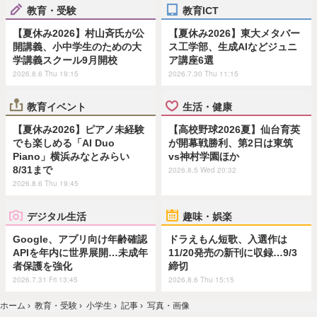
教育・受験
教育ICT
【夏休み2026】村山斉氏が公
【夏休み2026】東大メタバー
開講義、小中学生のための大
ス工学部、生成AIなどジュニ
学講義スクール9月開校
ア講座6選
2026.8.6 Thu 19:15
2026.7.30 Thu 11:15
教育イベント
生活・健康
【夏休み2026】ピアノ未経験
【高校野球2026夏】仙台育英
でも楽しめる「AI Duo
が開幕戦勝利、第2日は東筑
Piano」横浜みなとみらい
vs神村学園ほか
8/31まで
2026.8.5 Wed 20:32
2026.8.6 Thu 19:45
デジタル生活
趣味・娯楽
Google、アプリ向け年齢確認
ドラえもん短歌、入選作は
APIを年内に世界展開…未成年
11/20発売の新刊に収録…9/3
者保護を強化
締切
2026.7.31 Fri 13:45
2026.8.6 Thu 15:15
ホーム
›
教育・受験
›
小学生
›
記事
›
写真・画像