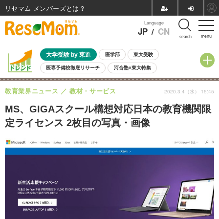
リセマム メンバーズ
Language
JP
/
CN
menu
search
大学受験 by 東進
医学部
東大受験
医専予備校徹底リサーチ
河合塾×東大特集
親子で考える大学選び
高校受験
中学受験
小学校受験
教育業界ニュース
教材・サービス
2020.3.4（水） 15:45
共通テスト
夏休み
8月開催学校説明会・相談会
8月開催イベント・WS
全国公立高校 過去問
人気記事
MS、GIGAスクール構想対応日本の教育機関限
自由研究教材（小学生向け）
自由研究教材（中学生向け）
ランキング
定ライセンス 2枚目の写真・画像