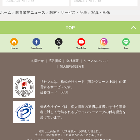
2026.7.31 Fri 13:45
2026.8.7 Fri 10:45
ホーム
›
教育業界ニュース
›
教材・サービス
›
記事
›
写真・画像
TOP
Home
Facebook
X
YouTube
Instagram
line
お問合せ
広告掲載
会社概要
リセマムについて
個人情報保護方針
リセマムは、株式会社イード（東証グロース上場）の運
営するサービスです。
証券コード：6038
株式会社イードは、個人情報の適切な取扱いを行う事業
者に対して付与されるプライバシーマークの付与認定を
受けています。
紹介した商品/サービスを購入、契約した場合に、
売上の一部が弊社サイトに還元されることがあります。