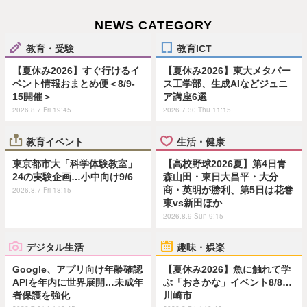
NEWS CATEGORY
教育・受験
教育ICT
【夏休み2026】すぐ行けるイ
【夏休み2026】東大メタバー
ベント情報おまとめ便＜8/9-
ス工学部、生成AIなどジュニ
15開催＞
ア講座6選
2026.8.7 Fri 19:45
2026.7.30 Thu 11:15
教育イベント
生活・健康
東京都市大「科学体験教室」
【高校野球2026夏】第4日青
24の実験企画…小中向け9/6
森山田・東日大昌平・大分
商・英明が勝利、第5日は花巻
2026.8.7 Fri 18:15
東vs新田ほか
2026.8.9 Sun 9:15
デジタル生活
趣味・娯楽
Google、アプリ向け年齢確認
【夏休み2026】魚に触れて学
APIを年内に世界展開…未成年
ぶ「おさかな」イベント8/8…
者保護を強化
川崎市