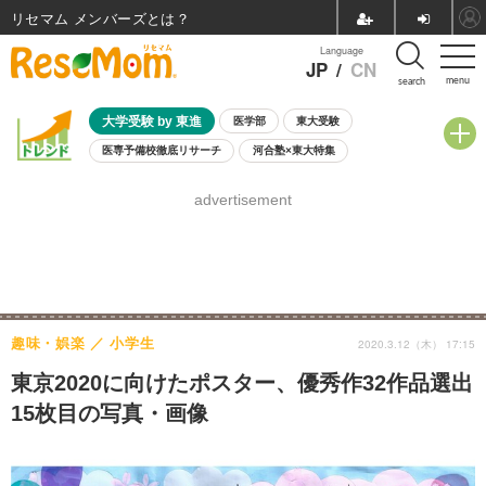
リセマム メンバーズ
Language
JP
/
CN
menu
search
大学受験 by 東進
医学部
東大受験
医専予備校徹底リサーチ
河合塾×東大特集
親子で考える大学選び
高校受験
中学受験
小学校受験
advertisement
共通テスト
夏休み
8月開催学校説明会・相談会
8月開催イベント・WS
全国公立高校 過去問
人気記事
自由研究教材（小学生向け）
自由研究教材（中学生向け）
ランキング
趣味・娯楽
小学生
2020.3.12（木） 17:15
東京2020に向けたポスター、優秀作32作品選出
15枚目の写真・画像