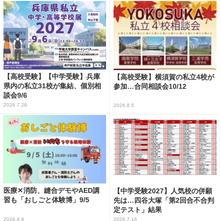
【高校受験】【中学受験】兵庫
【高校受験】横須賀の私立4校が
県内の私立31校が集結、個別相
参加…合同相談会10/12
談会9/6
2026.7.28
2026.8.5
医療✕消防、縫合デモやAED講
【中学受験2027】人気校の併願
習も「おしごと体験博」9/5
先は…四谷大塚「第2回合不合判
定テスト」結果
2026.8.6
2026.7.16