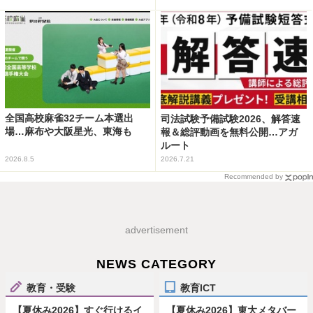
全国高校麻雀32チーム本選出
司法試験予備試験2026、解答速
場…麻布や大阪星光、東海も
報＆総評動画を無料公開…アガ
ルート
2026.8.5
2026.7.21
Recommended by
advertisement
NEWS CATEGORY
教育・受験
教育ICT
【夏休み2026】すぐ行けるイ
【夏休み2026】東大メタバー