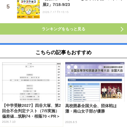
展2」7/18-9/23
2026.7.17 Fri 15:15
ランキングをもっと見る
こちらの記事もおすすめ
【中学受験2027】四谷大塚、第2
高校囲碁全国大会、団体戦は
回合不合判定テスト（7/5実施）
灘・南山女子部が優勝
偏差値…筑駒74・桜蔭70＜PR＞
2026.7.10
2026.8.5