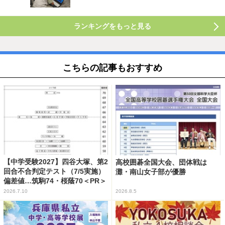
ランキングをもっと見る
こちらの記事もおすすめ
【中学受験2027】四谷大塚、第2
高校囲碁全国大会、団体戦は
回合不合判定テスト（7/5実施）
灘・南山女子部が優勝
偏差値…筑駒74・桜蔭70＜PR＞
2026.7.10
2026.8.5