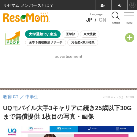
リセマム メンバーズ
Language
JP
/
CN
menu
search
大学受験 by 東進
医学部
東大受験
医専予備校徹底リサーチ
河合塾×東大特集
親子で考える大学選び
高校受験
中学受験
小学校受験
advertisement
共通テスト
夏休み
8月開催学校説明会・相談会
8月開催イベント・WS
全国公立高校 過去問
人気記事
自由研究教材（小学生向け）
自由研究教材（中学生向け）
ランキング
教育ICT
中学生
2020.4.7（火） 18:30
UQモバイル大手3キャリアに続き25歳以下30G
まで無償提供 1枚目の写真・画像