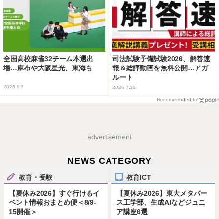
全国高校麻雀32チーム本選出
司法試験予備試験2026、解答速
場…麻布や大阪星光、東海も
報＆総評動画を無料公開…アガ
ルート
2026.8.5
2026.7.21
Recommended by
advertisement
NEWS CATEGORY
教育・受験
教育ICT
【夏休み2026】すぐ行けるイ
【夏休み2026】東大メタバー
ベント情報おまとめ便＜8/9-
ス工学部、生成AIなどジュニ
15開催＞
ア講座6選