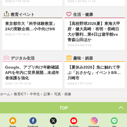
2026.8.7 Fri 19:45
2026.7.30 Thu 11:15
教育イベント
生活・健康
東京都市大「科学体験教室」
【高校野球2026夏】東海大甲
24の実験企画…小中向け9/6
府・健大高崎・有明・長崎日
大が勝利…第4日は遊学館vs
2026.8.7 Fri 18:15
青森山田ほか
2026.8.8 Sat 9:52
デジタル生活
趣味・娯楽
Google、アプリ向け年齢確認
【夏休み2026】魚に触れて学
APIを年内に世界展開…未成年
ぶ「おさかな」イベント8/8…
者保護を強化
川崎市
2026.7.31 Fri 13:45
2026.8.7 Fri 10:45
ホーム
›
教育ICT
›
中学生
›
記事
›
写真・画像
TOP
Home
Facebook
X
YouTube
Instagram
line