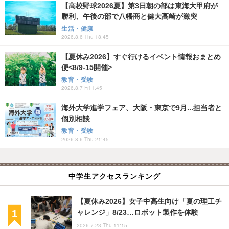
【高校野球2026夏】第3日朝の部は東海大甲府が
勝利、午後の部で八幡商と健大高崎が激突
生活・健康
2026.8.6 Thu 18:45
【夏休み2026】すぐ行けるイベント情報おまとめ
便<8/9-15開催>
教育・受験
2026.8.7 Fri 1:45
海外大学進学フェア、大阪・東京で9月...担当者と
個別相談
教育・受験
2026.8.6 Thu 21:45
中学生アクセスランキング
【夏休み2026】女子中高生向け「夏の理工チ
ャレンジ」8/23…ロボット製作を体験
2026.7.23 Thu 11:15