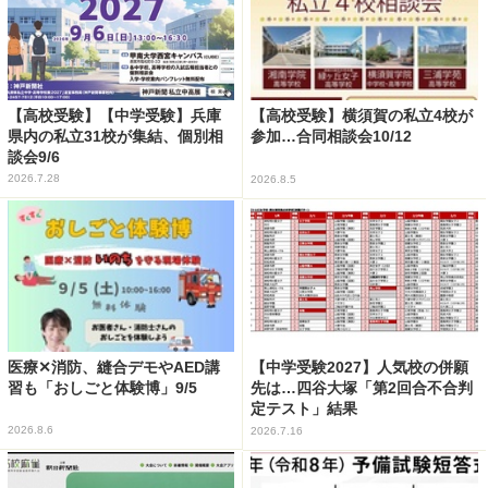
【高校受験】【中学受験】兵庫
【高校受験】横須賀の私立4校が
県内の私立31校が集結、個別相
参加…合同相談会10/12
談会9/6
2026.7.28
2026.8.5
医療✕消防、縫合デモやAED講
【中学受験2027】人気校の併願
習も「おしごと体験博」9/5
先は…四谷大塚「第2回合不合判
定テスト」結果
2026.8.6
2026.7.16