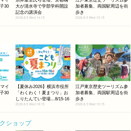
子30
大が清水寺で学部学科開設
加者募集、両国駅周辺を街
記念の講演会
歩き
2026.8.5 Wed 14:15
2026.8.5 Wed 13:15
版マイ
【夏休み2026】横浜市役所
江戸東京歴史ツーリズム参
子30
「わくわく！夏まつり」お
加者募集、両国駅周辺を街
しりたんてい登場…8/15-16
歩き
2026.8.5 Wed 18:15
2026.8.5 Wed 13:15
ークショップ