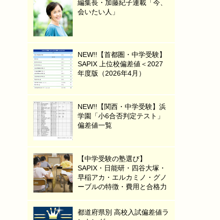
編集長・加藤紀子連載「今、
会いたい人」
NEW!!【首都圏・中学受験】
SAPIX 上位校偏差値＜2027
年度版（2026年4月）
NEW!!【関西・中学受験】浜
学園「小6合否判定テスト」
偏差値一覧
【中学受験の塾選び】
SAPIX・日能研・四谷大塚・
早稲アカ・エルカミノ・グノ
ーブルの特徴・費用と合格力
都道府県別 高校入試偏差値ラ