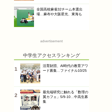
全国高校麻雀32チーム本選出
場…麻布や大阪星光、東海も
advertisement
中学生アクセスランキング
活育財団、AI時代の教育アワ
ード募集…ファイナル10/25
最先端研究に触れる「数理の
翼カフェ」5/9-10…中高生募
集