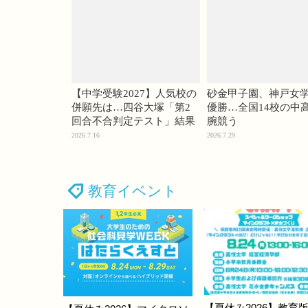
【中学受験2027】人気校の
砂金甲子園、神戸女
併願先は…四谷大塚「第2
優勝…全国14校の中
回合不合判定テスト」結果
腕競う
2026.7.16
2026.7.29
教育イベント
【夏休み2026】教育