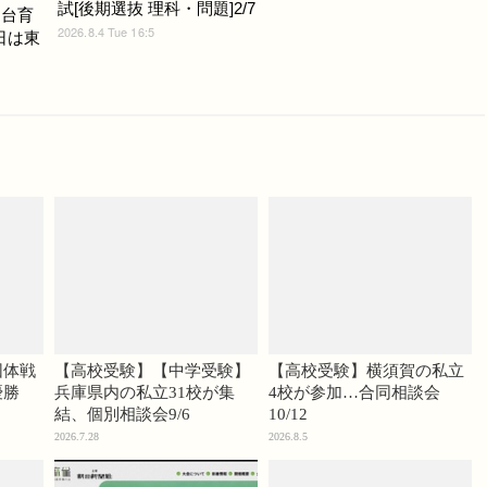
試[後期選抜 理科・問題]2/7
仙台育
2026.8.4 Tue 16:5
日は東
団体戦
【高校受験】【中学受験】
【高校受験】横須賀の私立
優勝
兵庫県内の私立31校が集
4校が参加…合同相談会
結、個別相談会9/6
10/12
2026.7.28
2026.8.5