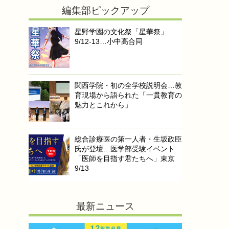
編集部ピックアップ
星野学園の文化祭「星華祭」
9/12-13…小中高合同
関西学院・初の全学校説明会…教
育現場から語られた「一貫教育の
魅力とこれから」
総合診療医の第一人者・生坂政臣
氏が登壇…医学部受験イベント
「医師を目指す君たちへ」東京
9/13
最新ニュース