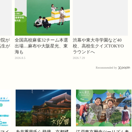
学院が
全国高校麻雀32チーム本選
渋幕や東大寺学園など40
高生が
出場…麻布や大阪星光、東
校、高校生クイズTOKYO
海も
ラウンドへ
2026.8.5
2026.7.29
Recommended by
版マイ
糸井重里氏ら登壇、京都橘
江戸東京歴史ツーリズム参