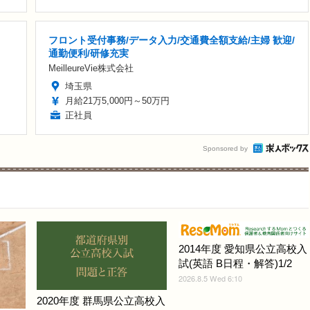
フロント受付事務/データ入力/交通費全額支給/主婦 歓迎/
通勤便利/研修充実
MeilleureVie株式会社
埼玉県
月給21万5,000円～50万円
正社員
Sponsored by
2014年度 愛知県公立高校入
試(英語 B日程・解答)1/2
2026.8.5 Wed 6:10
2020年度 群馬県公立高校入