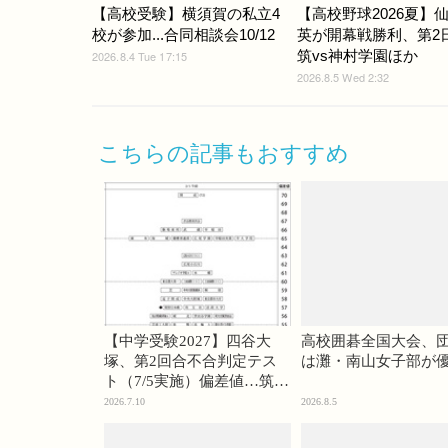
【高校受験】横須賀の私立4
【高校野球2026夏】
校が参加...合同相談会10/12
英が開幕戦勝利、第2
筑vs神村学園ほか
2026.8.4 Tue 17:15
2026.8.5 Wed 2:32
こちらの記事もおすすめ
【中学受験2027】四谷大
高校囲碁全国大会、
塚、第2回合不合判定テス
は灘・南山女子部が
ト（7/5実施）偏差値…筑駒
74・桜蔭70＜PR＞
2026.7.10
2026.8.5