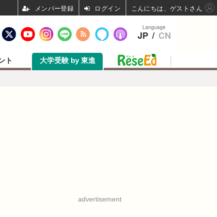
ログイン
こんにちは、ゲストさん
Language
JP
/
CN
ント
大学受験 by 東進
advertisement