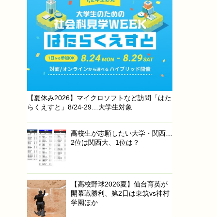
【夏休み2026】マイクロソフトなど訪問「はた
らくえすと」8/24-29…大学生対象
高校生が志願したい大学・関西…
2位は関西大、1位は？
【高校野球2026夏】仙台育英が
開幕戦勝利、第2日は東筑vs神村
学園ほか