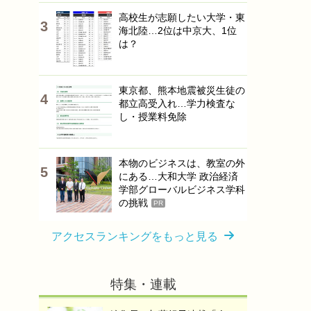
高校生が志願したい大学・東
海北陸…2位は中京大、1位
は？
東京都、熊本地震被災生徒の
都立高受入れ…学力検査な
し・授業料免除
本物のビジネスは、教室の外
にある…大和大学 政治経済
学部グローバルビジネス学科
の挑戦
PR
アクセスランキングをもっと見る
特集・連載