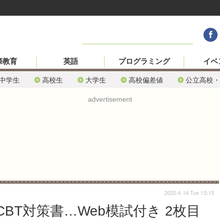
際教育
英語
プログラミング
イベ
中学生
高校生
大学生
高校偏差値
公立高校・
advertisement
2020.4.14 Tue 15:15
CBT対策書…Web模試付き 2枚目