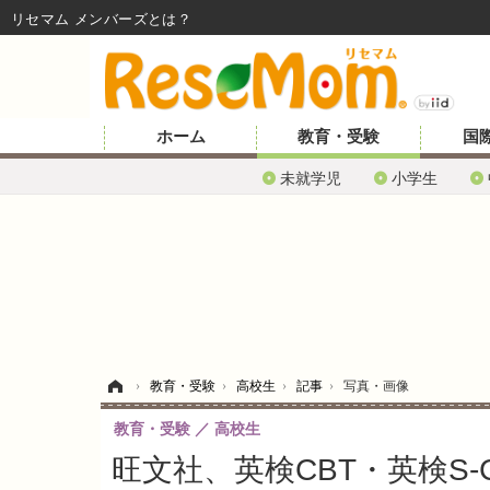
リセマム メンバーズ
ホーム
教育・受験
国
未就学児
小学生
ホーム
›
教育・受験
›
高校生
›
記事
›
写真・画像
教育・受験
高校生
旺文社、英検CBT・英検S-