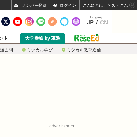
ログイン
こんにちは、ゲストさん
Language
JP
/
CN
ント
大学受験 by 東進
過去問
ミツカル学び
ミツカル教育通信
advertisement