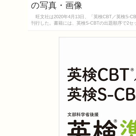
の写真・画像
旺文社は2020年4月13日、「英検CBT／英検S-
刊行した。書籍には、英検S-CBTの出題順序で2