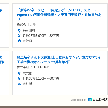
/
「新卒27卒・スピード内定」ゲームUI/UXテスター・
Figmaでの画面仕様確認・大卒専門卒歓迎・昇給賞与あ
り
株式会社大斗
神奈川県
月給25万5,600円～32万円
正社員
業
第二新卒さんも大歓迎!土日祝休みで予定が立てやすい/
日/
工場の機械オペレーター/賞与年2回
株式会社RIOT GROUP
東京都
月給30万9,100円～60万円
正社員
Sponsored by