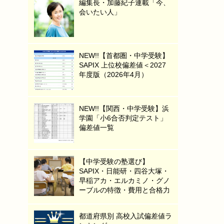
編集長・加藤紀子連載「今、
会いたい人」
NEW!!【首都圏・中学受験】
SAPIX 上位校偏差値＜2027
年度版（2026年4月）
NEW!!【関西・中学受験】浜
学園「小6合否判定テスト」
偏差値一覧
【中学受験の塾選び】
SAPIX・日能研・四谷大塚・
早稲アカ・エルカミノ・グノ
ーブルの特徴・費用と合格力
都道府県別 高校入試偏差値ラ