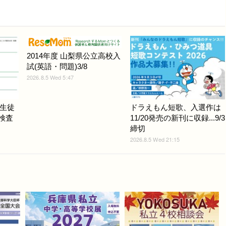
2014年度 山梨県公立高校入
試(英語・問題)3/8
2026.8.5 Wed 5:47
生徒
ドラえもん短歌、入選作は
力検査
11/20発売の新刊に収録...9/3
締切
2026.8.5 Wed 21:15