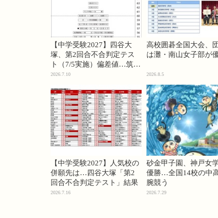
【中学受験2027】四谷大
高校囲碁全国大会、
塚、第2回合不合判定テス
は灘・南山女子部が
ト（7/5実施）偏差値…筑駒
74・桜蔭70＜PR＞
2026.7.10
2026.8.5
【中学受験2027】人気校の
砂金甲子園、神戸女
併願先は…四谷大塚「第2
優勝…全国14校の中
回合不合判定テスト」結果
腕競う
2026.7.16
2026.7.29