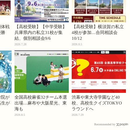
団体戦
【高校受験】【中学受験】
【高校受験】横須賀の私立
優勝
兵庫県内の私立31校が集
4校が参加…合同相談会
結、個別相談会9/6
10/12
2026.7.28
2026.8.5
学院が
全国高校麻雀32チーム本選
渋幕や東大寺学園など40
高生が
出場…麻布や大阪星光、東
校、高校生クイズTOKYO
海も
ラウンドへ
2026.8.5
2026.7.29
Recommended by