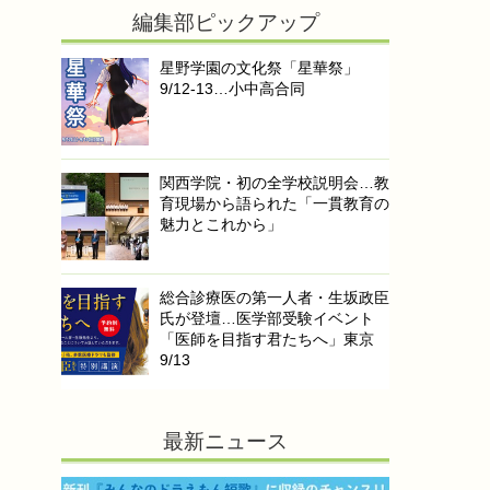
編集部ピックアップ
星野学園の文化祭「星華祭」
9/12-13…小中高合同
関西学院・初の全学校説明会…教
育現場から語られた「一貫教育の
魅力とこれから」
総合診療医の第一人者・生坂政臣
氏が登壇…医学部受験イベント
「医師を目指す君たちへ」東京
9/13
最新ニュース