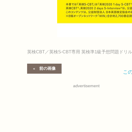
英検CBT／英検S-CBT専用 英検準1級予想問題ドリ
前の画像
こ
advertisement