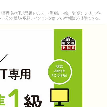
CBT専用 英検予想問題ドリル」（準1級・2級・準2級）シリーズを
セット分の模試を収録。パソコンを使ってWeb模試を体験できる。