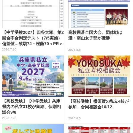
【中学受験2027】四谷大塚、第2
高校囲碁全国大会、団体戦は
回合不合判定テスト（7/5実施）
灘・南山女子部が優勝
偏差値…筑駒74・桜蔭70＜PR＞
2026.7.10
2026.8.5
【高校受験】【中学受験】兵庫
【高校受験】横須賀の私立4校が
県内の私立31校が集結、個別相
参加…合同相談会10/12
談会9/6
2026.7.28
2026.8.5