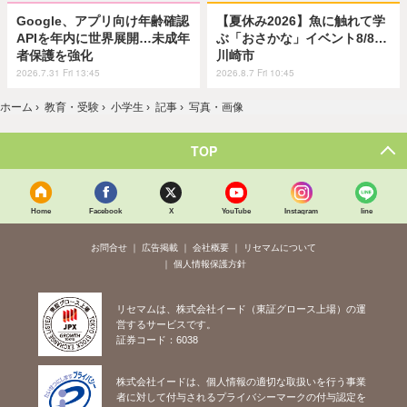
Google、アプリ向け年齢確認
【夏休み2026】魚に触れて学
APIを年内に世界展開…未成年
ぶ「おさかな」イベント8/8…
者保護を強化
川崎市
2026.7.31 Fri 13:45
2026.8.7 Fri 10:45
ホーム
›
教育・受験
›
小学生
›
記事
›
写真・画像
TOP
Home
Facebook
X
YouTube
Instagram
line
お問合せ
広告掲載
会社概要
リセマムについて
個人情報保護方針
リセマムは、株式会社イード（東証グロース上場）の運
営するサービスです。
証券コード：6038
株式会社イードは、個人情報の適切な取扱いを行う事業
者に対して付与されるプライバシーマークの付与認定を