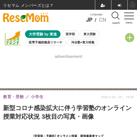
リセマム メンバーズ
Language
JP
/
CN
menu
search
大学受験 by 東進
医学部
東大受験
医専予備校徹底リサーチ
河合塾×東大特集
親子で考える大学選び
高校受験
中学受験
小学校受験
advertisement
共通テスト
夏休み
8月開催学校説明会・相談会
8月開催イベント・WS
全国公立高校 過去問
人気記事
自由研究教材（小学生向け）
自由研究教材（中学生向け）
ランキング
教育・受験
小学生
2020.4.30（木） 19:00
新型コロナ感染拡大に伴う学習塾のオンライン
授業対応状況 3枚目の写真・画像