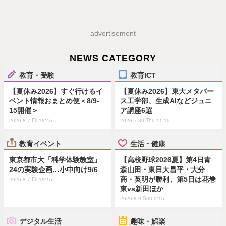
advertisement
NEWS CATEGORY
教育・受験
教育ICT
【夏休み2026】すぐ行けるイ
【夏休み2026】東大メタバー
ベント情報おまとめ便＜8/9-
ス工学部、生成AIなどジュニ
15開催＞
ア講座6選
2026.8.7 Fri 19:45
2026.7.30 Thu 11:15
教育イベント
生活・健康
東京都市大「科学体験教室」
【高校野球2026夏】第4日青
24の実験企画…小中向け9/6
森山田・東日大昌平・大分
商・英明が勝利、第5日は花巻
2026.8.7 Fri 18:15
東vs新田ほか
2026.8.9 Sun 9:15
デジタル生活
趣味・娯楽