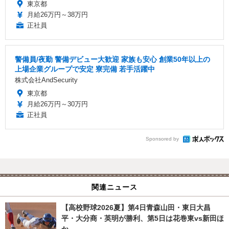
東京都
月給26万円～38万円
正社員
警備員/夜勤 警備デビュー大歓迎 家族も安心 創業50年以上の
上場企業グループで安定 寮完備 若手活躍中
株式会社AndSecurity
東京都
月給26万円～30万円
正社員
Sponsored by
関連ニュース
【高校野球2026夏】第4日青森山田・東日大昌
平・大分商・英明が勝利、第5日は花巻東vs新田ほ
か