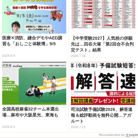
医療✕消防、縫合デモやAED講
【中学受験2027】人気校の併願
習も「おしごと体験博」9/5
先は…四谷大塚「第2回合不合判
定テスト」結果
2026.8.6
2026.7.16
全国高校麻雀32チーム本選出
司法試験予備試験2026、解答速
場…麻布や大阪星光、東海も
報＆総評動画を無料公開…アガ
ルート
2026.8.5
2026.7.21
Recommended by