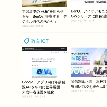
BenQ、アイケアモニ
学習環境の“死角”を照らせ
GWシリーズに白色2
るか…BenQが提案する「デ
2024.8.23 Fri 14:15
ジタル時代のあかり」
2026.2.13 Fri 9:45
教育ICT
通信制ルネ高、本校移
Google、アプリ向け年齢確
豊田駅前校を統合…9
認APIを年内に世界展開…
2026.7.17 Fri 16:15
未成年者保護を強化
2026.7.31 Fri 13:45