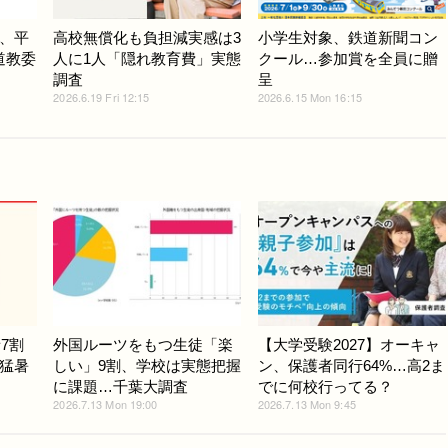
、平
高校無償化も負担減実感は3
小学生対象、鉄道新聞コン
海道教委
人に1人「隠れ教育費」実態
クール…参加賞を全員に贈
調査
呈
2026.6.19 Fri 12:15
2026.6.15 Mon 16:15
7割
外国ルーツをもつ生徒「楽
【大学受験2027】オーキャ
猛暑
しい」9割、学校は実態把握
ン、保護者同行64%…高2ま
に課題…千葉大調査
でに何校行ってる？
2026.7.13 Mon 19:00
2026.7.13 Mon 9:45