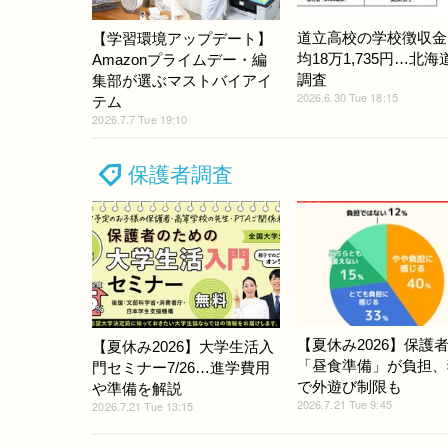
道立高校の学校徴収金
【学習環境アップデート】
均18万1,735円…北
Amazonプライムデー・編
調査
集部が選ぶマストバイアイ
2026.6.30 Tue 18:15
テム
2026.7.7 Tue 19:10
保護者調査
【夏休み2026】保護者
【夏休み2026】大学生活入
「昼食準備」が負担、
門セミナー7/26…進学費用
で外遊び制限も
や準備を解説
2026.7.21 Tue 9:45
2026.7.21 Tue 13:15