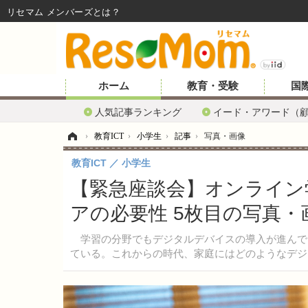
リセマム メンバーズ
ホーム
教育・受験
国
人気記事ランキング
イード・アワード（
ホーム
›
教育ICT
›
小学生
›
記事
›
写真・画像
教育ICT
小学生
【緊急座談会】オンライン
アの必要性 5枚目の写真・
学習の分野でもデジタルデバイスの導入が進んで
ている。これからの時代、家庭にはどのようなデジ