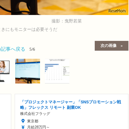
撮影：曳野若菜
ときにもモニターは必要そうだ
次の画像
の記事へ戻る
5/6
「プロジェクトマネージャー」「SNSプロモーション戦
略」フレックス リモート 副業OK
株式会社フラッグ
東京都
月給28万円～