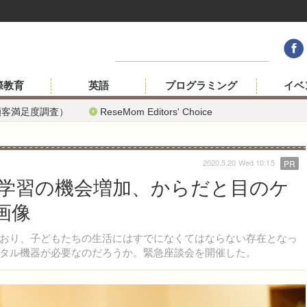
際教育
英語
プログラミング
イベ
顧客満足度調査）
ReseMom Editors' Choice
2020.5.20 Wed 10:15
PR
学習の機会増加、からだと目のケ
画像
おり、子どもたちの生活にはすでになくてはならない存在となっ
タル機器が必要なのだろうか。緊急座談会を開催した。