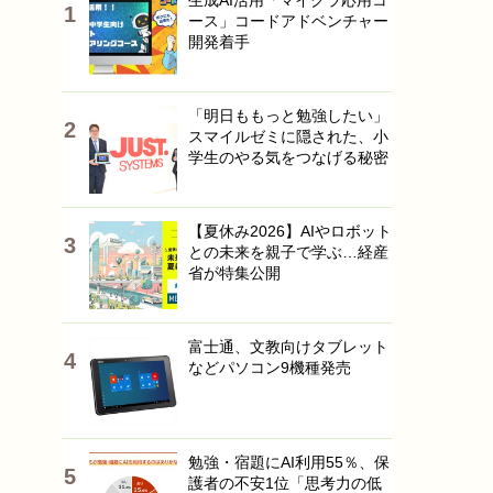
生成AI活用「マイクラ応用コ
ース」コードアドベンチャー
開発着手
「明日ももっと勉強したい」
スマイルゼミに隠された、小
学生のやる気をつなげる秘密
【夏休み2026】AIやロボット
との未来を親子で学ぶ…経産
省が特集公開
富士通、文教向けタブレット
などパソコン9機種発売
勉強・宿題にAI利用55％、保
護者の不安1位「思考力の低