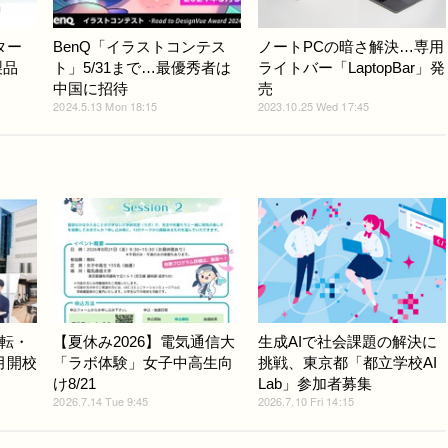
ター
BenQ「イラストコンテス
ノートPCの暗さ解決…専用
製品
ト」5/31まで…最優秀者は
ライトバー「LaptopBar」発
中国に招待
売
2024.5.13 Mon 18:15
2023.10.25 Wed 17:45
転・
【夏休み2026】電気通信大
生成AIで社会課題の解決に
月開校
「ラボ体験」女子中高生向
挑戦、東京都「都立学校AI
け8/21
Lab」参加者募集
2026.7.14 Tue 9:45
2026.7.10 Fri 14:15