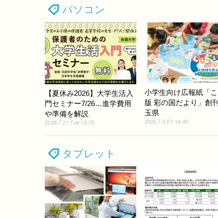
パソコン
小学生向け広報紙「こ
【夏休み2026】大学生活入
版 彩の国だより」創
門セミナー7/26…進学費用
玉県
や準備を解説
2026.7.3 Fri 14:45
2026.7.21 Tue 13:15
タブレット