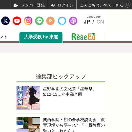
ログイン
こんにちは、ゲストさん
Language
JP
/
CN
ント
大学受験 by 東進
編集部ピックアップ
星野学園の文化祭「星華祭」
9/12-13…小中高合同
関西学院・初の全学校説明会…教
育現場から語られた「一貫教育の
魅力とこれから」