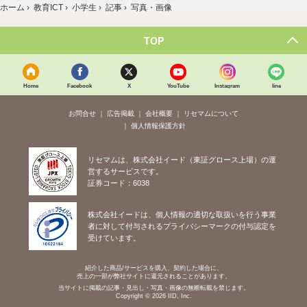
ホーム
›
教育ICT
›
小学生
›
記事
›
写真・画像
TOP
Home
Facebook
X
YouTube
Instagram
line
お問合せ
広告掲載
会社概要
リセマムについて
個人情報保護方針
リセマムは、株式会社イード（東証グロース上場）の運
営するサービスです。
証券コード：6038
株式会社イードは、個人情報の適切な取扱いを行う事業
者に対して付与されるプライバシーマークの付与認定を
受けています。
紹介した商品/サービスを購入、契約した場合に、
売上の一部が弊社サイトに還元されることがあります。
当サイトに掲載の記事・見出し・写真・画像の無断転載を禁じます。
Copyright © 2026 IID, Inc.