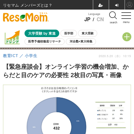
リセマム メンバーズ
Language
JP
/
CN
menu
search
大学受験 by 東進
医学部
東大受験
医専予備校徹底リサーチ
河合塾×東大特集
親子で考える大学選び
高校受験
中学受験
小学校受験
教育ICT
小学生
2020.5.20（水） 10:15
共通テスト
夏休み
8月開催学校説明会・相談会
8月開催イベント・WS
全国公立高校 過去問
人気記事
【緊急座談会】オンライン学習の機会増加、か
自由研究教材（小学生向け）
自由研究教材（中学生向け）
ランキング
らだと目のケアの必要性 2枚目の写真・画像