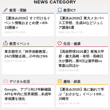
NEWS CATEGORY
教育・受験
教育ICT
【夏休み2026】すぐ行けるイ
【夏休み2026】東大メタバー
ベント情報おまとめ便＜8/9-
ス工学部、生成AIなどジュニ
15開催＞
ア講座6選
2026.8.7 Fri 19:45
2026.7.30 Thu 11:15
教育イベント
生活・健康
東京都市大「科学体験教室」
【高校野球2026夏】東海大甲
24の実験企画…小中向け9/6
府・健大高崎・有明・長崎日
大が勝利…第4日は遊学館vs
2026.8.7 Fri 18:15
青森山田ほか
2026.8.8 Sat 9:52
デジタル生活
趣味・娯楽
Google、アプリ向け年齢確認
【夏休み2026】魚に触れて学
APIを年内に世界展開…未成年
ぶ「おさかな」イベント8/8…
者保護を強化
川崎市
2026.7.31 Fri 13:45
2026.8.7 Fri 10:45