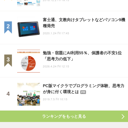
富士通、文教向けタブレットなどパソコン9機
種発売
2020.1.24 Fri 17:45
勉強・宿題にAI利用55％、保護者の不安1位
「思考力の低下」
2026.4.24 Fri 12:15
PC版マイクラでプログラミング体験、思考力
が身に付く環境とは
PR
2019.7.5 Fri 10:15
ランキングをもっと見る