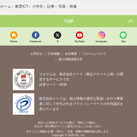
ホーム
›
教育ICT
›
小学生
›
記事
›
写真・画像
TOP
Home
Facebook
X
YouTube
Instagram
line
お問合せ
広告掲載
会社概要
リセマムについて
個人情報保護方針
リセマムは、株式会社イード（東証グロース上場）の運
営するサービスです。
証券コード：6038
株式会社イードは、個人情報の適切な取扱いを行う事業
者に対して付与されるプライバシーマークの付与認定を
受けています。
紹介した商品/サービスを購入、契約した場合に、
売上の一部が弊社サイトに還元されることがあります。
当サイトに掲載の記事・見出し・写真・画像の無断転載を禁じます。
Copyright © 2026 IID, Inc.