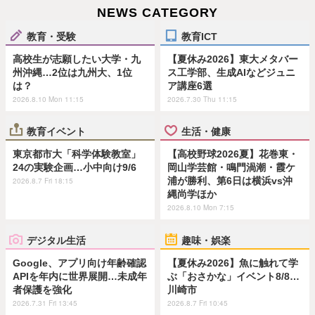
NEWS CATEGORY
教育・受験
教育ICT
高校生が志願したい大学・九
【夏休み2026】東大メタバー
州沖縄…2位は九州大、1位
ス工学部、生成AIなどジュニ
は？
ア講座6選
2026.8.10 Mon 11:15
2026.7.30 Thu 11:15
教育イベント
生活・健康
東京都市大「科学体験教室」
【高校野球2026夏】花巻東・
24の実験企画…小中向け9/6
岡山学芸館・鳴門渦潮・霞ケ
浦が勝利、第6日は横浜vs沖
2026.8.7 Fri 18:15
縄尚学ほか
2026.8.10 Mon 7:15
デジタル生活
趣味・娯楽
Google、アプリ向け年齢確認
【夏休み2026】魚に触れて学
APIを年内に世界展開…未成年
ぶ「おさかな」イベント8/8…
者保護を強化
川崎市
2026.7.31 Fri 13:45
2026.8.7 Fri 10:45