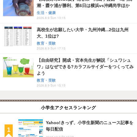
潮・霞ケ浦が勝利、第6日は横浜vs沖縄尚学ほか
生活・健康
2026.8.9 Sun 13:15
高校生が志願したい大学・九州沖縄...2位は九州
大、1位は?
教育・受験
2026.8.9 Sun 17:15
【自由研究】開成・宮本先生が解説「シュワシュ
ワ」はなぜできる?カラフルサイダーをつくってみ
よう
教育・受験
2026.8.9 Sun 15:15
小学生アクセスランキング
Yahoo!きっず、小学生新聞のニュース記事を
毎日配信
2016.12.2 Fri 19:15