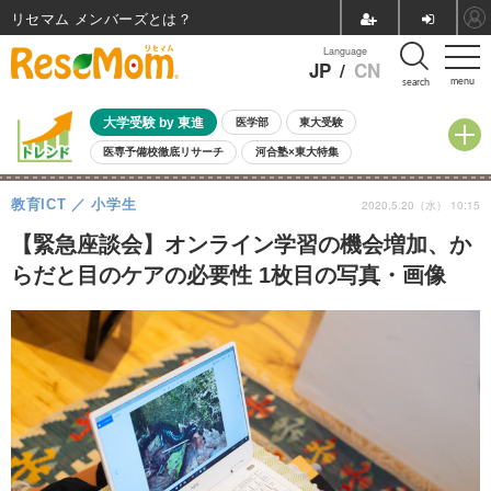
リセマム メンバーズ
Language
JP
/
CN
menu
search
大学受験 by 東進
医学部
東大受験
医専予備校徹底リサーチ
河合塾×東大特集
親子で考える大学選び
高校受験
中学受験
小学校受験
教育ICT
小学生
2020.5.20（水） 10:15
共通テスト
夏休み
8月開催学校説明会・相談会
8月開催イベント・WS
全国公立高校 過去問
人気記事
【緊急座談会】オンライン学習の機会増加、か
自由研究教材（小学生向け）
自由研究教材（中学生向け）
ランキング
らだと目のケアの必要性 1枚目の写真・画像