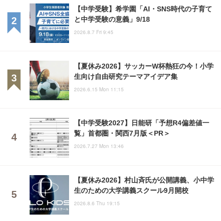
【中学受験】希学園「AI・SNS時代の子育て
と中学受験の意義」9/18
2026.8.7 Fri 9:45
【夏休み2026】サッカーW杯熱狂の今！小学
生向け自由研究テーマアイデア集
2026.6.15 Mon 11:15
【中学受験2027】日能研「予想R4偏差値一
覧」首都圏・関西7月版＜PR＞
2026.7.27 Mon 13:46
【夏休み2026】村山斉氏が公開講義、小中学
生のための大学講義スクール9月開校
2026.8.6 Thu 19:15