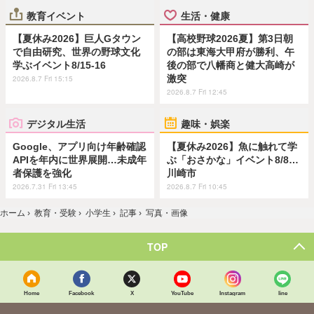
教育イベント
生活・健康
【夏休み2026】巨人Gタウン
【高校野球2026夏】第3日朝
で自由研究、世界の野球文化
の部は東海大甲府が勝利、午
学ぶイベント8/15-16
後の部で八幡商と健大高崎が
激突
2026.8.7 Fri 15:15
2026.8.7 Fri 12:45
デジタル生活
趣味・娯楽
Google、アプリ向け年齢確認
【夏休み2026】魚に触れて学
APIを年内に世界展開…未成年
ぶ「おさかな」イベント8/8…
者保護を強化
川崎市
2026.7.31 Fri 13:45
2026.8.7 Fri 10:45
ホーム
›
教育・受験
›
小学生
›
記事
›
写真・画像
TOP
Home
Facebook
X
YouTube
Instagram
line