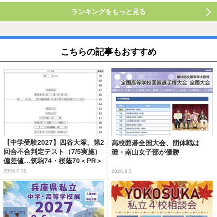
ランキングをもっと見る
こちらの記事もおすすめ
【中学受験2027】四谷大塚、第2
高校囲碁全国大会、団体戦は
回合不合判定テスト（7/5実施）
灘・南山女子部が優勝
偏差値…筑駒74・桜蔭70＜PR＞
2026.7.10
2026.8.5