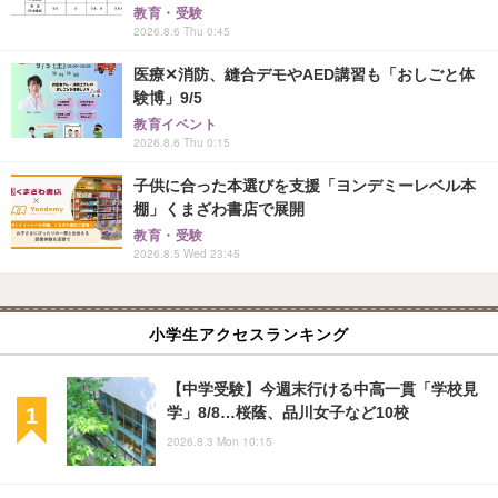
教育・受験
2026.8.6 Thu 0:45
医療✕消防、縫合デモやAED講習も「おしごと体
験博」9/5
教育イベント
2026.8.6 Thu 0:15
子供に合った本選びを支援「ヨンデミーレベル本
棚」くまざわ書店で展開
教育・受験
2026.8.5 Wed 23:45
小学生アクセスランキング
【中学受験】今週末行ける中高一貫「学校見
学」8/8…桜蔭、品川女子など10校
2026.8.3 Mon 10:15