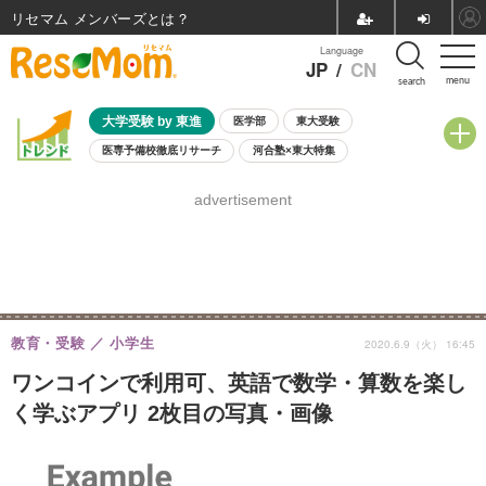
リセマム メンバーズ
Language
JP
/
CN
menu
search
大学受験 by 東進
医学部
東大受験
医専予備校徹底リサーチ
河合塾×東大特集
親子で考える大学選び
高校受験
中学受験
小学校受験
advertisement
共通テスト
夏休み
8月開催学校説明会・相談会
8月開催イベント・WS
全国公立高校 過去問
人気記事
自由研究教材（小学生向け）
自由研究教材（中学生向け）
ランキング
教育・受験
小学生
2020.6.9（火） 16:45
ワンコインで利用可、英語で数学・算数を楽し
く学ぶアプリ 2枚目の写真・画像