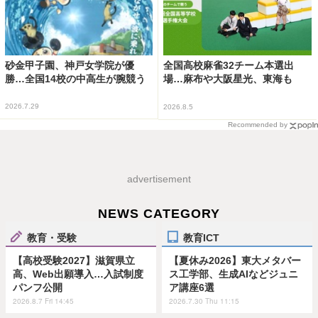
砂金甲子園、神戸女学院が優
全国高校麻雀32チーム本選出
勝…全国14校の中高生が腕競う
場…麻布や大阪星光、東海も
2026.7.29
2026.8.5
Recommended by
advertisement
NEWS CATEGORY
教育・受験
教育ICT
【高校受験2027】滋賀県立
【夏休み2026】東大メタバー
高、Web出願導入…入試制度
ス工学部、生成AIなどジュニ
パンフ公開
ア講座6選
2026.8.7 Fri 14:45
2026.7.30 Thu 11:15